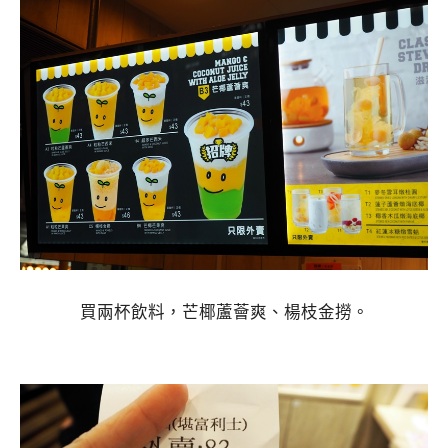
買兩杯飲料，芒椰蘆薈爽、楊枝金撈。