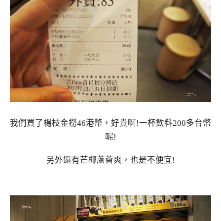
我們買了楊枝金撈46港幣，好貴啊!一杯飲料200多台幣
呢!
另外還有芒椰蘆薈爽，也是不便宜!