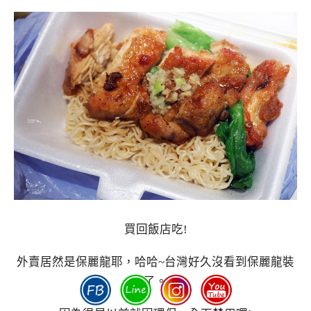
買回飯店吃!
外賣居然是保麗龍耶，哈哈~台灣好久沒看到保麗龍裝
了。