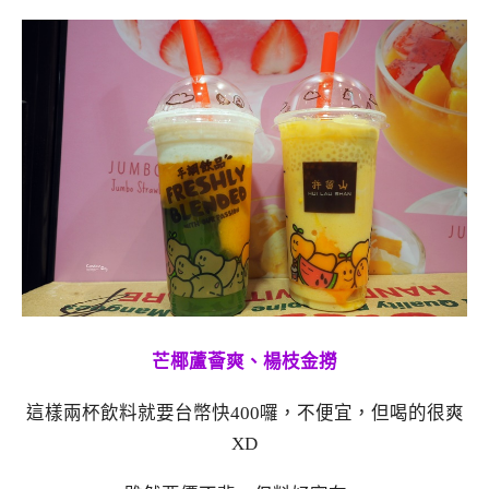
芒椰蘆薈爽、楊枝金撈
這樣兩杯飲料就要台幣快400囉，不便宜，但喝的很爽
XD