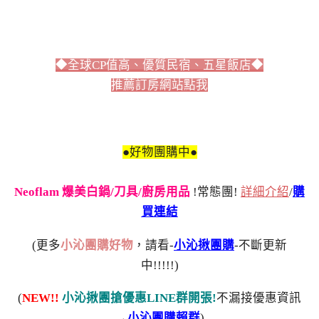
◆全球CP值高、優質民宿、五星飯店◆
推薦訂房網站點我
●好物團購中●
Neoflam 爆美白鍋/刀具/廚房用品
!常態團!
詳細介紹
/
購
買連結
(更多
小沁團購好物
，請看-
小沁揪團購
-不斷更新
中!!!!!)
(
NEW!!
小沁揪團搶優惠LINE群開張!
不漏接優惠資訊
→
小沁團購賴群
)