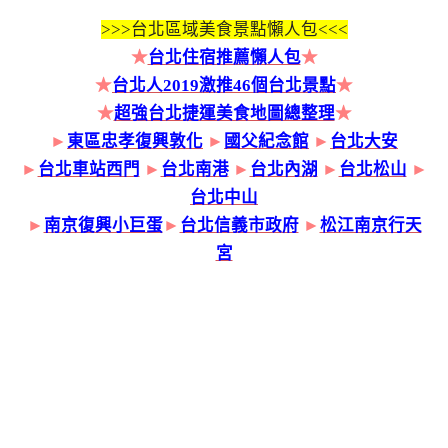
>>>
台北區域美食景點懶人包<<<
★
台北住宿推薦懶人包
★
★
台北人2019激推46個台北景點
★
★
超強台北捷運美食地圖總整理
★
►
東區忠孝復興敦化
►
國父紀念館
►
台北大安
►
台北車站西門
►
台北南港
►
台北內湖
►
台北松山
►
台北中山
►
南京復興小巨蛋
►
台北信義市政府
►
松江南京行天
宮