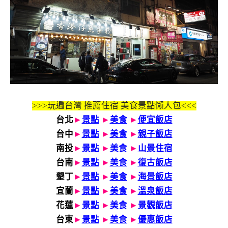
>>>玩遍台灣 推薦住宿 美食景點懶人包<<<
台北
►
景點
►
美食
►
便宜飯店
台中
►
景點
►
美食
►
親子飯店
南投
►
景點
►
美食
►
山景住宿
台南
►
景點
►
美食
►
復古飯店
墾丁
►
景點
►
美食
►
海景飯店
宜蘭
►
景點
►
美食
►
溫泉飯店
花蓮
►
景點
►
美食
►
景觀飯店
台東
►
景點
►
美食
►
優惠飯店