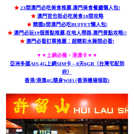
★
23間澳門必吃美食推薦,澳門美食餐廳懶人包!
★
澳門官也街必吃美食10間攻略
★
精選8間澳門必吃BUFFET懶人包!
★
澳門必玩19個景點推薦,在地人帶路,澳門景點攻略!!
★
澳門必看訂票推薦：超精彩水舞間必看!
▼▼上網必備，港澳卡▼▼
亞洲多國AIS 4G上網SIM卡 – 8天6GB（台灣宅配到
府）
香港/港澳4G隨身WiFi (香港機場領取)