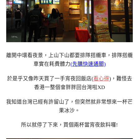
離開中環看夜景，上山下山都要排隊搭纜車，排隊搭纜
車實在耗費體力
(先購快速通關)
於是乎又像昨天買了一手宵夜回飯店(
看心得
)，難怪去
香港一整個會胖胖回台灣啦XD
我知道台灣已經有許留山了，但突然就非常想來一杯芒
果冰沙。
所以就停了下來，買個兩杯當宵夜飲料囉!