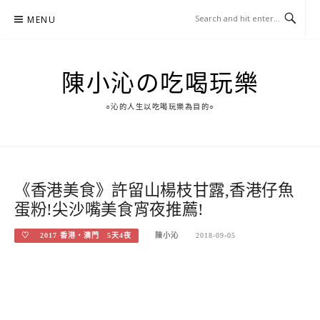
Skip
MENU
to
content
陳小沁の吃喝玩樂
○沁的人生以吃喝玩樂為目的○
《香港美食》許留山楊枝甘露,香港仔魚
蛋粉!尖沙嘴美食宵夜推薦!
♡ 2017 香港‧澳門 5天4夜
陳小沁
2018-09-05