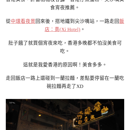
食宵夜推薦。
從
中環看夜景
回來後，搭地鐵到尖沙嘴站，一路走回
飯
店：憙(Xi Hotel)
。
肚子餓了就買個宵夜來吃，香港多晚都不怕沒美食可
吃。
這就是我愛香港的原因啊！美食多多。
走回飯店一路上還碰到一蘭拉麵，差點要停留在一蘭吃
碗拉麵再走了XD