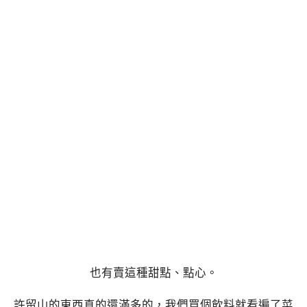
也有賣這種甜點、點心。
許留山的東西真的還滿多的，我們買個飲料就看遍了菜