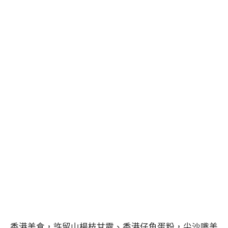
香港美食，許留山楊枝甘露、香港仔魚蛋粉，尖沙嘴美