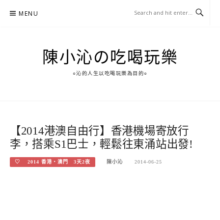
Skip
MENU
to
content
陳小沁の吃喝玩樂
○沁的人生以吃喝玩樂為目的○
【2014港澳自由行】香港機場寄放行
李，搭乘S1巴士，輕鬆往東涌站出發!
♡ 2014 香港‧澳門 3天2夜
陳小沁
2014-06-25