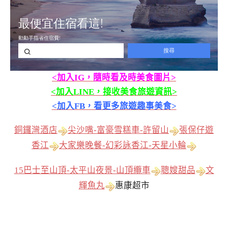
<加入IG，隨時看及時美食圖片>
<加入LINE，接收美食旅遊資訊>
<加入FB，看更多旅遊趣事美食>
銅鑼灣酒店
尖沙嘴-富豪雪糕車-許留山
張保仔遊
香江
大家樂晚餐-幻彩詠香江-天星小輪
15巴士至山頂-太平山夜景-山頂纜車
聰嫂甜品
文
輝魚丸
惠康超市