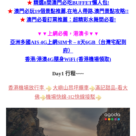
★
精選8間澳門必吃BUFFET懶人包!
★
澳門必玩19個景點推薦,在地人帶路,澳門景點攻略!!
★
澳門必看訂票推薦：超精彩水舞間必看!
▼▼上網必備，港澳卡▼▼
亞洲多國AIS 4G上網SIM卡 – 8天6GB（台灣宅配到
府）
香港/港澳4G隨身WiFi (香港機場領取)
Day1 行程~~~
香港機場放行李
大嶼山昂坪纜車
滿記甜品-看大
佛
機場快線-H2快線接駁