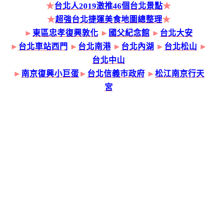
★
台北人2019激推46個台北景點
★
★
超強台北捷運美食地圖總整理
★
►
東區忠孝復興敦化
►
國父紀念館
►
台北大安
►
台北車站西門
►
台北南港
►
台北內湖
►
台北松山
►
台北中山
►
南京復興小巨蛋
►
台北信義市政府
►
松江南京行天
宮