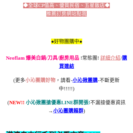
◆全球CP值高、優質民宿、五星飯店◆
推薦訂房網站點我
●好物團購中●
Neoflam 爆美白鍋/刀具/廚房用品
!常態團!
詳細介紹
/
購
買連結
(更多
小沁團購好物
，請看-
小沁揪團購
-不斷更新
中!!!!!)
(
NEW!!
小沁揪團搶優惠LINE群開張!
不漏接優惠資訊
→
小沁團購賴群
)