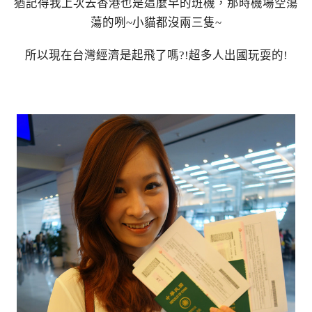
猶記得我上次去香港也是這麼早的班機，那時機場空蕩
蕩的咧~小貓都沒兩三隻~
所以現在台灣經濟是起飛了嗎?!超多人出國玩耍的!