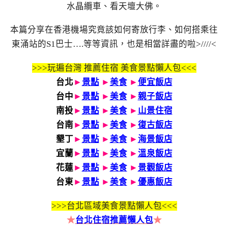
水晶纜車、看天壇大佛。
本篇分享在香港機場究竟該如何寄放行李、如何搭乘往
東涌站的S1巴士….等等資訊，也是相當詳盡的啦>////<
>>>玩遍台灣 推薦住宿 美食景點懶人包<<<
台北
►
景點
►
美食
►
便宜飯店
台中
►
景點
►
美食
►
親子飯店
南投
►
景點
►
美食
►
山景住宿
台南
►
景點
►
美食
►
復古飯店
墾丁
►
景點
►
美食
►
海景飯店
宜蘭
►
景點
►
美食
►
溫泉飯店
花蓮
►
景點
►
美食
►
景觀飯店
台東
►
景點
►
美食
►
優惠飯店
>>>
台北區域美食景點懶人包<<<
★
台北住宿推薦懶人包
★