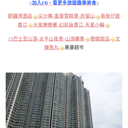
<加入FB，看更多旅遊趣事美食>
銅鑼灣酒店
尖沙嘴-富豪雪糕車-許留山
張保仔遊
香江
大家樂晚餐-幻彩詠香江-天星小輪
15巴士至山頂-太平山夜景-山頂纜車
聰嫂甜品
文
輝魚丸
惠康超市