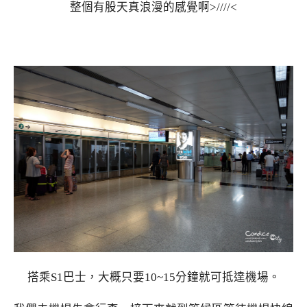
整個有股天真浪漫的感覺啊>////<
搭乘S1巴士，大概只要10~15分鐘就可抵達機場。