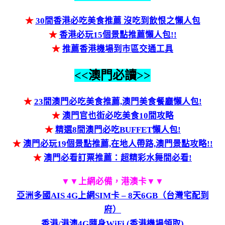
★
30間香港必吃美食推薦 沒吃到飲恨之懶人包
★
香港必玩15個景點推薦懶人包!!
★
推薦香港機場到市區交通工具
<<澳門必讀>>
★
23間澳門必吃美食推薦,澳門美食餐廳懶人包!
★
澳門官也街必吃美食10間攻略
★
精選8間澳門必吃BUFFET懶人包!
★
澳門必玩19個景點推薦,在地人帶路,澳門景點攻略!!
★
澳門必看訂票推薦：超精彩水舞間必看!
▼▼上網必備，港澳卡▼▼
亞洲多國AIS 4G上網SIM卡 – 8天6GB（台灣宅配到
府）
香港/港澳4G隨身WiFi (香港機場領取)