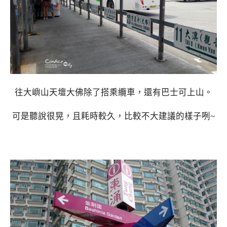
往大嶼山天壇大佛除了搭乘纜車，還有巴士可上山。
可是聽說很晃，且耗時較久，比較不大建議的樣子咧~