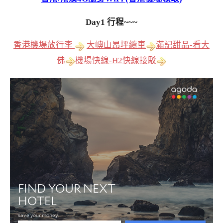
Day1 行程~~~
香港機場放行李
大嶼山昂坪纜車
滿記甜品-看大
佛
機場快線-H2快線接駁