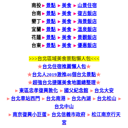
南投
►
景點
►
美食
►
山景住宿
台南
►
景點
►
美食
►
復古飯店
墾丁
►
景點
►
美食
►
海景飯店
宜蘭
►
景點
►
美食
►
溫泉飯店
花蓮
►
景點
►
美食
►
景觀飯店
台東
►
景點
►
美食
►
優惠飯店
>>>
台北區域美食景點懶人包<<<
★
台北住宿推薦懶人包
★
★
台北人2019激推46個台北景點
★
★
超強台北捷運美食地圖總整理
★
►
東區忠孝復興敦化
►
國父紀念館
►
台北大安
►
台北車站西門
►
台北南港
►
台北內湖
►
台北松山
►
台北中山
►
南京復興小巨蛋
►
台北信義市政府
►
松江南京行天
宮