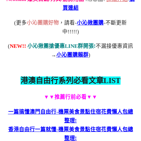
買連結
(更多
小沁團購好物
，請看-
小沁揪團購
-不斷更新
中!!!!!)
(
NEW!!
小沁揪團搶優惠LINE群開張!
不漏接優惠資訊
→
小沁團購賴群
)
港澳自由行系列必看文章LIST
▼▼推薦行前必看▼▼
一篇搞懂澳門自由行-機票美食景點住宿花費懶人包總
整理!
香港自由行一篇就懂-機票美食景點住宿花費懶人包總
整理!