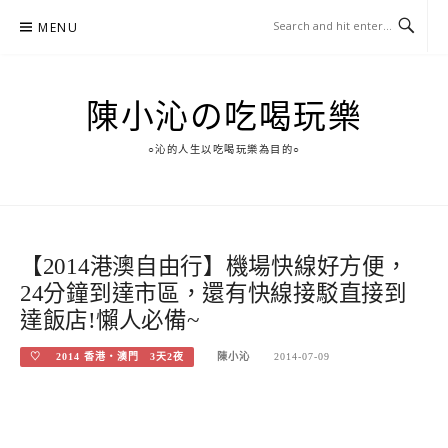
Skip
MENU
to
content
陳小沁の吃喝玩樂
○沁的人生以吃喝玩樂為目的○
【2014港澳自由行】機場快線好方便，
24分鐘到達市區，還有快線接駁直接到
達飯店!懶人必備~
♡ 2014 香港‧澳門 3天2夜
陳小沁
2014-07-09