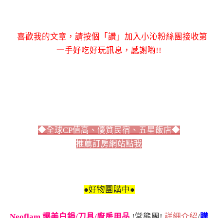
喜歡我的文章，請按個「讚」加入小沁粉絲團接收第
一手好吃好玩訊息，感謝喲!!
◆全球CP值高、優質民宿、五星飯店◆
推薦訂房網站點我
●好物團購中●
Neoflam 爆美白鍋/刀具/廚房用品
!常態團!
詳細介紹
/
購