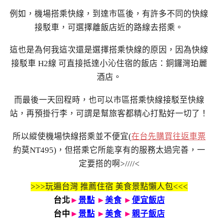
例如，機場搭乘快線，到達市區後，有許多不同的快線
接駁車，可選擇離飯店近的路線去搭乘。
這也是為何我這次還是選擇搭乘快線的原因，因為快線
接駁車 H2線 可直接抵達小沁住宿的飯店：銅鑼灣珀麗
酒店。
而最後一天回程時，也可以市區搭乘快線接駁至快線
站，再預掛行李，可謂是幫旅客都精心打點好一切了！
所以縱使機場快線搭乘並不便宜(
在台先購買往返車票
約莫NT495)，但搭乘它所能享有的服務太過完善，一
定要搭的啊>////<
>>>玩遍台灣 推薦住宿 美食景點懶人包<<<
台北
►
景點
►
美食
►
便宜飯店
台中
►
景點
►
美食
►
親子飯店