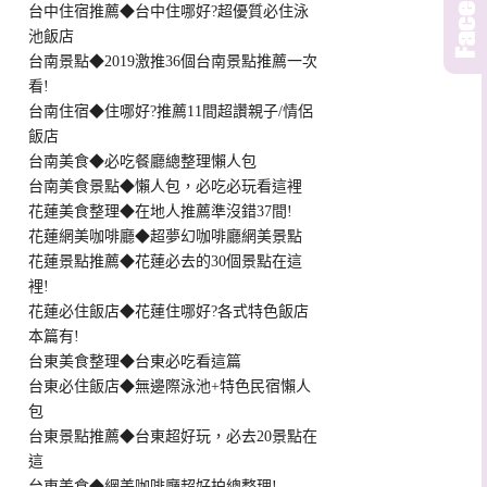
台中住宿推薦◆台中住哪好?超優質必住泳
池飯店
台南景點◆2019激推36個台南景點推薦一次
看!
台南住宿◆住哪好?推薦11間超讚親子/情侶
飯店
台南美食◆必吃餐廳總整理懶人包
台南美食景點◆懶人包，必吃必玩看這裡
花蓮美食整理◆在地人推薦準沒錯37間!
花蓮網美咖啡廳◆超夢幻咖啡廳網美景點
花蓮景點推薦◆花蓮必去的30個景點在這
裡!
花蓮必住飯店◆花蓮住哪好?各式特色飯店
本篇有!
台東美食整理◆台東必吃看這篇
台東必住飯店◆無邊際泳池+特色民宿懶人
包
台東景點推薦◆台東超好玩，必去20景點在
這
台東美食◆網美咖啡廳超好拍總整理!