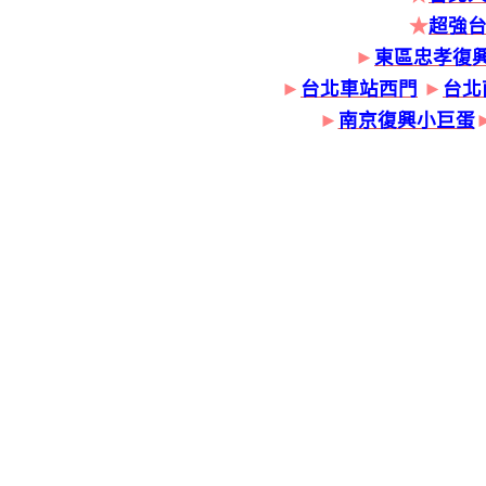
★
超強
►
東區忠孝復
►
台北車站西門
►
台北
►
南京復興小巨蛋