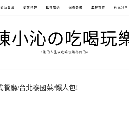
愛玩台灣
愛露營趣
世界旅遊
保養美妝
血拚買買
育兒分享
陳小沁の吃喝玩
○沁的人生以吃喝玩樂為目的○
餐廳/台北泰國菜/懶人包!