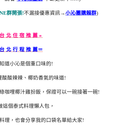
NE群開張!
不漏接優惠資訊→
小沁團購賴群
)
台 北 住 宿 推 薦﹦
台 北 行 程 推 薦＝
知道小沁是個重口味的!
理酸酸辣辣、椰奶香氣的味道!
綠咖哩椰汁雞扮飯，保證可以一碗接著一碗!
做這個泰式料理懶人包，
料理，也會分享我的口袋名單給大家!