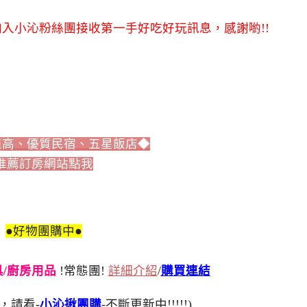
入小沁粉絲團接收第一手好吃好玩訊息，感謝喲!!
值高、優質民宿、五星飯店◆
推薦訂房網站點我
●好物團購中●
刀具/廚房用品
!常態團!
詳細介紹
/
購買連結
，請看-
小沁揪團購
-不斷更新中!!!!!)