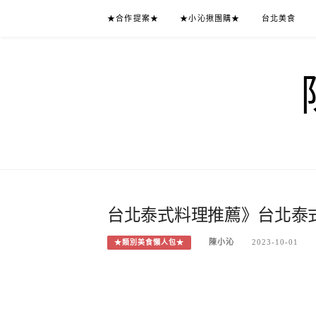
Skip
★合作提案★
★小沁揪團購★
台北美食
to
content
台北泰式料理推薦》台北泰式
陳小沁
2023-10-01
★類別美食懶人包★