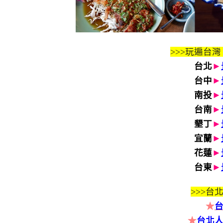
>>>玩遍台灣
台北
►
台中
►
南投
►
台南
►
墾丁
►
宜蘭
►
花蓮
►
台東
►
>>>
台北
★
★
台北人