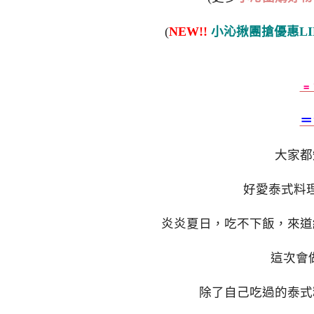
(
NEW!!
小沁揪團搶優惠LI
﹦
＝
大家都
好愛泰式料
炎炎夏日，吃不下飯，來道
這次會
除了自己吃過的泰式