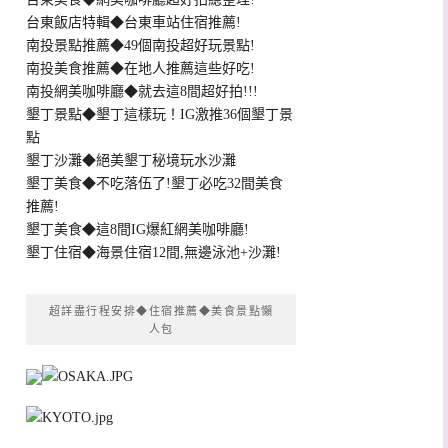
台東飯店特輯◆台東車站住宿推薦!
南投景點推薦◆49個南投超好玩景點!
南投美食推薦◆在地人推薦這些好吃!
南投網美咖啡廳◆就去這8間超好拍!!!
墾丁景點◆墾丁這樣玩！IG激推36個墾丁景
點
墾丁沙灘◆絕美墾丁秘境玩水沙灘
墾丁美食◆不吃落伍了!墾丁必吃32間美食
推薦!
墾丁美食◆這8間IG爆紅網美咖啡廳!
墾丁住宿◆海景住宿12間,無邊泳池+沙灘!
超詳盡行程安排◆住宿推薦◆美食景點懶
人包