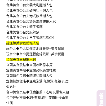
台北美食◇台北義大利麵懶人包
台北美食◇台北碳烤吐司懶人包
台北美食◇台北港式飲茶懶人包
台北美食◇台北舒芙蕾鬆餅懶人包
台北美食◇台北親子餐廳
台北美食◇台北麻辣鍋
台北美食◇台北早午餐/BRUNCH
捷運線美食景點懶人包
玩台北◆台北捷運文湖線景點+美食餐廳
玩台北◆台北捷運板南線景點+美食餐廳
台灣美食景點懶人包
宜蘭美食景點◆宜蘭攻略靠本篇
宜蘭美食整理◆宜蘭必吃美食推薦
宜蘭特色民宿◆精選50間懶人包
宜蘭精選飯店◆溫泉泡湯,無邊泳池,親子,度
假必住
台中美食景點◆住宿推薦，吃喝玩樂懶人包
台中住宿推薦◆2千有找,逢甲夜市附停車場
住宿