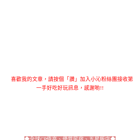
喜歡我的文章，請按個「讚」加入小沁粉絲團接收第
一手好吃好玩訊息，感謝喲!!
◆全球CP值高、優質民宿、五星飯店◆