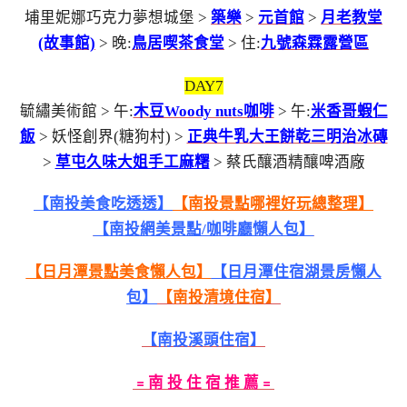
埔里妮娜巧克力夢想城堡 >
築樂
>
元首館
>
月老教堂
(故事館)
> 晚:
鳥居喫茶食堂
> 住:
九號森霖露營區
DAY7
毓繡美術館 > 午:
木豆Woody nuts咖啡
> 午:
米香哥蝦仁
飯
> 妖怪創界(糖狗村) >
正典牛乳大王餅乾三明治冰磚
>
草屯久味大姐手工麻糬
> 蔡氏釀酒精釀啤酒廠
【南投美食吃透透】
【南投景點哪裡好玩總整理】
【南投網美景點/咖啡廳懶人包】
【日月潭景點美食懶人包】
【日月潭住宿湖景房懶人
包】
【南投清境住宿】
【南投溪頭住宿】
﹦南 投 住 宿 推 薦﹦