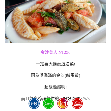
金沙美人 NT250
一定要大推薦這道菜!
因為滿滿滿的金沙(鹹蛋黃)
超級過癮啊!
而且筊白筍超級甜的，好好吃喔>////<