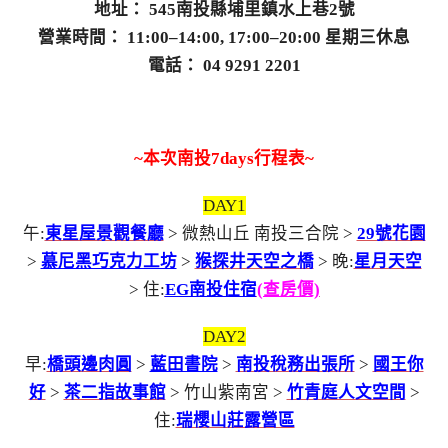
地址： 545南投縣埔里鎮水上巷2號
營業時間： 11:00–14:00, 17:00–20:00 星期三休息
電話： 04 9291 2201
~本次南投
7days行程表~
DAY1
午:
東星屋景觀餐廳
> 微熱山丘 南投三合院 >
29號花園
>
慕尼黑巧克力工坊
>
猴探井天空之橋
> 晚:
星月天空
> 住:
EG南投住宿
(查房價)
DAY2
早:
橋頭邊肉圓
>
藍田書院
>
南投稅務出張所
>
國王你
好
>
茶二指故事館
> 竹山紫南宮 >
竹青庭人文空間
>
住:
瑞櫻山莊露營區