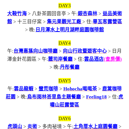
DAY3
大鞍竹海
> 八卦茶園回音亭 > 午:
銀杏森林
>
益品美術
館
> 十三目仔窯 >
集元果觀光工廠
> 住:
畢瓦客露營區
> 晚:
日月潭水上明月湖畔庭園咖啡館
DAY4
午:
台灣惠蓀向山咖啡廳
>
向山行政暨遊客中心
> 日月
潭金針花園區 > 午:
麓司岸餐廳
> 住:
雲品酒店
(查房價)
> 晚:
丹彤餐廳
DAY5
午:
雲品龍蝦
>
蠻荒咖啡
>
Hohocha喝喝茶
>
鹿篙咖啡
莊園
> 晚:
烏布雨林峇里島主題餐廳
>
Feeling18
> 住:
虎
嘯山莊露營區
DAY6
虎頭山
>
炎術
> 多肉祕境 > 午:
土角厝水上庭園餐廳
>