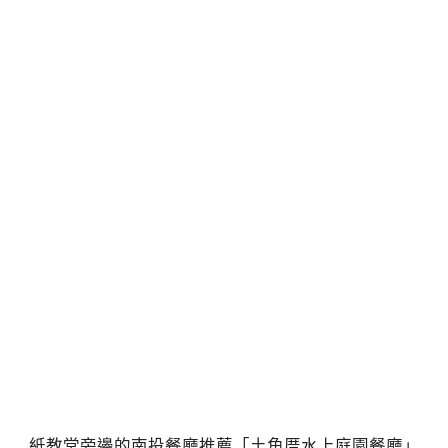
紙教堂旁邊的南投餐廳推薦「土角厝水上庭園餐廳」