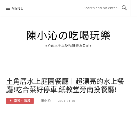
Skip
MENU
to
content
陳小沁の吃喝玩樂
○沁的人生以吃喝玩樂為目的○
土角厝水上庭園餐廳｜超漂亮的水上餐
廳!吃合菜好停車,紙教堂旁南投餐廳!
＊ 南投、清境
陳小沁
2021-04-19