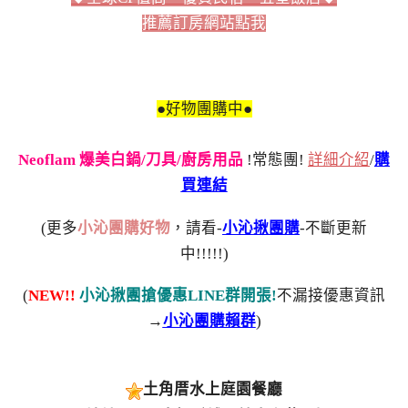
推薦訂房網站點我
●好物團購中●
Neoflam 爆美白鍋/刀具/廚房用品
!常態團!
詳細介紹
/
購
買連結
(更多
小沁團購好物
，請看-
小沁揪團購
-不斷更新
中!!!!!)
(
NEW!!
小沁揪團搶優惠LINE群開張!
不漏接優惠資訊
→
小沁團購賴群
)
土角厝水上庭園餐廳