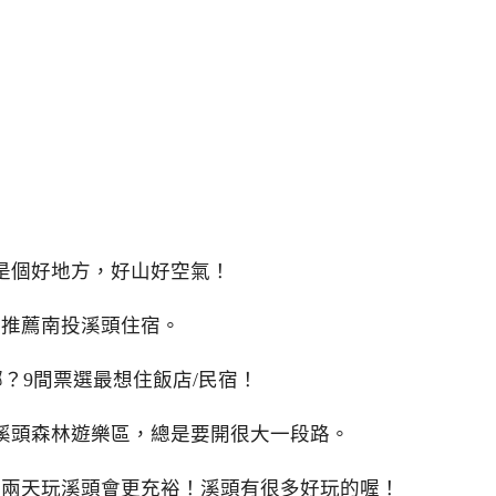
是個好地方，好山好空氣！
篇推薦南投溪頭住宿。
？9間票選最想住飯店/民宿！
溪頭森林遊樂區，總是要開很大一段路。
花兩天玩溪頭會更充裕！溪頭有很多好玩的喔！