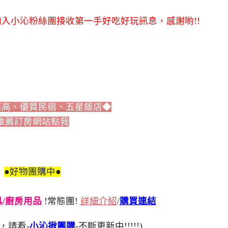
入小沁粉絲團接收第一手好吃好玩訊息，感謝喲!!
值高、優質民宿、五星飯店◆
推薦訂房網站點我
●好物團購中●
刀具/廚房用品
!常態團!
詳細介紹
/
購買連結
，請看-
小沁揪團購
-不斷更新中!!!!!)