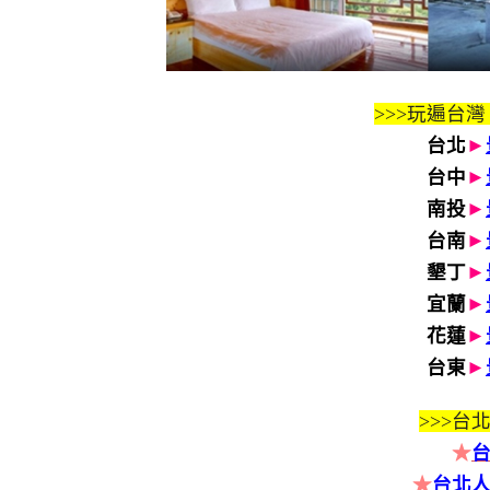
>>>玩遍台灣
台北
►
台中
►
南投
►
台南
►
墾丁
►
宜蘭
►
花蓮
►
台東
►
>>>
台北
★
★
台北人