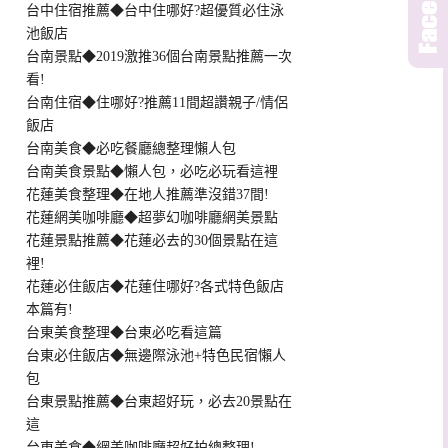
台中住宿推薦◆台中住哪好?超優質必住泳
池飯店
台南景點◆2019激推36個台南景點推薦一次
看!
台南住宿◆住哪好?推薦11間超讚親子/情侶
飯店
台南美食◆必吃餐廳總整理懶人包
台南美食景點◆懶人包，必吃必玩看這裡
花蓮美食整理◆在地人推薦準沒錯37間!
花蓮網美咖啡廳◆超夢幻咖啡廳網美景點
花蓮景點推薦◆花蓮必去的30個景點在這
裡!
花蓮必住飯店◆花蓮住哪好?各式特色飯店
本篇有!
台東美食整理◆台東必吃看這篇
台東必住飯店◆無邊際泳池+特色民宿懶人
包
台東景點推薦◆台東超好玩，必去20景點在
這
台東美食◆網美咖啡廳超好拍總整理!