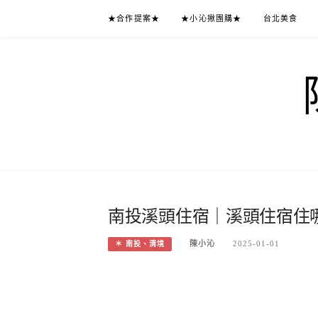
Skip
★合作提案★
★小沁揪團購★
台北美食
to
content
南投溪頭住宿｜溪頭住宿住哪
陳小沁
2025-01-01
＊ 南投、清境