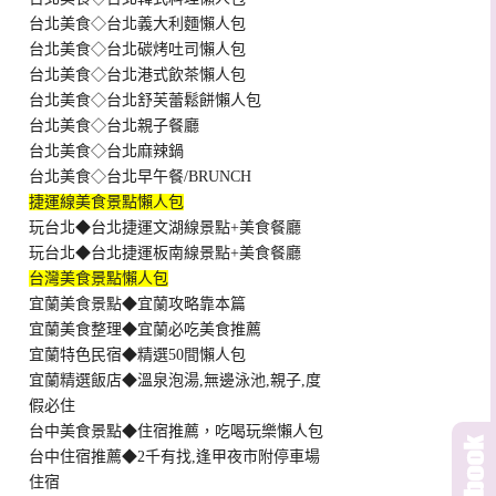
台北美食◇台北義大利麵懶人包
台北美食◇台北碳烤吐司懶人包
台北美食◇台北港式飲茶懶人包
台北美食◇台北舒芙蕾鬆餅懶人包
台北美食◇台北親子餐廳
台北美食◇台北麻辣鍋
台北美食◇台北早午餐/BRUNCH
捷運線美食景點懶人包
玩台北◆台北捷運文湖線景點+美食餐廳
玩台北◆台北捷運板南線景點+美食餐廳
台灣美食景點懶人包
宜蘭美食景點◆宜蘭攻略靠本篇
宜蘭美食整理◆宜蘭必吃美食推薦
宜蘭特色民宿◆精選50間懶人包
宜蘭精選飯店◆溫泉泡湯,無邊泳池,親子,度
假必住
台中美食景點◆住宿推薦，吃喝玩樂懶人包
台中住宿推薦◆2千有找,逢甲夜市附停車場
住宿