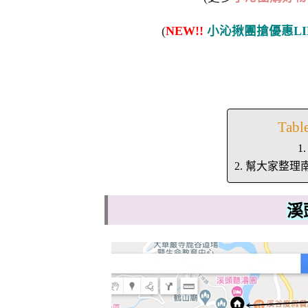
(
NEW!!
小沁揪團搶優惠LI
Tabl
幫大家整理
溪