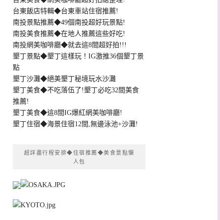
台東飯店特輯◆台東車站住宿推薦!
南投景點推薦◆49個南投超好玩景點!
南投美食推薦◆在地人推薦這些好吃!
南投網美咖啡廳◆就去這8間超好拍!!!
墾丁景點◆墾丁這樣玩！IG激推36個墾丁景
點
墾丁沙灘◆絕美墾丁秘境玩水沙灘
墾丁美食◆不吃落伍了!墾丁必吃32間美食
推薦!
墾丁美食◆這8間IG爆紅網美咖啡廳!
墾丁住宿◆海景住宿12間,無邊泳池+沙灘!
超詳盡行程安排◆住宿推薦◆美食景點懶
人包