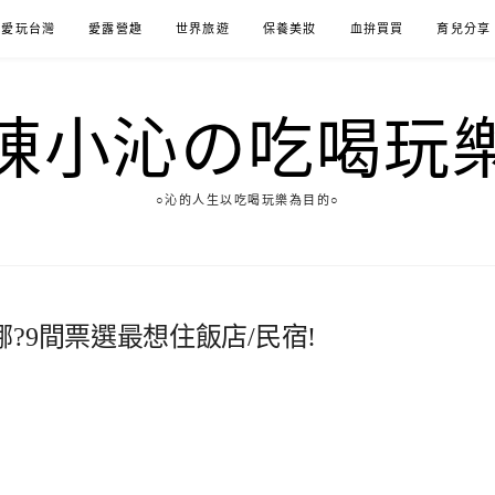
愛玩台灣
愛露營趣
世界旅遊
保養美妝
血拚買買
育兒分享
陳小沁の吃喝玩
○沁的人生以吃喝玩樂為目的○
?9間票選最想住飯店/民宿!