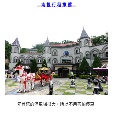
＝南 投 行 程 推 薦＝
元首館的停車場很大，所以不用害怕停車!