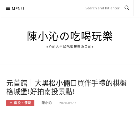
Skip
MENU
to
content
陳小沁の吃喝玩樂
○沁的人生以吃喝玩樂為目的○
元首館｜大黑松小倆口買伴手禮的棋盤
格城堡!好拍南投景點!
＊ 南投、清境
陳小沁
2020-09-11