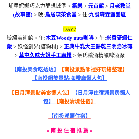
埔里妮娜巧克力夢想城堡 >
築樂
>
元首館
>
月老教堂
(故事館)
> 晚:
鳥居喫茶食堂
> 住:
九號森霖露營區
DAY7
毓繡美術館 > 午:
木豆Woody nuts咖啡
> 午:
米香哥蝦仁
飯
> 妖怪創界(糖狗村) >
正典牛乳大王餅乾三明治冰磚
>
草屯久味大姐手工麻糬
> 蔡氏釀酒精釀啤酒廠
【南投美食吃透透】
【南投景點哪裡好玩總整理】
【南投網美景點/咖啡廳懶人包】
【日月潭景點美食懶人包】
【日月潭住宿湖景房懶人
包】
【南投清境住宿】
【南投溪頭住宿】
﹦南 投 住 宿 推 薦﹦