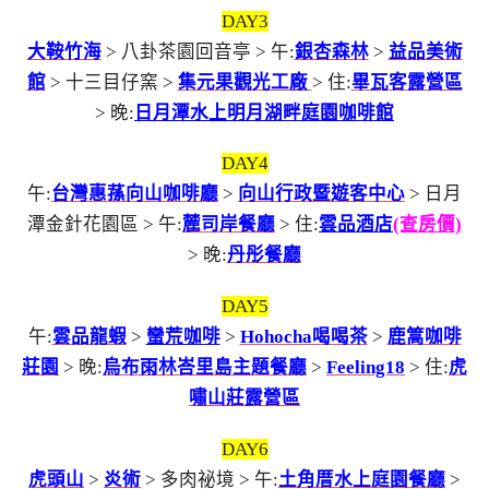
DAY3
大鞍竹海
> 八卦茶園回音亭 > 午:
銀杏森林
>
益品美術
館
> 十三目仔窯 >
集元果觀光工廠
> 住:
畢瓦客露營區
> 晚:
日月潭水上明月湖畔庭園咖啡館
DAY4
午:
台灣惠蓀向山咖啡廳
>
向山行政暨遊客中心
> 日月
潭金針花園區 > 午:
麓司岸餐廳
> 住:
雲品酒店
(查房價)
> 晚:
丹彤餐廳
DAY5
午:
雲品龍蝦
>
蠻荒咖啡
>
Hohocha喝喝茶
>
鹿篙咖啡
莊園
> 晚:
烏布雨林峇里島主題餐廳
>
Feeling18
> 住:
虎
嘯山莊露營區
DAY6
虎頭山
>
炎術
> 多肉祕境 > 午:
土角厝水上庭園餐廳
>