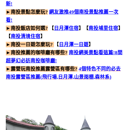
新!
►南投景點怎麼玩?
網友激推49個南投景點推薦一次
看!
►南投飯店如何選?
【
日月潭住宿
】【
南投埔里住宿
】
【
南投清境住宿
】
►南投一日遊怎麼玩?
【
日月潭一日遊
】
►南投推薦的咖啡廳有哪些?
南投網美景點看這篇!8間
超夢幻必訪南投咖啡廳!
►露營玩南投推薦露營區有哪些?
4個特色不同的必去
南投露營區推薦(飛行場,日月潭,山景雨棚,森林系)