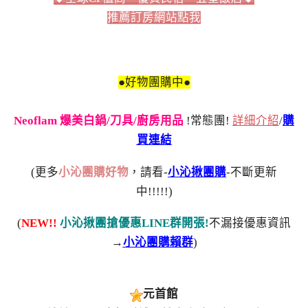
推薦訂房網站點我
●好物團購中●
Neoflam 爆美白鍋/刀具/廚房用品
!常態團!
詳細介紹
/
購
買連結
(更多
小沁團購好物
，請看-
小沁揪團購
-不斷更新
中!!!!!)
(
NEW!!
小沁揪團搶優惠LINE群開張!
不漏接優惠資訊
→
小沁團購賴群
)
元首館