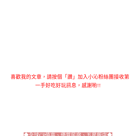
喜歡我的文章，請按個「讚」加入小沁粉絲團接收第
一手好吃好玩訊息，感謝喲!!
◆全球CP值高、優質民宿、五星飯店◆