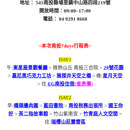
地址： 545南投縣埔里鎮中山路四段219號
開放時間：09:00–17:00
電話： 04 9291 8668
~本次南投
7days行程表~
DAY1
午:
東星屋景觀餐廳
> 微熱山丘 南投三合院 >
29號花園
>
慕尼黑巧克力工坊
>
猴探井天空之橋
> 晚:
星月天空
> 住:
EG南投住宿
(查房價)
DAY2
早:
橋頭邊肉圓
>
藍田書院
>
南投稅務出張所
>
國王你
好
>
茶二指故事館
> 竹山紫南宮 >
竹青庭人文空間
>
住:
瑞櫻山莊露營區