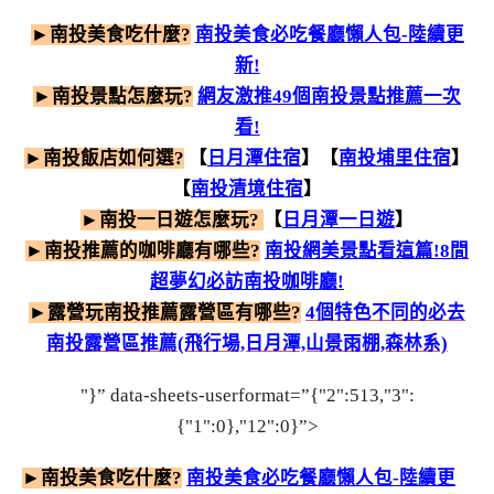
►南投美食吃什麼?
南投美食必吃餐廳懶人包-陸續更
新!
►南投景點怎麼玩?
網友激推49個南投景點推薦一次
看!
►南投飯店如何選?
【
日月潭住宿
】【
南投埔里住宿
】
【
南投清境住宿
】
►南投一日遊怎麼玩?
【
日月潭一日遊
】
►南投推薦的咖啡廳有哪些?
南投網美景點看這篇!8間
超夢幻必訪南投咖啡廳!
►露營玩南投推薦露營區有哪些?
4個特色不同的必去
南投露營區推薦(飛行場,日月潭,山景雨棚,森林系)
"}” data-sheets-userformat=”{"2":513,"3":
{"1":0},"12":0}”>
►南投美食吃什麼?
南投美食必吃餐廳懶人包-陸續更