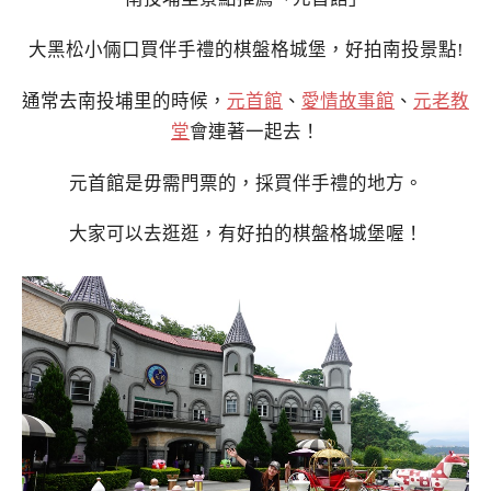
大黑松小倆口買伴手禮的棋盤格城堡，好拍南投景點!
通常去南投埔里的時候，
元首館
、
愛情故事館
、
元老教
堂
會連著一起去！
元首館是毋需門票的，採買伴手禮的地方。
大家可以去逛逛，有好拍的棋盤格城堡喔！