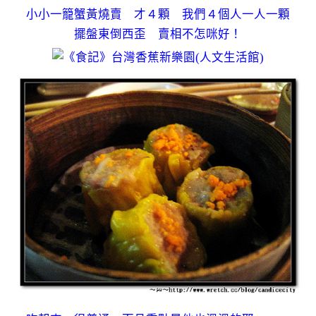
小小一籠蟹黃燒賣 才４顆 我們４個人一人一顆
擺盤東倒西歪 賣相不怎咪好！