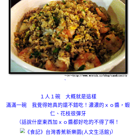
‵
１人１碗 大概就是這樣
滿滿一碗 我覺得她真的還不錯吃！濃濃的ｘｏ醬，蝦
仁、花枝很彈牙
（話說什麼東西加ｘｏ醬都好吃的不得了啊！
）