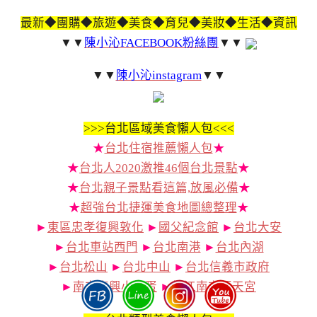
最新◆團購◆旅遊◆美食◆育兒◆美妝◆生活◆資訊
▼▼
陳小沁FACEBOOK粉絲團
▼▼
▼▼
陳小沁instagram
▼▼
>>>
台北區域美食懶人包<<<
★
台北住宿推薦懶人包
★
★
台北人2020激推46個台北景點
★
★
台北親子景點看這篇,放風必備
★
★
超強台北捷運美食地圖總整理
★
►
東區忠孝復興敦化
►
國父紀念館
►
台北大安
►
台北車站西門
►
台北南港
►
台北內湖
►
台北松山
►
台北中山
►
台北信義市政府
►
南京復興小巨蛋
►
松江南京行天宮