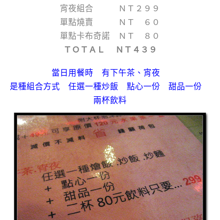
宵夜組合 ＮＴ２９９
單點燒賣 ＮＴ ６０
單點卡布奇諾 ＮＴ ８０
ＴＯＴＡＬ ＮＴ４３９
當日用餐時 有下午茶、宵夜
是種組合方式 任選一種炒飯 點心一份 甜品一份
兩杯飲料