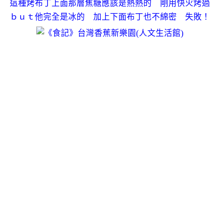
這種烤布丁上面那層焦糖應該是熱熱的 剛用快火烤過
ｂｕｔ他完全是冰的 加上下面布丁也不綿密 失敗！