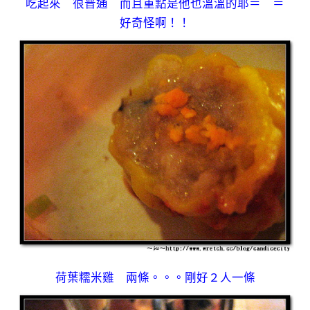
吃起來 很普通 而且重點是他也溫溫的耶＝ ＝
好奇怪啊！！
荷葉糯米雞 兩條。。。剛好２人一條