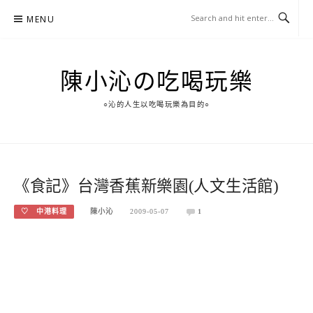
Skip
MENU
to
content
陳小沁の吃喝玩樂
○沁的人生以吃喝玩樂為目的○
《食記》台灣香蕉新樂園(人文生活館)
♡ 中港料理
陳小沁
2009-05-07
1