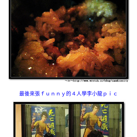
最後來張ｆｕｎｎｙ的４人學李小龍ｐｉｃ