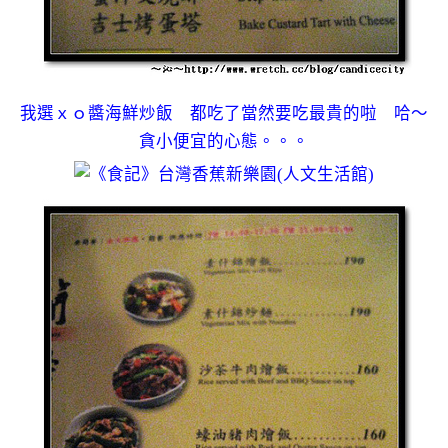
我選ｘｏ醬海鮮炒飯 都吃了當然要吃最貴的啦 哈～
貪小便宜的心態。。。