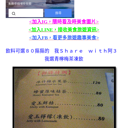
<加入IG，隨時看及時美食圖片>
<加入LINE，接收美食旅遊資訊>
<加入FB，看更多旅遊趣事美食>
飲料可選８０摳摳的 我Ｓｈａｒｅ ｗｉｔｈ阿３
我選青檸梅茶凍飲