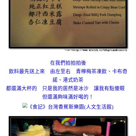
在我們拍拍拍後
飲料最先送上來 由左至右 青檸梅茶凍飲、卡布奇
諾、港式奶茶
都還滿大杯的 只是我的居然是冰沙 讓我有點傻眼
但還滿夠味滿好喝的！