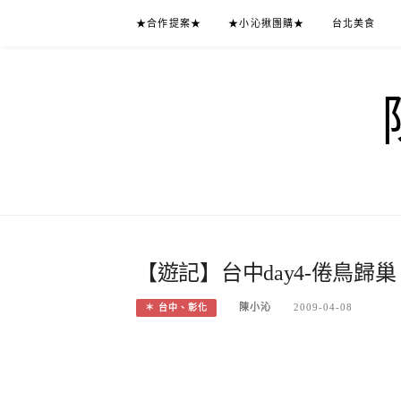
Skip
★合作提案★
★小沁揪團購★
台北美食
to
content
【遊記】台中day4-倦鳥歸巢
陳小沁
2009-04-08
＊ 台中、彰化