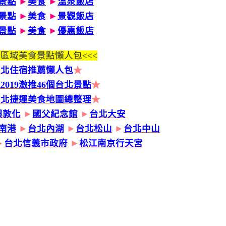
景點
►
美食
►
溫泉飯店
景點
►
美食
►
景觀飯店
景點
►
美食
►
優惠飯店
區域美食景點懶人包<<<
台北住宿推薦懶人包
★
2019激推46個台北景點
★
台北捷運美食地圖總整理
★
興敦化
►
國父紀念館
►
台北大安
南港
►
台北內湖
►
台北松山
►
台北中山
►
台北信義市政府
►
松江南京行天宮