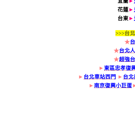
宜蘭
►
花蓮
►
台東
►
>>>
台北
★
★
台北人
★
超強
►
東區忠孝復
►
台北車站西門
►
台北
►
南京復興小巨蛋