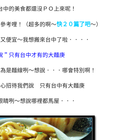
台中的美食都還沒ＰＯ上來呢！
家參考哩！（超多的啊～
快２０篇了吧
～）
吃又便宜～我想搬來台中了啦．．．．
說＂只有台中才有的大麵庚
以為是麵線咧～想說．．．哪會特別啊！
熱心招待我們說 只有台中有大麵庚
眼睛咧～想說哪裡都馬屋．．．