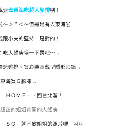
說要
去東海吃超大豬排
咧！
啦～＞＂＜～但還是有去東海啦
我跟小夫的堅持 是對的！
：吃大麵庚塡一下胃吧～→
碳烤雞排、買彩媚長戴型隱形眼鏡→
東海買Ｇ腳凍→
Ｔ ＨＯＭＥ．．回台北溜！
說超正的姐姐家開的大麵庚
他 ＳＯ 就不放姐姐的照片囉 呵呵