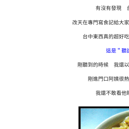
有沒有發現 
改天在專門寫食記給大
台中東西真的超好
這是＂聽
剛聽到的時候 我還
剛進門口阿姨很
我還不敢看他