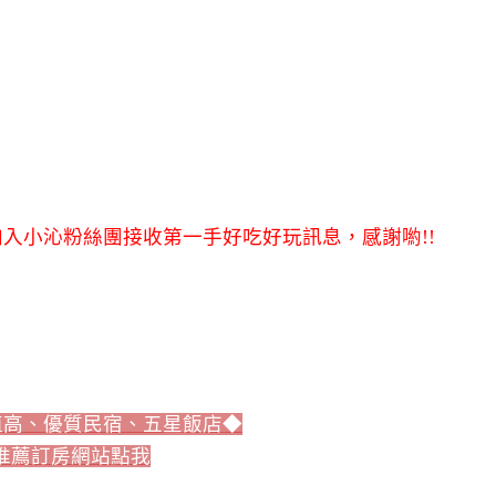
入小沁粉絲團接收第一手好吃好玩訊息，感謝喲!!
值高、優質民宿、五星飯店◆
推薦訂房網站點我