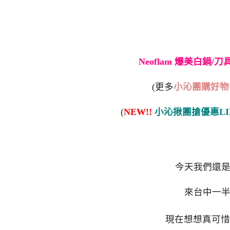
Neoflam 爆美白鍋/
(更多
小沁團購好物
(
NEW!!
小沁揪團搶優惠LI
今天我們還
來台中一
現在想想真可惜