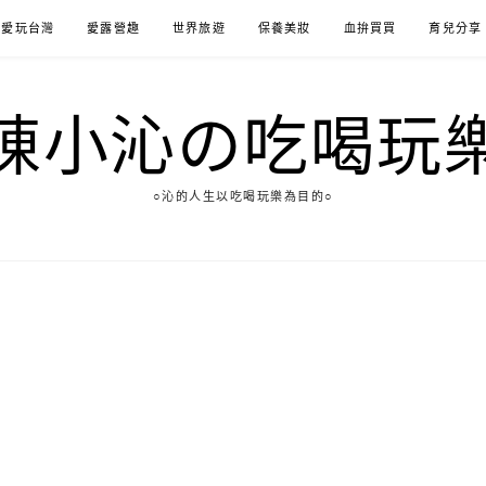
愛玩台灣
愛露營趣
世界旅遊
保養美妝
血拚買買
育兒分享
陳小沁の吃喝玩
○沁的人生以吃喝玩樂為目的○