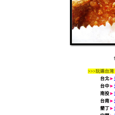
>>>玩遍台灣
台北
►
台中
►
南投
►
台南
►
墾丁
►