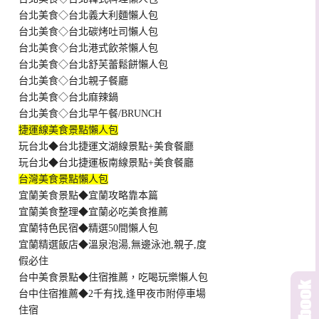
台北美食◇台北義大利麵懶人包
台北美食◇台北碳烤吐司懶人包
台北美食◇台北港式飲茶懶人包
台北美食◇台北舒芙蕾鬆餅懶人包
台北美食◇台北親子餐廳
台北美食◇台北麻辣鍋
台北美食◇台北早午餐/BRUNCH
捷運線美食景點懶人包
玩台北◆台北捷運文湖線景點+美食餐廳
玩台北◆台北捷運板南線景點+美食餐廳
台灣美食景點懶人包
宜蘭美食景點◆宜蘭攻略靠本篇
宜蘭美食整理◆宜蘭必吃美食推薦
宜蘭特色民宿◆精選50間懶人包
宜蘭精選飯店◆溫泉泡湯,無邊泳池,親子,度
假必住
台中美食景點◆住宿推薦，吃喝玩樂懶人包
台中住宿推薦◆2千有找,逢甲夜市附停車場
住宿