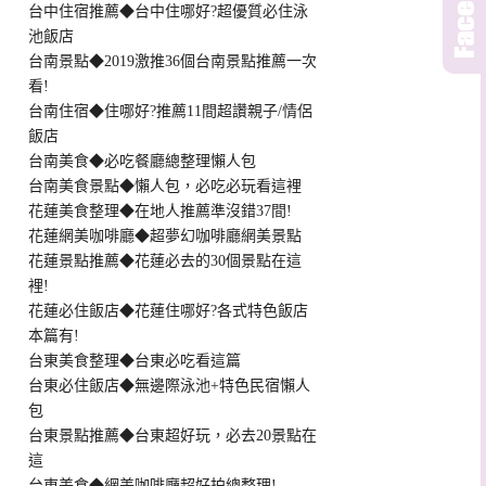
台中住宿推薦◆台中住哪好?超優質必住泳
池飯店
台南景點◆2019激推36個台南景點推薦一次
看!
台南住宿◆住哪好?推薦11間超讚親子/情侶
飯店
台南美食◆必吃餐廳總整理懶人包
台南美食景點◆懶人包，必吃必玩看這裡
花蓮美食整理◆在地人推薦準沒錯37間!
花蓮網美咖啡廳◆超夢幻咖啡廳網美景點
花蓮景點推薦◆花蓮必去的30個景點在這
裡!
花蓮必住飯店◆花蓮住哪好?各式特色飯店
本篇有!
台東美食整理◆台東必吃看這篇
台東必住飯店◆無邊際泳池+特色民宿懶人
包
台東景點推薦◆台東超好玩，必去20景點在
這
台東美食◆網美咖啡廳超好拍總整理!