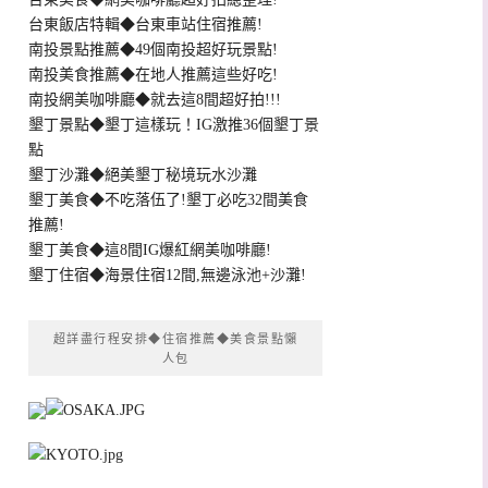
台東飯店特輯◆台東車站住宿推薦!
南投景點推薦◆49個南投超好玩景點!
南投美食推薦◆在地人推薦這些好吃!
南投網美咖啡廳◆就去這8間超好拍!!!
墾丁景點◆墾丁這樣玩！IG激推36個墾丁景
點
墾丁沙灘◆絕美墾丁秘境玩水沙灘
墾丁美食◆不吃落伍了!墾丁必吃32間美食
推薦!
墾丁美食◆這8間IG爆紅網美咖啡廳!
墾丁住宿◆海景住宿12間,無邊泳池+沙灘!
超詳盡行程安排◆住宿推薦◆美食景點懶
人包