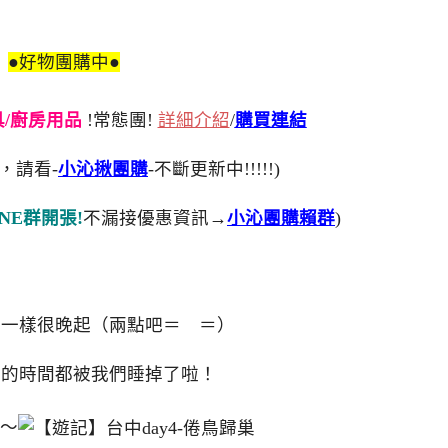
●好物團購中●
刀具/廚房用品
!常態團!
詳細介紹
/
購買連結
，請看-
小沁揪團購
-不斷更新中!!!!!)
NE群開張!
不漏接優惠資訊→
小沁團購賴群
)
是一樣很晚起（兩點吧＝ ＝）
半的時間都被我們睡掉了啦！
～