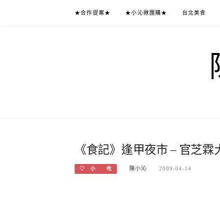
Skip
★合作提案★
★小沁揪團購★
台北美食
to
content
《食記》逢甲夜市 – 官芝
陳小沁
2009-04-14
♡ 小 吃