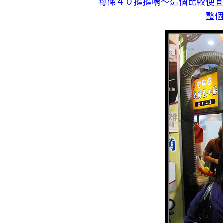
每條４０摳摳唷～這個比較便
整