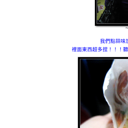
我們點蒜味
裡面東西超多捏！！！