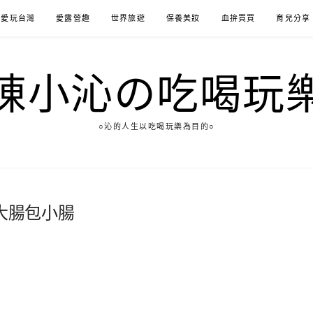
愛玩台灣
愛露營趣
世界旅遊
保養美妝
血拚買買
育兒分享
陳小沁の吃喝玩
○沁的人生以吃喝玩樂為目的○
霖大腸包小腸