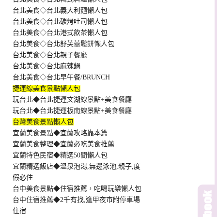
台北美食◇台北義大利麵懶人包
台北美食◇台北碳烤吐司懶人包
台北美食◇台北港式飲茶懶人包
台北美食◇台北舒芙蕾鬆餅懶人包
台北美食◇台北親子餐廳
台北美食◇台北麻辣鍋
台北美食◇台北早午餐/BRUNCH
捷運線美食景點懶人包
玩台北◆台北捷運文湖線景點+美食餐廳
玩台北◆台北捷運板南線景點+美食餐廳
台灣美食景點懶人包
宜蘭美食景點◆宜蘭攻略靠本篇
宜蘭美食整理◆宜蘭必吃美食推薦
宜蘭特色民宿◆精選50間懶人包
宜蘭精選飯店◆溫泉泡湯,無邊泳池,親子,度
假必住
台中美食景點◆住宿推薦，吃喝玩樂懶人包
台中住宿推薦◆2千有找,逢甲夜市附停車場
住宿