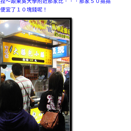
宜捏～跟東吳大學附近那家比．．．那家５０摳摳
個便宜了１０塊錢呢！