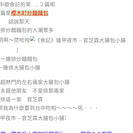
中遊食記的第…..２篇呢
一篇是
櫻木町炒麵麵包
話說那天
看排炒麵麵包的人潮眾多
明啊～挖哈哈
）
一邊排炒麵麵包
一邊排大腸包小腸
吃超熱門的左右兩家大腸包小腸
小夫跟他朋友 不是排那兩家
是排這一家 官芝霖
那我為什麼要到台中吃啦～～～～吼．．．
）