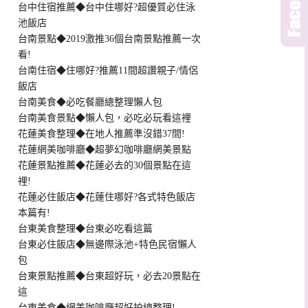
台中住宿推薦◆台中住哪好?超優質必住泳
池飯店
台南景點◆2019激推36個台南景點推薦一次
看!
台南住宿◆住哪好?推薦11間超讚親子/情侶
飯店
台南美食◆必吃餐廳總整理懶人包
台南美食景點◆懶人包，必吃必玩看這裡
花蓮美食整理◆在地人推薦準沒錯37間!
花蓮網美咖啡廳◆超夢幻咖啡廳網美景點
花蓮景點推薦◆花蓮必去的30個景點在這
裡!
花蓮必住飯店◆花蓮住哪好?各式特色飯店
本篇有!
台東美食整理◆台東必吃看這篇
台東必住飯店◆無邊際泳池+特色民宿懶人
包
台東景點推薦◆台東超好玩，必去20景點在
這
台東美食◆網美咖啡廳超好拍總整理!