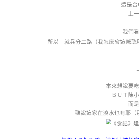
這是台
上
我們
所以 就兵分二路（我怎麼會這咪聰
本來想說要
ＢＵＴ陳
而
聽說這家在淡水也有耶（