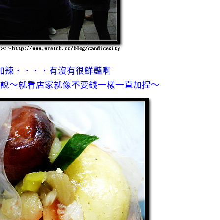
加辣．．．．有沒有很鮮豔啊
聽說～就看店家就像不要錢一樣一直加捏～