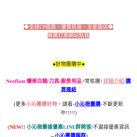
◆全球CP值高、優質民宿、五星飯店◆
推薦訂房網站點我
●好物團購中●
Neoflam 爆美白鍋/刀具/廚房用品
!常態團!
詳細介紹
/
購
買連結
(更多
小沁團購好物
，請看-
小沁揪團購
-不斷更新
中!!!!!)
(
NEW!!
小沁揪團搶優惠LINE群開張!
不漏接優惠資訊
→
小沁團購賴群
)