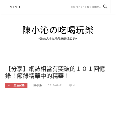
Skip
MENU
to
content
陳小沁の吃喝玩樂
○沁的人生以吃喝玩樂為目的○
【分享】網誌相當有突破的１０１回憶
錄！節錄精華中的精華！
♡ 生活記錄
陳小沁
2013-01-01
4