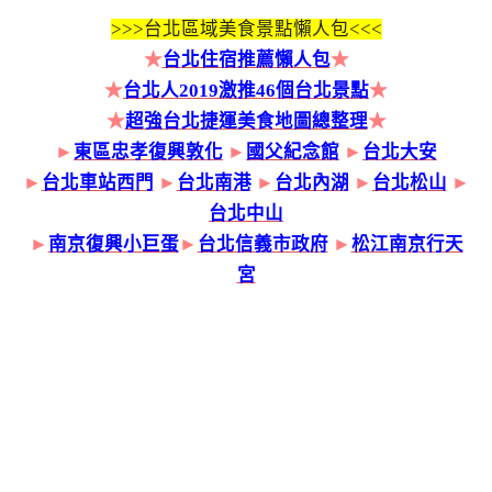
>>>
台北區域美食景點懶人包<<<
★
台北住宿推薦懶人包
★
★
台北人2019激推46個台北景點
★
★
超強台北捷運美食地圖總整理
★
►
東區忠孝復興敦化
►
國父紀念館
►
台北大安
►
台北車站西門
►
台北南港
►
台北內湖
►
台北松山
►
台北中山
►
南京復興小巨蛋
►
台北信義市政府
►
松江南京行天
宮