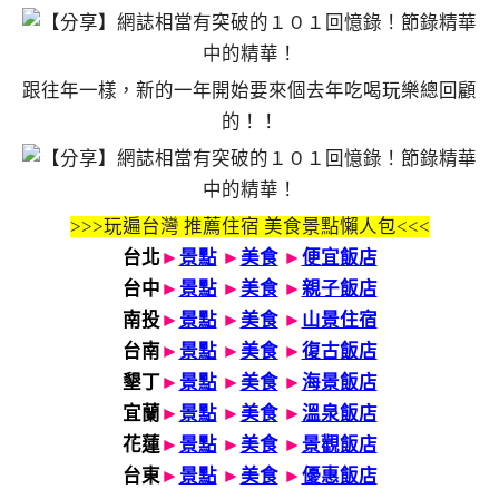
跟往年一樣，新的一年開始要來個去年吃喝玩樂總回顧
的！！
>>>玩遍台灣 推薦住宿 美食景點懶人包<<<
台北
►
景點
►
美食
►
便宜飯店
台中
►
景點
►
美食
►
親子飯店
南投
►
景點
►
美食
►
山景住宿
台南
►
景點
►
美食
►
復古飯店
墾丁
►
景點
►
美食
►
海景飯店
宜蘭
►
景點
►
美食
►
溫泉飯店
花蓮
►
景點
►
美食
►
景觀飯店
台東
►
景點
►
美食
►
優惠飯店