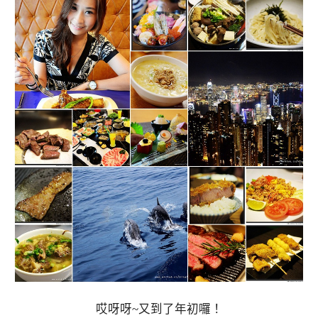
哎呀呀~又到了年初囉！