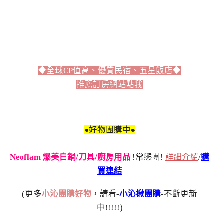
◆全球CP值高、優質民宿、五星飯店◆
推薦訂房網站點我
●好物團購中●
Neoflam 爆美白鍋/刀具/廚房用品
!常態團!
詳細介紹
/
購
買連結
(更多
小沁團購好物
，請看-
小沁揪團購
-不斷更新
中!!!!!)