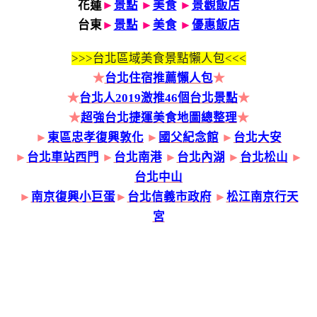
花蓮
►
景點
►
美食
►
景觀飯店
台東
►
景點
►
美食
►
優惠飯店
>>>
台北區域美食景點懶人包<<<
★
台北住宿推薦懶人包
★
★
台北人2019激推46個台北景點
★
★
超強台北捷運美食地圖總整理
★
►
東區忠孝復興敦化
►
國父紀念館
►
台北大安
►
台北車站西門
►
台北南港
►
台北內湖
►
台北松山
►
台北中山
►
南京復興小巨蛋
►
台北信義市政府
►
松江南京行天
宮