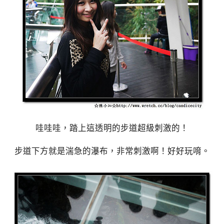
哇哇哇，踏上這透明的步道超級刺激的！
步道下方就是湍急的瀑布，非常刺激啊！好好玩唷。