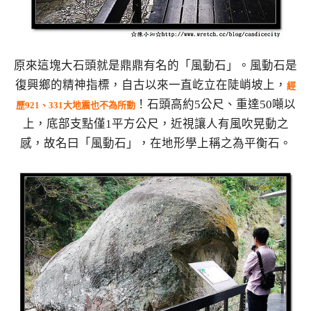
原來這塊大石頭就是鼎鼎有名的「風動石」。風動石是
復興鄉的精神指標，自古以來一直屹立在陡峭坡上，
經
！石頭高約5公尺、重達50噸以
歷921、331大地震也不為所動
上，底部支點僅1平方公尺，近視讓人有風吹晃動之
感，故名曰「風動石」，在地形學上稱之為平衡石。