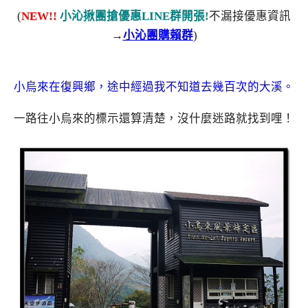
(
NEW!!
小沁揪團搶優惠LINE群開張!
不漏接優惠資訊
→
小沁團購賴群
)
小烏來在復興鄉，途中經過我不知道去幾百次的大溪。
一路往小烏來的標示還算清楚，沒什麼迷路就找到哩！