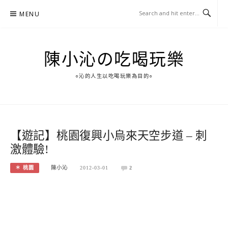
Skip
MENU
to
content
陳小沁の吃喝玩樂
○沁的人生以吃喝玩樂為目的○
【遊記】桃園復興小烏來天空步道 – 刺
激體驗!
＊ 桃園
陳小沁
2012-03-01
2