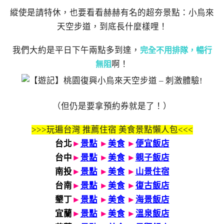
縱使是請特休，也要看看赫赫有名的超夯景點：小烏來
天空步道，到底長什麼樣哩！
我們大約是平日下午兩點多到達，
完全不用排隊，暢行
啊！
無阻
（但仍是要拿預約券就是了！）
>>>玩遍台灣 推薦住宿 美食景點懶人包<<<
台北
►
景點
►
美食
►
便宜飯店
台中
►
景點
►
美食
►
親子飯店
南投
►
景點
►
美食
►
山景住宿
台南
►
景點
►
美食
►
復古飯店
墾丁
►
景點
►
美食
►
海景飯店
宜蘭
►
景點
►
美食
►
溫泉飯店