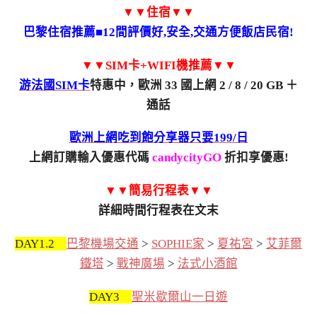
▼▼住宿▼▼
巴黎住宿推薦■12間評價好,安全,交通方便飯店民宿!
▼▼SIM卡+WIFI機推薦▼▼
游法國SIM卡
特惠中，歐洲 33 國上網 2 / 8 / 20 GB ＋
通話
歐洲上網吃到飽分享器只要199/日
上網訂購輸入優惠代碼
candycityGO
折扣享優惠!
▼▼簡易行程表▼▼
詳細時間行程表在文末
DAY1.2
巴黎機場交通
>
SOPHIE家
>
夏祐宮
>
艾菲爾
鐵塔
>
戰神廣場
>
法式小酒館
DAY3
聖米歇爾山一日遊