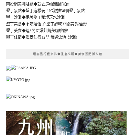
南投網美咖啡廳◆就去這8間超好拍!!!
墾丁景點◆墾丁這樣玩！IG激推36個墾丁景點
墾丁沙灘◆絕美墾丁秘境玩水沙灘
墾丁美食◆不吃落伍了!墾丁必吃32間美食推薦!
墾丁美食◆這8間IG爆紅網美咖啡廳!
墾丁住宿◆海景住宿12間,無邊泳池+沙灘!
超詳盡行程安排◆住宿推薦◆美食景點懶人包