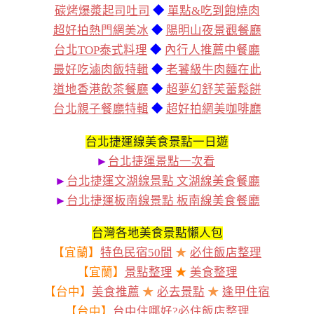
碳烤爆漿起司吐司
◆
單點&吃到飽燒肉
超好拍熱門網美冰
◆
陽明山夜景觀餐廳
台北TOP泰式料理
◆
內行人推薦中餐廳
最好吃滷肉飯特輯
◆
老饕級牛肉麵在此
道地香港飲茶餐廳
◆
超夢幻舒芙蕾鬆餅
台北親子餐廳特輯
◆
超好拍網美咖啡廳
台北捷運線美食景點一日遊
►
台北捷運景點一次看
►
台北捷運文湖線景點 文湖線美食餐廳
►
台北捷運板南線景點 板南線美食餐廳
台灣各地美食景點懶人包
【宜蘭】
特色民宿50間
★
必住飯店整理
【宜蘭】
景點整理
★
美食整理
【台中】
美食推薦
★
必去景點
★
逢甲住宿
【台中】
台中住哪好?必住飯店整理