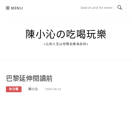
Skip
MENU
to
content
陳小沁の吃喝玩樂
○沁的人生以吃喝玩樂為目的○
巴黎延伸閱讀前
未分類
陳小沁
2000-08-01