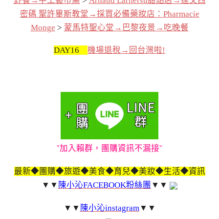
野餐→手工藝市集
>
Arnaud Larhersu甜點店→達文西
密碼 聖許畢斯教堂→採買必備藥妝店：Pharmacie
Monge
>
蒙馬特聖心堂→巴黎夜景→吃晚餐
DAY16
機場退稅→回台灣啦!
ˇ加入賴群，團購資訊不漏接ˇ
最新◆團購◆旅遊◆美食◆育兒◆美妝◆生活◆資訊
▼▼
陳小沁FACEBOOK粉絲團
▼▼
▼▼
陳小沁instagram
▼▼