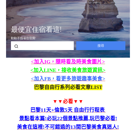
<加入IG，隨時看及時美食圖片>
<加入LINE，接收美食旅遊資訊>
<加入FB，看更多旅遊趣事美食>
巴黎自由行系列必看文章LIST
▼▼必看▼▼
巴黎11天+倫敦5天 自由行行程表
景點看本篇!必玩22個景點推薦,玩巴黎必看!
美食在這裡!不可錯過的13間巴黎美食真迷人!