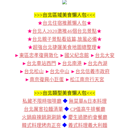
>>>
台北區域美食懶人包<<<
★
台北住宿推薦懶人包
★
★
台北人2020激推46個台北景點
★
★
台北親子景點看這篇,放風必備
★
★
超強台北捷運美食地圖總整理
★
►
東區忠孝復興敦化
►
國父紀念館
►
台北大安
►
台北車站西門
►
台北南港
►
台北內湖
►
台北松山
►
台北中山
►
台北信義市政府
►
南京復興小巨蛋
►
松江南京行天宮
>>>
台北類型美食懶人包<<<
私藏不限時咖啡廳
◆
無菜單&日本料理
台北厲害拉麵清單
◆
CP值高牛排餐廳
火鍋麻辣鍋涮涮鍋
◆
慶生過節約會餐廳
韓式料理烤肉正夯
◆
義式料理義大利麵