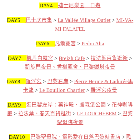
DAY4
迪士尼樂園一日遊
DAY5
巴士底市集
>
La Vallée Village Outlet
>
MI-VA-
MI FALAFEL
DAY6
凡爾賽宮
>
Pedra Alta
DAY7
楓丹白露宮
>
Breizh Cafe
>
拉法葉百貨逛街
>
凱旋門夜景、香榭麗舍、巴黎鐵塔夜景
DAY8
羅浮宮
>
巴黎右岸
>
Pierre Herme & Ladurée馬
卡龍
>
Le Bouillon Chartier
>
羅浮宮夜景
DAY9
逛巴黎左岸：萬神殿、盧森堡公園
>
花神咖啡
廳
>
拉法葉、春天百貨逛街
>
LE LOUCHEBEM
>
巴黎
聖母院夜景
DAY10
巴黎聖母院、電影愛在日落巴黎時書店
>
歐