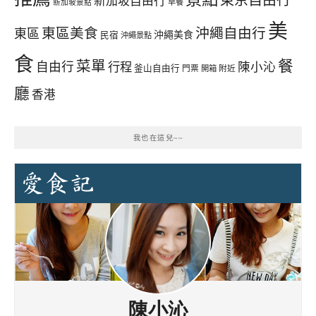
新加坡自由行
早餐
新加坡景點
美
東區美食
沖繩自由行
東區
沖繩美食
民宿
沖繩景點
食
餐
菜單
自由行
行程
陳小沁
釜山自由行
門票
開箱
附近
廳
香港
我也在這兒~~