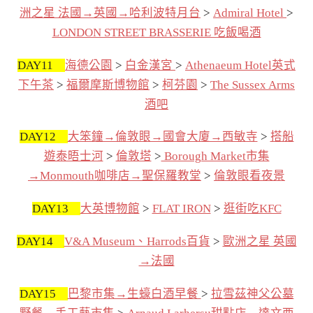
洲之星 法國→英國→哈利波特月台
>
Admiral Hotel
>
LONDON STREET BRASSERIE 吃飯喝酒
DAY11
海德公園
>
白金漢宮
>
Athenaeum Hotel英式
下午茶
>
福爾摩斯博物館
>
柯芬園
>
The Sussex Arms
酒吧
DAY12
大笨鐘→倫敦眼→國會大廈→西敏寺
>
搭船
遊泰晤士河
>
倫敦塔
>
Borough Market市集
→Monmouth咖啡店→聖保羅教堂
>
倫敦眼看夜景
DAY13
大英博物館
>
FLAT IRON
>
逛街吃KFC
DAY14
V&A Museum、Harrods百貨
>
歐洲之星 英國
→法國
DAY15
巴黎市集→生蠔白酒早餐
>
拉雪茲神父公墓