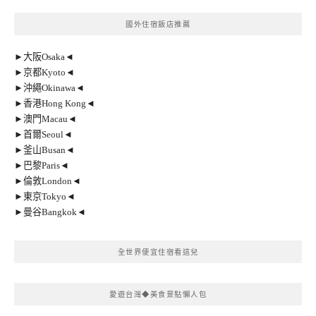
國外住宿飯店推薦
►大阪Osaka◄
►京都Kyoto◄
►沖繩Okinawa◄
►香港Hong Kong◄
►澳門Macau◄
►首爾Seoul◄
►釜山Busan◄
►巴黎Paris◄
►倫敦London◄
►東京Tokyo◄
►曼谷Bangkok◄
全世界便宜住宿看這兒
愛遊台灣◆美食景點懶人包