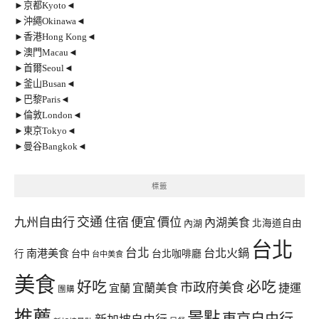
►京都Kyoto◄
►沖繩Okinawa◄
►香港Hong Kong◄
►澳門Macau◄
►首爾Seoul◄
►釜山Busan◄
►巴黎Paris◄
►倫敦London◄
►東京Tokyo◄
►曼谷Bangkok◄
標籤
交通
九州自由行
住宿
便宜
價位
內湖美食
內湖
北海道自由
台北
台北
台北火鍋
南港美食
行
台中
台北咖啡廳
台中美食
美食
好吃
必吃
市政府美食
宜蘭美食
捷運
宜蘭
團購
推薦
景點
東京自由行