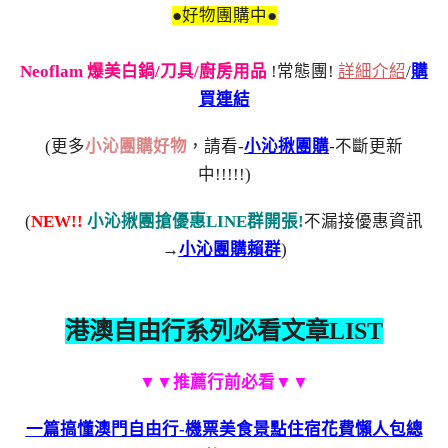
●好物團購中●
Neoflam 爆美白鍋/刀具/廚房用品
!常態團!
詳細介紹
/
購
買連結
(更多
小沁團購好物
，請看-
小沁揪團購
-不斷更新
中!!!!!)
(
NEW!!
小沁揪團搶優惠LINE群開張!
不漏接優惠資訊
→
小沁團購賴群
)
港澳自由行系列必看文章LIST
▼▼推薦行前必看▼▼
一篇搞懂澳門自由行-機票美食景點住宿花費懶人包總