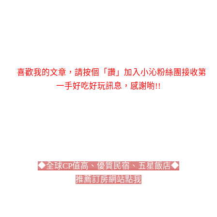
喜歡我的文章，請按個「讚」加入小沁粉絲團接收第
一手好吃好玩訊息，感謝喲!!
◆全球CP值高、優質民宿、五星飯店◆
推薦訂房網站點我