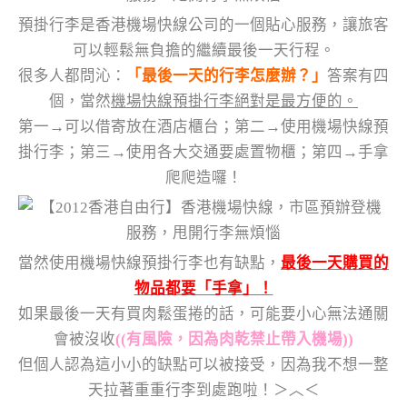
預掛行李是香港機場快線公司的一個貼心服務，讓旅客
可以輕鬆無負擔的繼續最後一天行程。
很多人都問沁：
「最後一天的行李怎麼辦？」
答案有四
個，當然
機場快線預掛行李絕對是最方便的。
第一→可以借寄放在酒店櫃台；第二→使用機場快線預
掛行李；第三→使用各大交通要處置物櫃；第四→手拿
爬爬造囉！
當然使用機場快線預掛行李也有缺點，
最後一天購買的
物品都要「手拿」！
如果最後一天有買肉鬆蛋捲的話，可能要小心無法通關
會被沒收
((有風險，因為肉乾禁止帶入機場))
但個人認為這小小的缺點可以被接受，因為我不想一整
天拉著重重行李到處跑啦！＞︿＜