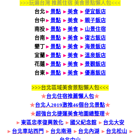
>>>玩遍台灣 推薦住宿 美食景點懶人包<<<
台北
►
景點
►
美食
►
便宜飯店
台中
►
景點
►
美食
►
親子飯店
南投
►
景點
►
美食
►
山景住宿
台南
►
景點
►
美食
►
復古飯店
墾丁
►
景點
►
美食
►
海景飯店
宜蘭
►
景點
►
美食
►
溫泉飯店
花蓮
►
景點
►
美食
►
景觀飯店
台東
►
景點
►
美食
►
優惠飯店
>>>
台北區域美食景點懶人包<<<
★
台北住宿推薦懶人包
★
★
台北人2019激推46個台北景點
★
★
超強台北捷運美食地圖總整理
★
►
東區忠孝復興敦化
►
國父紀念館
►
台北大安
►
台北車站西門
►
台北南港
►
台北內湖
►
台北松山
►