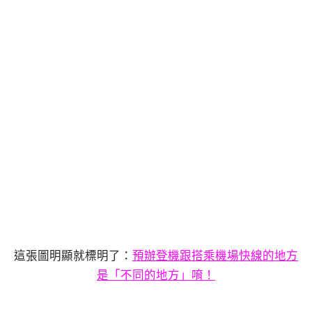
這張圖明顯就標明了：
預辦登機跟搭乘機場快線的地方
是「不同的地方」唷！