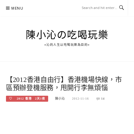
Skip
MENU
to
content
陳小沁の吃喝玩樂
○沁的人生以吃喝玩樂為目的○
【2012香港自由行】香港機場快線，市
區預辦登機服務，甩開行李無煩惱
♡ 2012 香港 2天1夜
陳小沁
2012-11-16
14