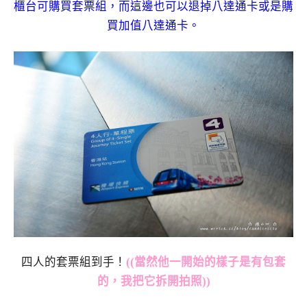
櫃台可購買套票組，而這邊也可以退掉八達通卡或是購
買加值八達通卡。
四人的套票組到手！
((當然他一開始的樣子是有包套
的，我把它拆開拍照))