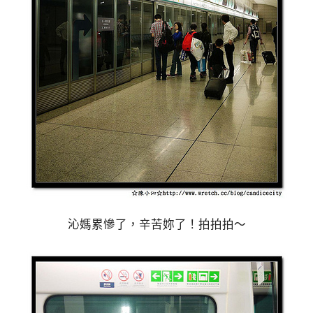
沁媽累慘了，辛苦妳了！拍拍拍～