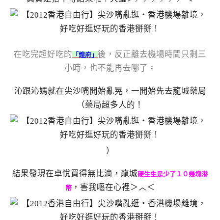
在吃完超好吃的
後，反正離去機場時間只剩三
「煌府」
小時，也不能再去哪了。
沁跟沁媽就在尖沙嘴開始亂晃，一開始先去龍城藥局
（藥局超多人的！
）
結果發現在卓悅買得無比滴，龍城
硬生生是少了１０幾塊港
，害我嘔在心裡＞︿＜
幣