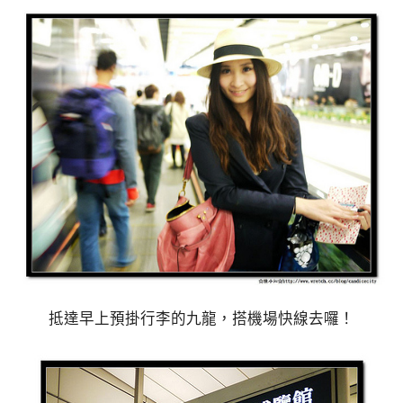
抵達早上預掛行李的九龍，搭機場快線去囉！