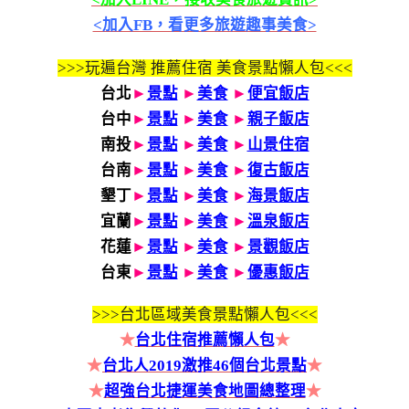
<加入FB，看更多旅遊趣事美食>
>>>玩遍台灣 推薦住宿 美食景點懶人包<<<
台北
►
景點
►
美食
►
便宜飯店
台中
►
景點
►
美食
►
親子飯店
南投
►
景點
►
美食
►
山景住宿
台南
►
景點
►
美食
►
復古飯店
墾丁
►
景點
►
美食
►
海景飯店
宜蘭
►
景點
►
美食
►
溫泉飯店
花蓮
►
景點
►
美食
►
景觀飯店
台東
►
景點
►
美食
►
優惠飯店
>>>
台北區域美食景點懶人包<<<
★
台北住宿推薦懶人包
★
★
台北人2019激推46個台北景點
★
★
超強台北捷運美食地圖總整理
★