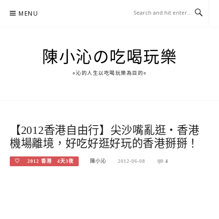
Skip
MENU
to
content
陳小沁の吃喝玩樂
○沁的人生以吃喝玩樂為目的○
【2012香港自由行】尖沙嘴亂逛‧香港
機場離境，好吃好逛好玩的香港掰掰！
♡ 2012 香港 4天3夜
陳小沁
2012-06-08
4