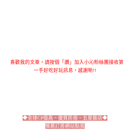
喜歡我的文章，請按個「讚」加入小沁粉絲團接收第
一手好吃好玩訊息，感謝喲!!
◆全球CP值高、優質民宿、五星飯店◆
推薦訂房網站點我