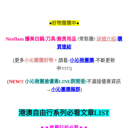
●好物團購中●
Neoflam 爆美白鍋/刀具/廚房用品
!常態團!
詳細介紹
/
購
買連結
(更多
小沁團購好物
，請看-
小沁揪團購
-不斷更新
中!!!!!)
(
NEW!!
小沁揪團搶優惠LINE群開張!
不漏接優惠資訊
→
小沁團購賴群
)
港澳自由行系列必看文章LIST
▼▼推薦行前必看▼▼