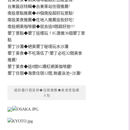
台東飯店特輯◆台東車站住宿推薦!
南投景點推薦◆49個南投超好玩景點!
南投美食推薦◆在地人推薦這些好吃!
南投網美咖啡廳◆就去這8間超好拍!!!
墾丁景點◆墾丁這樣玩！IG激推36個墾丁景
點
墾丁沙灘◆絕美墾丁秘境玩水沙灘
墾丁美食◆不吃落伍了!墾丁必吃32間美食
推薦!
墾丁美食◆這8間IG爆紅網美咖啡廳!
墾丁住宿◆海景住宿12間,無邊泳池+沙灘!
超詳盡行程安排◆住宿推薦◆美食景點懶
人包