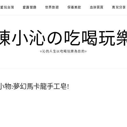
愛玩台灣
愛露營趣
世界旅遊
保養美妝
血拚買買
育兒分享
陳小沁の吃喝玩
○沁的人生以吃喝玩樂為目的○
小物:夢幻馬卡龍手工皂!