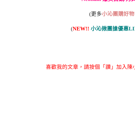
(更多
小沁團購好物
(
NEW!!
小沁揪團搶優惠LI
喜歡我的文章，請按個「讚」加入陳小