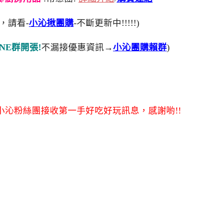
，請看-
小沁揪團購
-不斷更新中!!!!!)
NE群開張!
不漏接優惠資訊→
小沁團購賴群
)
沁粉絲團接收第一手好吃好玩訊息，感謝喲!!