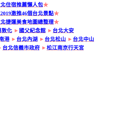
台北住宿推薦懶人包
★
2019激推46個台北景點
★
台北捷運美食地圖總整理
★
興敦化
►
國父紀念館
►
台北大安
南港
►
台北內湖
►
台北松山
►
台北中山
►
台北信義市政府
►
松江南京行天宮