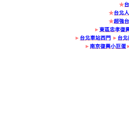
★
★
台北人
★
超強
►
東區忠孝復
►
台北車站西門
►
台北
►
南京復興小巨蛋