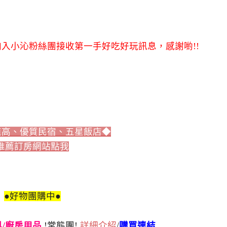
入小沁粉絲團接收第一手好吃好玩訊息，感謝喲!!
值高、優質民宿、五星飯店◆
推薦訂房網站點我
●好物團購中●
刀具/廚房用品
!常態團!
詳細介紹
/
購買連結