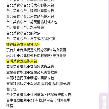
台北美食◇台北義大利麵懶人包
台北美食◇台北碳烤吐司懶人包
台北美食◇台北港式飲茶懶人包
台北美食◇台北舒芙蕾鬆餅懶人包
台北美食◇台北親子餐廳
台北美食◇台北麻辣鍋
台北美食◇台北早午餐/BRUNCH
捷運線美食景點懶人包
玩台北◆台北捷運文湖線景點+美食餐廳
玩台北◆台北捷運板南線景點+美食餐廳
台灣美食景點懶人包
宜蘭美食景點◆宜蘭攻略靠本篇
宜蘭美食整理◆宜蘭必吃美食推薦
宜蘭特色民宿◆精選50間懶人包
宜蘭精選飯店◆溫泉泡湯,無邊泳池,親子,度
假必住
台中美食景點◆住宿推薦，吃喝玩樂懶人包
台中住宿推薦◆2千有找,逢甲夜市附停車場
住宿