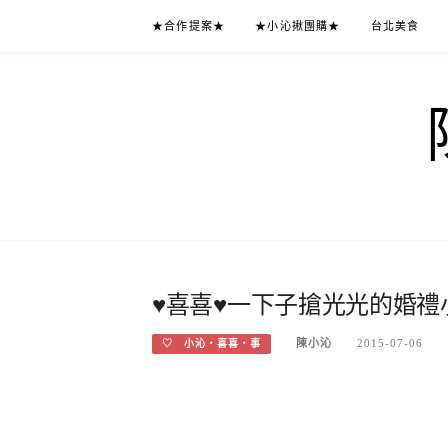
Skip
★合作提案★
★小沁揪團購★
台北美食
to
content
♥喜喜♥一下子搶光光的婚禮
陳小沁
2015-07-06
♡ 小沁‧喜喜‧事