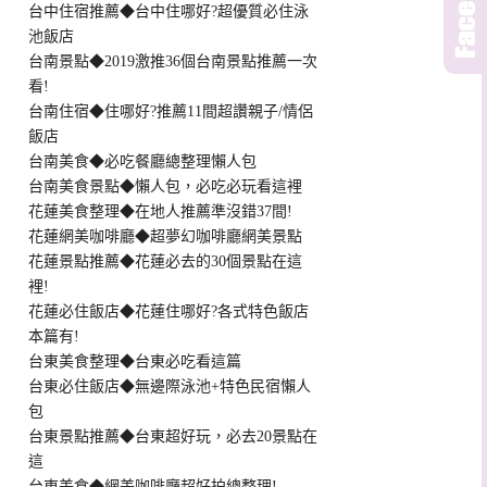
台中住宿推薦◆台中住哪好?超優質必住泳
池飯店
台南景點◆2019激推36個台南景點推薦一次
看!
台南住宿◆住哪好?推薦11間超讚親子/情侶
飯店
台南美食◆必吃餐廳總整理懶人包
台南美食景點◆懶人包，必吃必玩看這裡
花蓮美食整理◆在地人推薦準沒錯37間!
花蓮網美咖啡廳◆超夢幻咖啡廳網美景點
花蓮景點推薦◆花蓮必去的30個景點在這
裡!
花蓮必住飯店◆花蓮住哪好?各式特色飯店
本篇有!
台東美食整理◆台東必吃看這篇
台東必住飯店◆無邊際泳池+特色民宿懶人
包
台東景點推薦◆台東超好玩，必去20景點在
這
台東美食◆網美咖啡廳超好拍總整理!