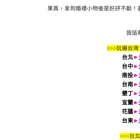
果真，拿到婚禮小物後是好評不斷！
我這
>>>玩遍台灣
台北
►
台中
►
南投
►
台南
►
墾丁
►
宜蘭
►
花蓮
►
台東
►
>>>
台北