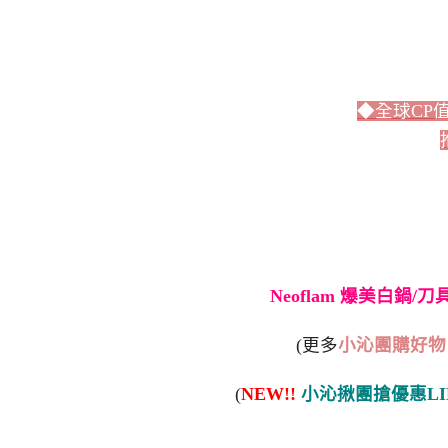
◆全球CP
Neoflam 爆美白鍋/
(更多
小沁團購好物
(
NEW!!
小沁揪團搶優惠LI