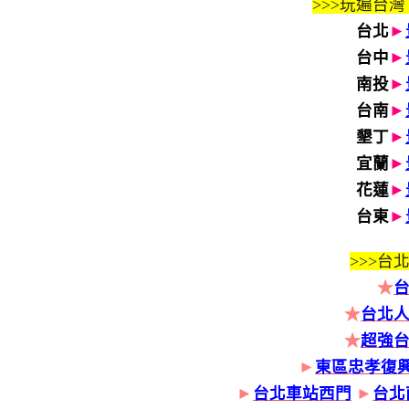
>>>玩遍台灣
台北
►
台中
►
南投
►
台南
►
墾丁
►
宜蘭
►
花蓮
►
台東
►
>>>
台北
★
★
台北人
★
超強
►
東區忠孝復
►
台北車站西門
►
台北