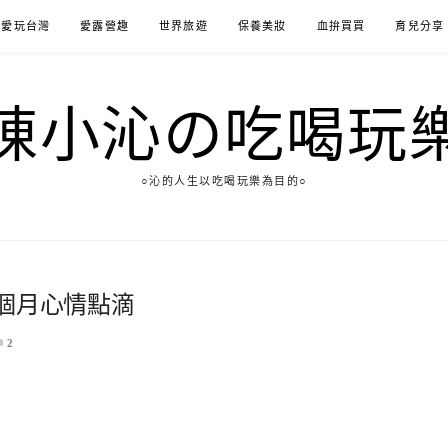
愛玩台灣
愛露營趣
世界旅遊
保養美妝
血拚買買
育兒分享
陳小沁の吃喝玩
○沁的人生以吃喝玩樂為目的○
個月心情點滴
2