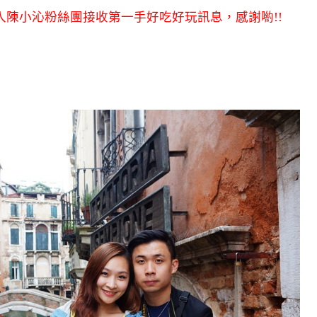
陳小沁粉絲團接收第一手好吃好玩訊息，感謝喲!!