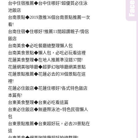
台中住宿推薦◆台中住哪好?超優質必住泳
池飯店
台南景點◆2019激推36個台南景點推薦一次
看!
台南住宿◆住哪好?推薦11間超讚親子/情侶
飯店
台南美食◆必吃餐廳總整理懶人包
台南美食景點◆懶人包，必吃必玩看這裡
花蓮美食整理◆在地人推薦準沒錯37間!
花蓮網美咖啡廳◆超夢幻咖啡廳網美景點
花蓮景點推薦◆花蓮必去的30個景點在這
裡!
花蓮必住飯店◆花蓮住哪好?各式特色飯店
本篇有!
台東美食整理◆台東必吃看這篇
台東必住飯店◆無邊際泳池+特色民宿懶人
包
台東景點推薦◆台東超好玩，必去20景點在
這
台東美食◆網美咖啡廳超好拍總整理!