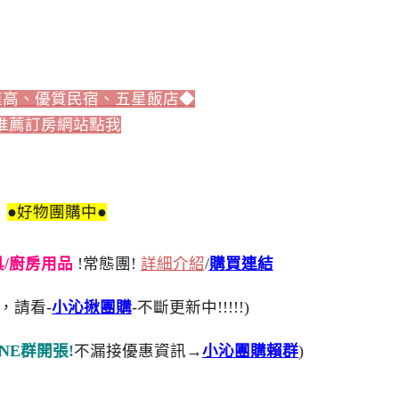
值高、優質民宿、五星飯店◆
推薦訂房網站點我
●好物團購中●
刀具/廚房用品
!常態團!
詳細介紹
/
購買連結
，請看-
小沁揪團購
-不斷更新中!!!!!)
NE群開張!
不漏接優惠資訊→
小沁團購賴群
)