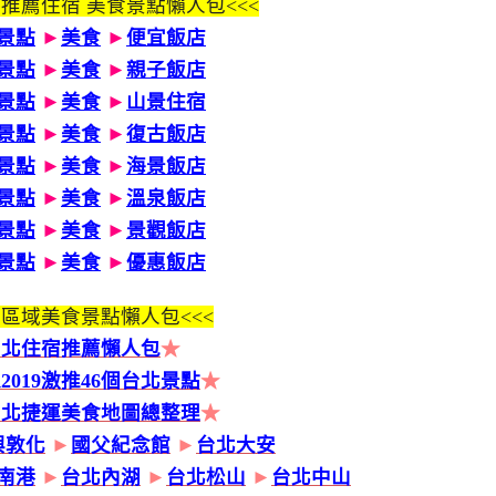
 推薦住宿 美食景點懶人包<<<
景點
►
美食
►
便宜飯店
景點
►
美食
►
親子飯店
景點
►
美食
►
山景住宿
景點
►
美食
►
復古飯店
景點
►
美食
►
海景飯店
景點
►
美食
►
溫泉飯店
景點
►
美食
►
景觀飯店
景點
►
美食
►
優惠飯店
區域美食景點懶人包<<<
台北住宿推薦懶人包
★
2019激推46個台北景點
★
台北捷運美食地圖總整理
★
興敦化
►
國父紀念館
►
台北大安
南港
►
台北內湖
►
台北松山
►
台北中山