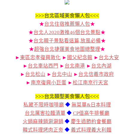
>>>
台北區域美食懶人包<<<
★
台北住宿推薦懶人包
★
★
台北人2020激推46個台北景點
★
★
台北親子景點看這篇,放風必備
★
★
超強台北捷運美食地圖總整理
★
►
東區忠孝復興敦化
►
國父紀念館
►
台北大安
►
台北車站西門
►
台北南港
►
台北內湖
►
台北松山
►
台北中山
►
台北信義市政府
►
南京復興小巨蛋
►
松江南京行天宮
>>>
台北類型美食懶人包<<<
私藏不限時咖啡廳
◆
無菜單&日本料理
台北厲害拉麵清單
◆
CP值高牛排餐廳
火鍋麻辣鍋涮涮鍋
◆
慶生過節約會餐廳
韓式料理烤肉正夯
◆
義式料理義大利麵