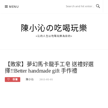
Skip
MENU
to
content
陳小沁の吃喝玩樂
○沁的人生以吃喝玩樂為目的○
【敗家】夢幻馬卡龍手工皂 送禮好選
擇!!Better handmade gift 手作禮
♡ 保養
陳小沁
2015-05-05