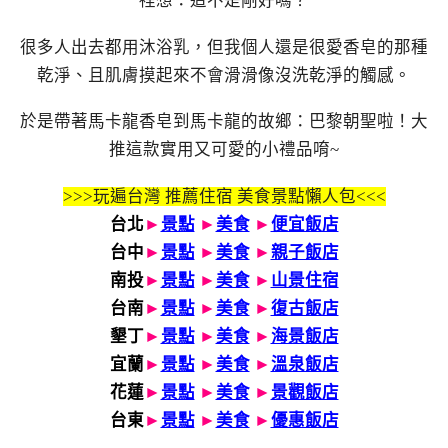
裡想：這不是剛好嗎？
很多人出去都用沐浴乳，但我個人還是很愛香皂的那種
乾淨、且肌膚摸起來不會滑滑像沒洗乾淨的觸感。
於是帶著馬卡龍香皂到馬卡龍的故鄉：巴黎朝聖啦！大
推這款實用又可愛的小禮品唷~
>>>玩遍台灣 推薦住宿 美食景點懶人包<<<
台北
►
景點
►
美食
►
便宜飯店
台中
►
景點
►
美食
►
親子飯店
南投
►
景點
►
美食
►
山景住宿
台南
►
景點
►
美食
►
復古飯店
墾丁
►
景點
►
美食
►
海景飯店
宜蘭
►
景點
►
美食
►
溫泉飯店
花蓮
►
景點
►
美食
►
景觀飯店
台東
►
景點
►
美食
►
優惠飯店