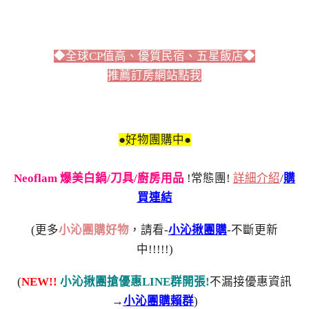
◆全球CP值高、優質民宿、五星飯店◆
推薦訂房網站點我
●好物團購中●
Neoflam 爆美白鍋/刀具/廚房用品
!常態團!
詳細介紹
/
購
買連結
(更多
小沁團購好物
，請看-
小沁揪團購
-不斷更新
中!!!!!)
(
NEW!!
小沁揪團搶優惠LINE群開張!
不漏接優惠資訊
→
小沁團購賴群
)