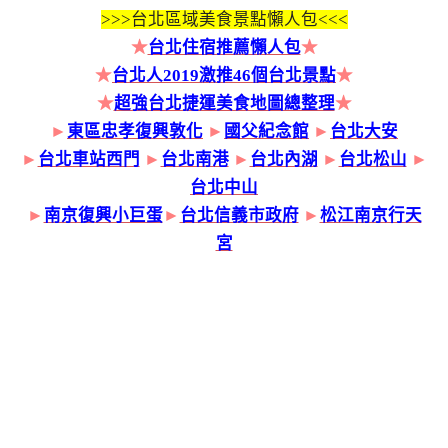
>>>
台北區域美食景點懶人包<<<
★
台北住宿推薦懶人包
★
★
台北人2019激推46個台北景點
★
★
超強台北捷運美食地圖總整理
★
►
東區忠孝復興敦化
►
國父紀念館
►
台北大安
►
台北車站西門
►
台北南港
►
台北內湖
►
台北松山
►
台北中山
►
南京復興小巨蛋
►
台北信義市政府
►
松江南京行天
宮