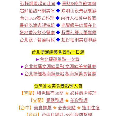
碳烤爆漿起司吐司
◆
單點&吃到飽燒肉
超好拍熱門網美冰
◆
陽明山夜景觀餐廳
台北TOP泰式料理
◆
內行人推薦中餐廳
最好吃滷肉飯特輯
◆
老饕級牛肉麵在此
道地香港飲茶餐廳
◆
超夢幻舒芙蕾鬆餅
台北親子餐廳特輯
◆
超好拍網美咖啡廳
台北捷運線美食景點一日遊
►
台北捷運景點一次看
►
台北捷運文湖線景點 文湖線美食餐廳
►
台北捷運板南線景點 板南線美食餐廳
台灣各地美食景點懶人包
【宜蘭】
特色民宿50間
★
必住飯店整理
【宜蘭】
景點整理
★
美食整理
【台中】
美食推薦
★
必去景點
★
逢甲住宿
【台中】
台中住哪好?必住飯店整理