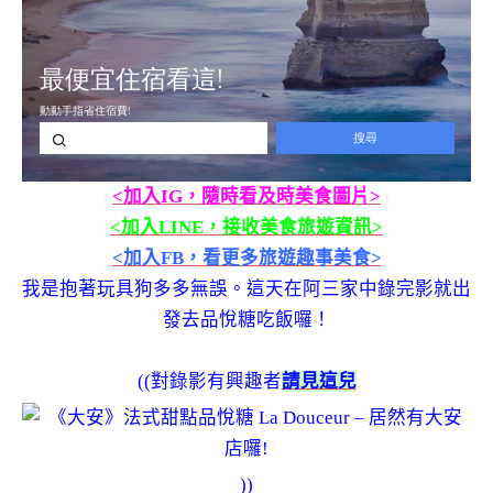
<加入IG，隨時看及時美食圖片>
<加入LINE，接收美食旅遊資訊>
<加入FB，看更多旅遊趣事美食>
我是抱著玩具狗多多無誤。這天在阿三家中錄完影就出
發去品悅糖吃飯囉！
((對錄影有興趣者
請見這兒
))