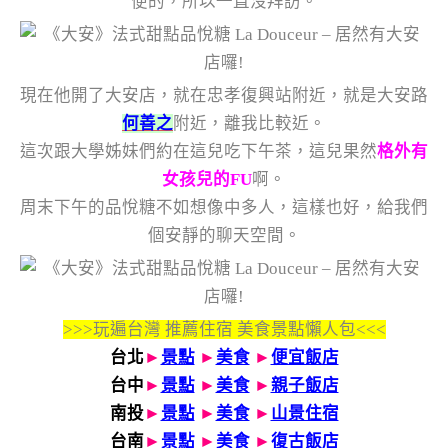
便的，所以一直沒拜訪。
現在他開了大安店，就在忠孝復興站附近，就是大安路
何善之
附近，離我比較近。
這次跟大學姊妹們約在這兒吃下午茶，這兒果然
格外有
女孩兒的FU
啊。
周末下午的品悅糖不如想像中多人，這樣也好，給我們
個安靜的聊天空間。
>>>玩遍台灣 推薦住宿 美食景點懶人包<<<
台北
►
景點
►
美食
►
便宜飯店
台中
►
景點
►
美食
►
親子飯店
南投
►
景點
►
美食
►
山景住宿
台南
►
景點
►
美食
►
復古飯店