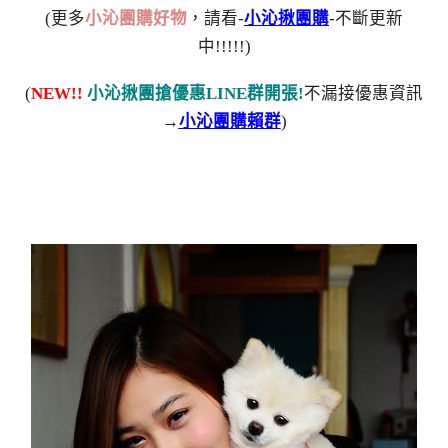
(更多
小沁團購好物
，請看-
小沁揪團購
-不斷更新
中!!!!!)
(
NEW!!
小沁揪團搶優惠LINE群開張!
不漏接優惠資訊
→
小沁團購賴群
)