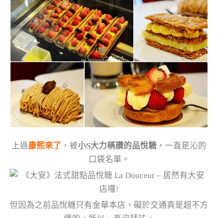
上過
康熙來了
，被
小S大力稱讚的品悅糖
，一直是沁的
口袋名單。
但因為之前品悅糖只有金華本店，礙於交通真是超不方