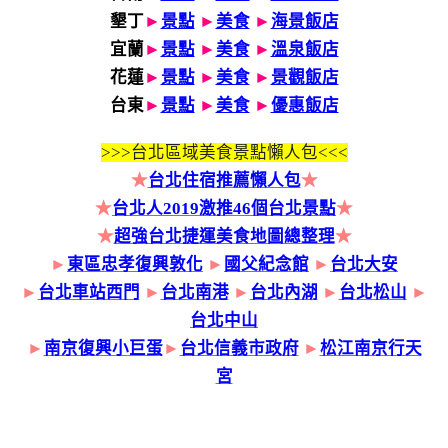
墾丁
►
景點
►
美食
►
海景飯店
宜蘭
►
景點
►
美食
►
溫泉飯店
花蓮
►
景點
►
美食
►
景觀飯店
台東
►
景點
►
美食
►
優惠飯店
>>>
台北區域美食景點懶人包<<<
★
台北住宿推薦懶人包
★
★
台北人2019激推46個台北景點
★
★
超強台北捷運美食地圖總整理
★
►
東區忠孝復興敦化
►
國父紀念館
►
台北大安
►
台北車站西門
►
台北南港
►
台北內湖
►
台北松山
►
台北中山
►
南京復興小巨蛋
►
台北信義市政府
►
松江南京行天
宮