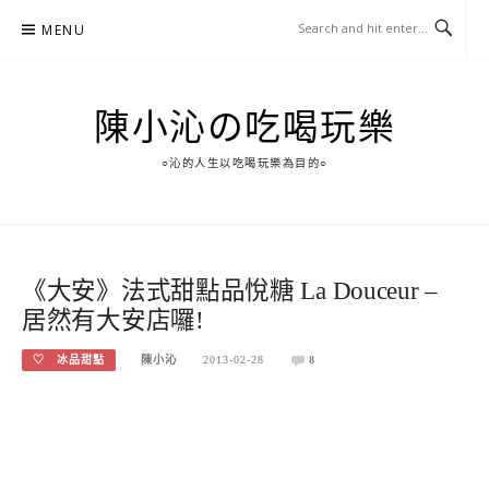
Skip
MENU
to
content
陳小沁の吃喝玩樂
○沁的人生以吃喝玩樂為目的○
《大安》法式甜點品悅糖 La Douceur –
居然有大安店囉!
♡ 冰品甜點
陳小沁
2013-02-28
8