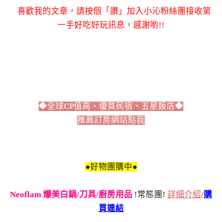
喜歡我的文章，請按個「讚」加入小沁粉絲團接收第
一手好吃好玩訊息，感謝喲!!
◆全球CP值高、優質民宿、五星飯店◆
推薦訂房網站點我
●好物團購中●
Neoflam 爆美白鍋/刀具/廚房用品
!常態團!
詳細介紹
/
購
買連結