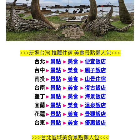
>>>玩遍台灣 推薦住宿 美食景點懶人包<<<
台北
►
景點
►
美食
►
便宜飯店
台中
►
景點
►
美食
►
親子飯店
南投
►
景點
►
美食
►
山景住宿
台南
►
景點
►
美食
►
復古飯店
墾丁
►
景點
►
美食
►
海景飯店
宜蘭
►
景點
►
美食
►
溫泉飯店
花蓮
►
景點
►
美食
►
景觀飯店
台東
►
景點
►
美食
►
優惠飯店
>>>
台北區域美食景點懶人包<<<