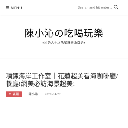
Skip
MENU
to
content
陳小沁の吃喝玩樂
○沁的人生以吃喝玩樂為目的○
項鍊海岸工作室｜花蓮超美看海咖啡廳/
餐廳!網美必訪海景超美!
＊ 花蓮
陳小沁
2020-04-22