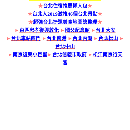
★
台北住宿推薦懶人包
★
★
台北人2019激推46個台北景點
★
★
超強台北捷運美食地圖總整理
★
►
東區忠孝復興敦化
►
國父紀念館
►
台北大安
►
台北車站西門
►
台北南港
►
台北內湖
►
台北松山
►
台北中山
►
南京復興小巨蛋
►
台北信義市政府
►
松江南京行天
宮