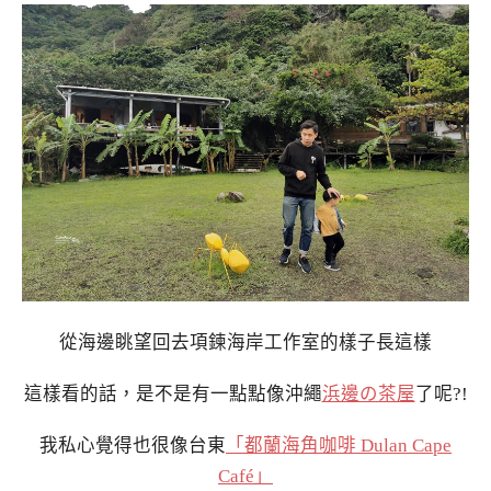
從海邊眺望回去項鍊海岸工作室的樣子長這樣
這樣看的話，是不是有一點點像沖繩
浜邊の茶屋
了呢?!
我私心覺得也很像台東
「都蘭海角咖啡 Dulan Cape
Café」