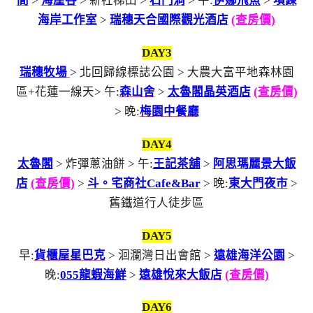
間
>
海崖谷
> 新社梯田 >
石門洞
> 午:
伊娜飛魚
>
項鍊
海岸工作室
>
瑞穗天合國際觀光酒店
(查房價)
DAY3
瑞穗牧場
> 北回歸線標誌公園 > 大農大富平地森林園
區+花蓮一線天> 午:
森山舍
>
太魯閣晶英酒店
(查房價)
> 晚:
梅園中餐廳
DAY4
太魯閣
> 炸彈蔥油餅 > 午:
王記茶舖
>
阿思瑪麗景大飯
店
(查房價)
>
斗。宅商社Cafe&Bar
> 晚:
東大門夜市
>
舊鐵道行人徒步區
DAY5
早:
貨櫃屋星巴克
> 洄瀾灣日出會館 >
遠雄海洋公園
>
晚:
055龍蝦海鮮
>
遠雄悅來大飯店
(查房價)
DAY6