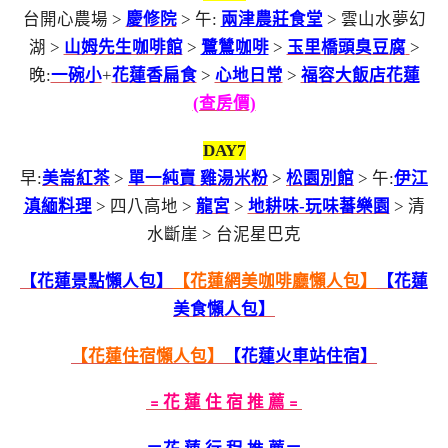
台開心農場 >
慶修院
> 午:
兩津農莊食堂
> 雲山水夢幻
湖 >
山姆先生咖啡館
>
鷺鷥咖啡
>
玉里橋頭臭豆腐
>
晚:
一碗小
+
花蓮香扁食
>
心地日常
>
福容大飯店花蓮
(查房價)
DAY7
早:
美崙紅茶
>
單一純賣 雞湯米粉
>
松園別館
> 午:
伊江
滇緬料理
> 四八高地 >
龍宮
>
地耕味-玩味蕃樂園
> 清
水斷崖 > 台泥星巴克
【花蓮景點懶人包】
【花蓮網美咖啡廳懶人包】
【花蓮
美食懶人包】
【花蓮住宿懶人包】
【花蓮火車站住宿】
﹦花 蓮 住 宿 推 薦﹦