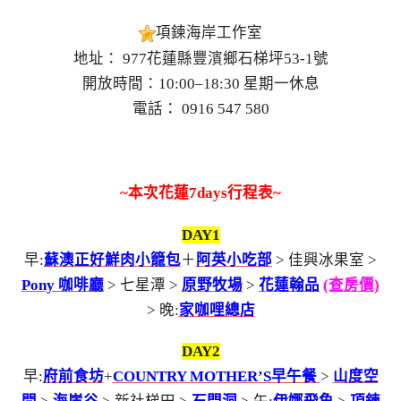
項鍊海岸工作室
地址： 977花蓮縣豐濱鄉石梯坪53-1號
開放時間：10:00–18:30 星期一休息
電話： 0916 547 580
~本次
花
蓮
7days行程表~
DAY1
早:
蘇澳正好鮮肉小籠包
＋
阿英小吃部
> 佳興冰果室 >
Pony 咖啡廳
> 七星潭 >
原野牧場
>
花蓮翰品
(查房價)
> 晚:
家咖哩總店
DAY2
早:
府前食坊
+
COUNTRY MOTHER’S早午餐
>
山度空