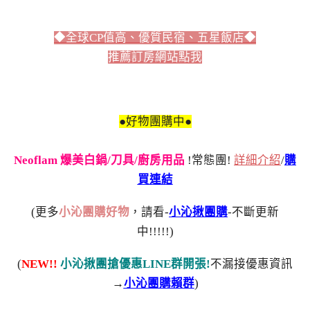
◆全球CP值高、優質民宿、五星飯店◆
推薦訂房網站點我
●好物團購中●
Neoflam 爆美白鍋/刀具/廚房用品
!常態團!
詳細介紹
/
購
買連結
(更多
小沁團購好物
，請看-
小沁揪團購
-不斷更新
中!!!!!)
(
NEW!!
小沁揪團搶優惠LINE群開張!
不漏接優惠資訊
→
小沁團購賴群
)