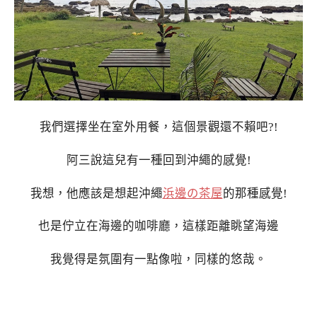
我們選擇坐在室外用餐，這個景觀還不賴吧?!
阿三說這兒有一種回到沖繩的感覺!
我想，他應該是想起沖繩
浜邊の茶屋
的那種感覺!
也是佇立在海邊的咖啡廳，這樣距離眺望海邊
我覺得是氛圍有一點像啦，同樣的悠哉。