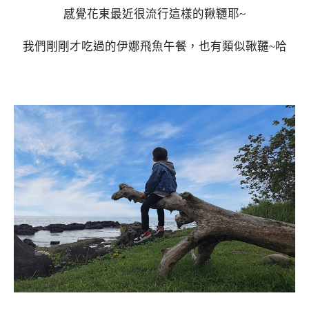
感覺花東最近很流行這樣的鞦韆耶~
我們剛剛才吃過的伊娜飛魚午餐，也有類似鞦韆~哈