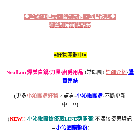
◆全球CP值高、優質民宿、五星飯店◆
推薦訂房網站點我
●好物團購中●
Neoflam 爆美白鍋/刀具/廚房用品
!常態團!
詳細介紹
/
購
買連結
(更多
小沁團購好物
，請看-
小沁揪團購
-不斷更新
中!!!!!)
(
NEW!!
小沁揪團搶優惠LINE群開張!
不漏接優惠資訊
→
小沁團購賴群
)