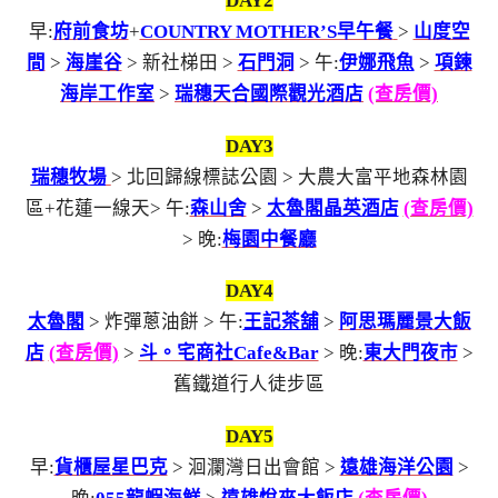
DAY2
早:
府前食坊
+
COUNTRY MOTHER’S早午餐
>
山度空
間
>
海崖谷
> 新社梯田 >
石門洞
> 午:
伊娜飛魚
>
項鍊
海岸工作室
>
瑞穗天合國際觀光酒店
(查房價)
DAY3
瑞穗牧場
> 北回歸線標誌公園 > 大農大富平地森林園
區+花蓮一線天> 午:
森山舍
>
太魯閣晶英酒店
(查房價)
> 晚:
梅園中餐廳
DAY4
太魯閣
> 炸彈蔥油餅 > 午:
王記茶舖
>
阿思瑪麗景大飯
店
(查房價)
>
斗。宅商社Cafe&Bar
> 晚:
東大門夜市
>
舊鐵道行人徒步區
DAY5
早:
貨櫃屋星巴克
> 洄瀾灣日出會館 >
遠雄海洋公園
>