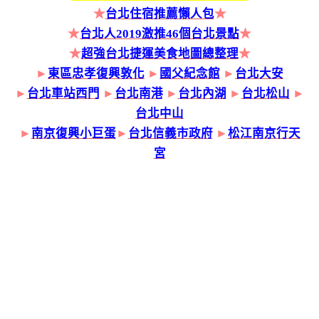
★
台北住宿推薦懶人包
★
★
台北人2019激推46個台北景點
★
★
超強台北捷運美食地圖總整理
★
►
東區忠孝復興敦化
►
國父紀念館
►
台北大安
►
台北車站西門
►
台北南港
►
台北內湖
►
台北松山
►
台北中山
►
南京復興小巨蛋
►
台北信義市政府
►
松江南京行天
宮