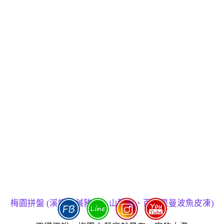
梅園拼盤 (溪蝦、鹹豬肉、山豬皮、百香果曼波魚皮凍)