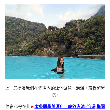
上一篇提及我們在酒店內的泳池游泳、泡湯，玩得超累
的!
住宿心得在此
►
太魯閣晶英酒店｜峽谷泳池+泡湯,梅園