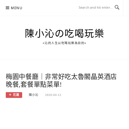
Skip
MENU
to
content
陳小沁の吃喝玩樂
○沁的人生以吃喝玩樂為目的○
梅園中餐廳｜非常好吃太魯閣晶英酒店
晚餐,套餐單點菜單!
＊ 花蓮
陳小沁
2020-04-12