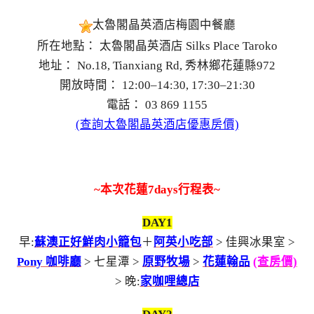
太魯閣晶英酒店梅園中餐廳
所在地點： 太魯閣晶英酒店 Silks Place Taroko
地址： No.18, Tianxiang Rd, 秀林鄉花蓮縣972
開放時間： 12:00–14:30, 17:30–21:30
電話： 03 869 1155
(查詢太魯閣晶英酒店優惠房價)
~本次
花
蓮
7days行程表~
DAY1
早:
蘇澳正好鮮肉小籠包
＋
阿英小吃部
> 佳興冰果室 >
Pony 咖啡廳
> 七星潭 >
原野牧場
>
花蓮翰品
(查房價)
> 晚:
家咖哩總店