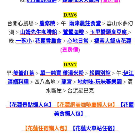
晚:
055龍蝦海鮮
>
遠雄悅來大飯店
(查房價)
DAY6
台開心農場 >
慶修院
> 午:
兩津農莊食堂
> 雲山水夢幻
湖 >
山姆先生咖啡館
>
鷺鷥咖啡
>
玉里橋頭臭豆腐
>
晚:
一碗小
+
花蓮香扁食
>
心地日常
>
福容大飯店花蓮
(查房價)
DAY7
早:
美崙紅茶
>
單一純賣 雞湯米粉
>
松園別館
> 午:
伊江
滇緬料理
> 四八高地 >
龍宮
>
地耕味-玩味蕃樂園
> 清
水斷崖 > 台泥星巴克
【花蓮景點懶人包】
【花蓮網美咖啡廳懶人包】
【花蓮
美食懶人包】
【花蓮住宿懶人包】
【花蓮火車站住宿】