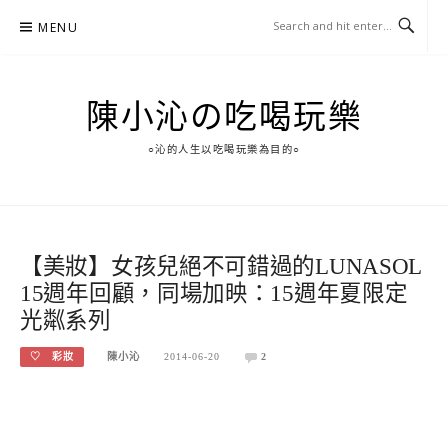
Skip
MENU
to
content
陳小沁の吃喝玩樂
○沁的人生以吃喝玩樂為目的○
【美妝】女孩兒絕不可錯過的LUNASOL
15週年回顧，同場加映：15週年夏限定
光粼系列
♡ 彩妝
陳小沁
2014-06-20
2