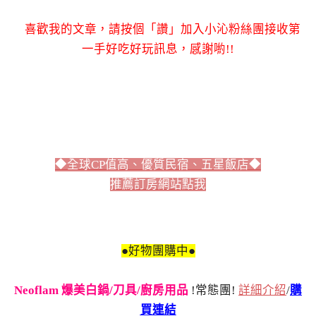
喜歡我的文章，請按個「讚」加入小沁粉絲團接收第
一手好吃好玩訊息，感謝喲!!
◆全球CP值高、優質民宿、五星飯店◆
推薦訂房網站點我
●好物團購中●
Neoflam 爆美白鍋/刀具/廚房用品
!常態團!
詳細介紹
/
購
買連結