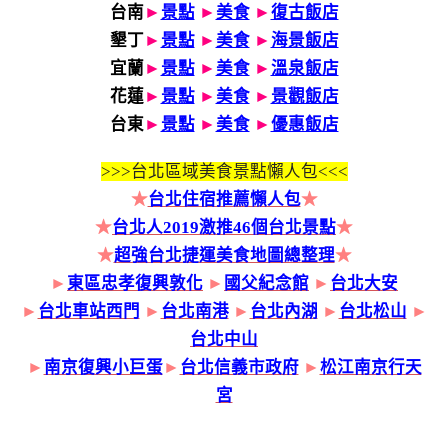
台南
►
景點
►
美食
►
復古飯店
墾丁
►
景點
►
美食
►
海景飯店
宜蘭
►
景點
►
美食
►
溫泉飯店
花蓮
►
景點
►
美食
►
景觀飯店
台東
►
景點
►
美食
►
優惠飯店
>>>
台北區域美食景點懶人包<<<
★
台北住宿推薦懶人包
★
★
台北人2019激推46個台北景點
★
★
超強台北捷運美食地圖總整理
★
►
東區忠孝復興敦化
►
國父紀念館
►
台北大安
►
台北車站西門
►
台北南港
►
台北內湖
►
台北松山
►
台北中山
►
南京復興小巨蛋
►
台北信義市政府
►
松江南京行天
宮