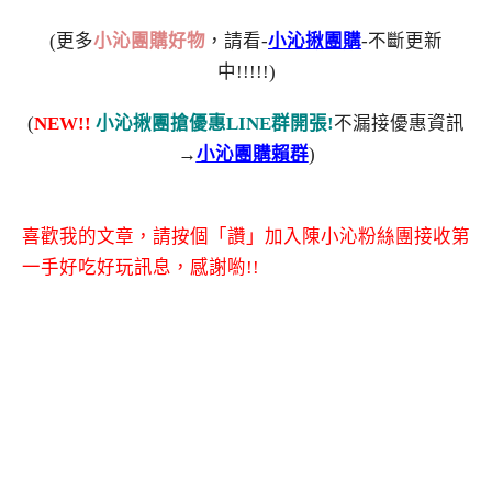
(更多
小沁團購好物
，請看-
小沁揪團購
-不斷更新
中!!!!!)
(
NEW!!
小沁揪團搶優惠LINE群開張!
不漏接優惠資訊
→
小沁團購賴群
)
喜歡我的文章，請按個「讚」加入陳小沁粉絲團接收第
一手好吃好玩訊息，感謝喲!!