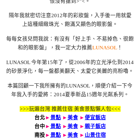
恨沒有搶到>”<。
隔年我就密切注意2012年的彩妝盤，入手後一用就愛
上這種細緻珠光、飽滿又顯色的眼影盤。
每每女孩兒問我說：有沒有「好上手、不易掉色、很飽
和的眼影盤」，我一定大力推薦
LUNASOL
！
LUNASOL 今年第15年了，從2006年的立光淨化到2014
的砂景淨化，每一盤都美翻天、太愛它美麗的亮粉嚕。
本篇回顧一下我所擁有的LUNASOL，順便介紹一下今
年我入手的愛將：2014夏季新品15週年光粼系列。
>>>玩遍台灣 推薦住宿 美食景點懶人包<<<
台北
►
景點
►
美食
►
便宜飯店
台中
►
景點
►
美食
►
親子飯店
南投
►
景點
►
美食
►
山景住宿