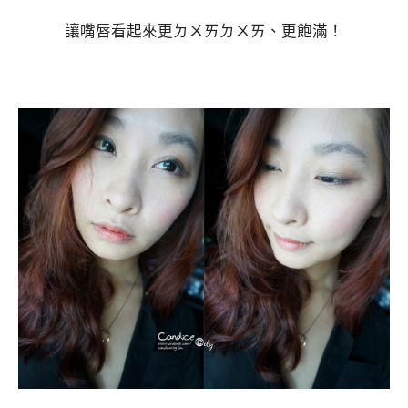
讓嘴唇看起來更ㄉㄨㄞㄉㄨㄞ、更飽滿！