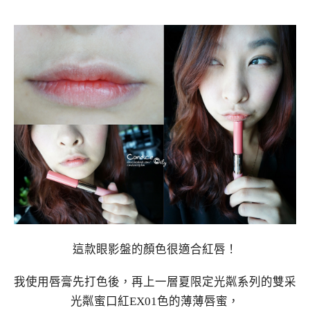
這款眼影盤的顏色很適合紅唇！
我使用唇膏先打色後，再上一層夏限定光粼系列的雙采
光粼蜜口紅EX01色的薄薄唇蜜，