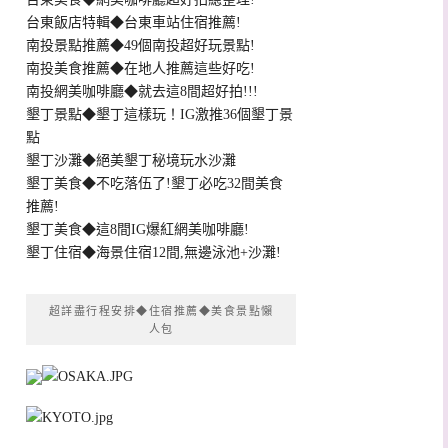
台東飯店特輯◆台東車站住宿推薦!
南投景點推薦◆49個南投超好玩景點!
南投美食推薦◆在地人推薦這些好吃!
南投網美咖啡廳◆就去這8間超好拍!!!
墾丁景點◆墾丁這樣玩！IG激推36個墾丁景
點
墾丁沙灘◆絕美墾丁秘境玩水沙灘
墾丁美食◆不吃落伍了!墾丁必吃32間美食
推薦!
墾丁美食◆這8間IG爆紅網美咖啡廳!
墾丁住宿◆海景住宿12間,無邊泳池+沙灘!
超詳盡行程安排◆住宿推薦◆美食景點懶
人包