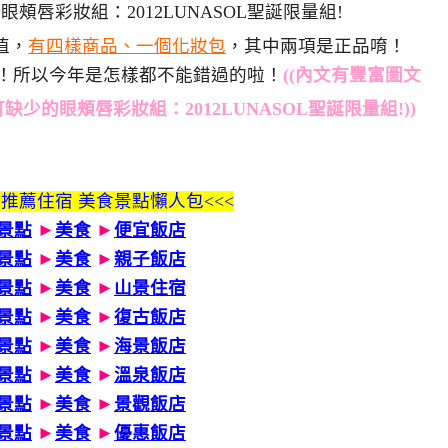
值，
有四樣商品、一個化妝包
，其中兩項是正品唷！
！所以今年是怎樣都不能錯過的啦！
((內文有豐富圖文
))
 推薦住宿 美食景點懶人包<<<
景點
►
美食
►
便宜飯店
景點
►
美食
►
親子飯店
景點
►
美食
►
山景住宿
景點
►
美食
►
復古飯店
景點
►
美食
►
海景飯店
景點
►
美食
►
溫泉飯店
景點
►
美食
►
景觀飯店
景點
►
美食
►
優惠飯店