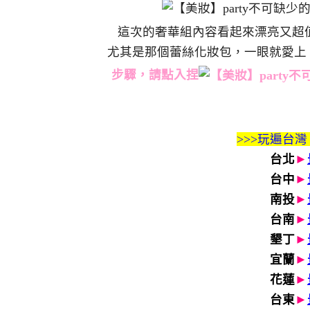
這次的奢華組內容看起來漂亮又超
尤其是那個蕾絲化妝包，一眼就愛上
步驟，請點入捏
>>>玩遍台灣
台北
►
台中
►
南投
►
台南
►
墾丁
►
宜蘭
►
花蓮
►
台東
►