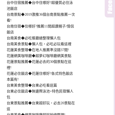
台中住宿推薦◆台中住哪好?超優質必住泳
池飯店
台南景點◆2019激推36個台南景點推薦一次
看!
台南住宿◆住哪好?推薦11間超讚親子/情侶
飯店
台南美食◆必吃餐廳總整理懶人包
台南美食景點◆懶人包，必吃必玩看這裡
花蓮美食整理◆在地人推薦準沒錯37間!
花蓮網美咖啡廳◆超夢幻咖啡廳網美景點
花蓮景點推薦◆花蓮必去的30個景點在這
裡!
花蓮必住飯店◆花蓮住哪好?各式特色飯店
本篇有!
台東美食整理◆台東必吃看這篇
台東必住飯店◆無邊際泳池+特色民宿懶人
包
台東景點推薦◆台東超好玩，必去20景點在
這
台東美食◆網美咖啡廳超好拍總整理!