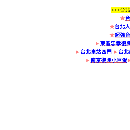
>>>
台北
★
★
台北人
★
超強
►
東區忠孝復
►
台北車站西門
►
台北
►
南京復興小巨蛋