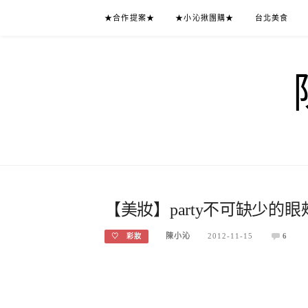
Skip
★合作提案★
★小沁揪團購★
台北美食
to
content
【美妝】party不可缺少的眼
陳小沁
2012-11-15
6
♡ 彩妝