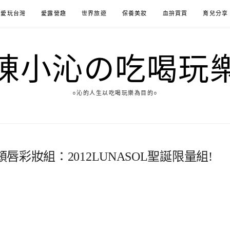
愛玩台灣
愛露營趣
世界旅遊
保養美妝
血拚買買
育兒分享
陳小沁の吃喝玩
○沁的人生以吃喝玩樂為目的○
頰唇彩妝組：2012LUNASOL聖誕限量組!