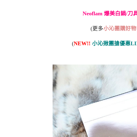
Neoflam 爆美白鍋/
(更多
小沁團購好物
(
NEW!!
小沁揪團搶優惠LI