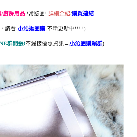
刀具/廚房用品
!常態團!
詳細介紹
/
購買連結
，請看-
小沁揪團購
-不斷更新中!!!!!)
NE群開張!
不漏接優惠資訊→
小沁團購賴群
)