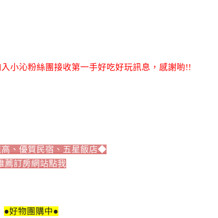
入小沁粉絲團接收第一手好吃好玩訊息，感謝喲!!
值高、優質民宿、五星飯店◆
推薦訂房網站點我
●好物團購中●