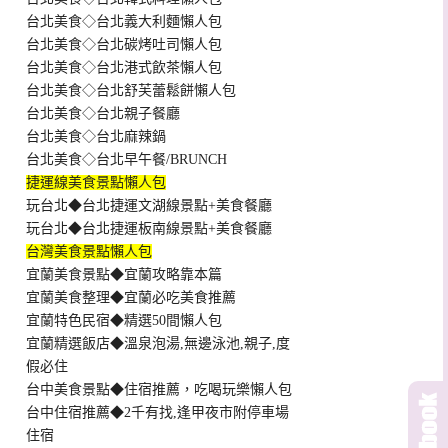
台北美食◇台北義大利麵懶人包
台北美食◇台北碳烤吐司懶人包
台北美食◇台北港式飲茶懶人包
台北美食◇台北舒芙蕾鬆餅懶人包
台北美食◇台北親子餐廳
台北美食◇台北麻辣鍋
台北美食◇台北早午餐/BRUNCH
捷運線美食景點懶人包
玩台北◆台北捷運文湖線景點+美食餐廳
玩台北◆台北捷運板南線景點+美食餐廳
台灣美食景點懶人包
宜蘭美食景點◆宜蘭攻略靠本篇
宜蘭美食整理◆宜蘭必吃美食推薦
宜蘭特色民宿◆精選50間懶人包
宜蘭精選飯店◆溫泉泡湯,無邊泳池,親子,度
假必住
台中美食景點◆住宿推薦，吃喝玩樂懶人包
台中住宿推薦◆2千有找,逢甲夜市附停車場
住宿