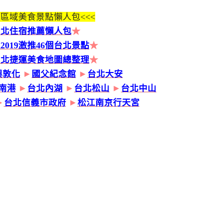
區域美食景點懶人包<<<
台北住宿推薦懶人包
★
2019激推46個台北景點
★
台北捷運美食地圖總整理
★
興敦化
►
國父紀念館
►
台北大安
南港
►
台北內湖
►
台北松山
►
台北中山
►
台北信義市政府
►
松江南京行天宮