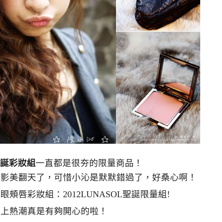
聖誕彩妝組
一直都是很夯的限量商品！
眼影美翻天了，可惜小沁是默默錯過了，好桑心啊！
趕上熱潮真是有夠開心的啦！