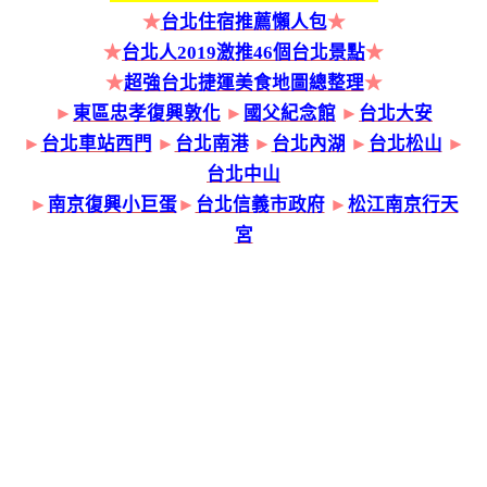
★
台北住宿推薦懶人包
★
★
台北人2019激推46個台北景點
★
★
超強台北捷運美食地圖總整理
★
►
東區忠孝復興敦化
►
國父紀念館
►
台北大安
►
台北車站西門
►
台北南港
►
台北內湖
►
台北松山
►
台北中山
►
南京復興小巨蛋
►
台北信義市政府
►
松江南京行天
宮