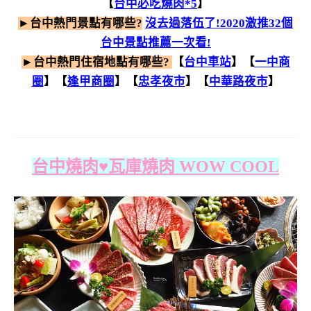
【
台中必吃燒肉*5
】
►台中熱門景點有哪些?
沒去過落伍了!2020激推32個
台中景點推薦一次看!
►
台中
熱門住宿地點有哪些?
【
台中車站
】【
一中商
圈
】【
逢甲商圈
】【
忠孝夜市
】【
中華路夜市
】
台中燒肉♥
瓦庫燒肉 WOW COOL