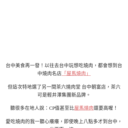
台中美食再一發！以往去台中玩想吃燒肉，都會想到台
中燒肉名店
「屋馬燒肉」
但這次特地選了另一間茶六燒肉堂 台中朝富店，茶六
可是輕井澤集團新品牌。
聽很多在地人說：CP值甚至比
屋馬燒肉
還要高喔！
愛吃燒肉的我一聽心癢癢，即使晚上八點多才到台中，