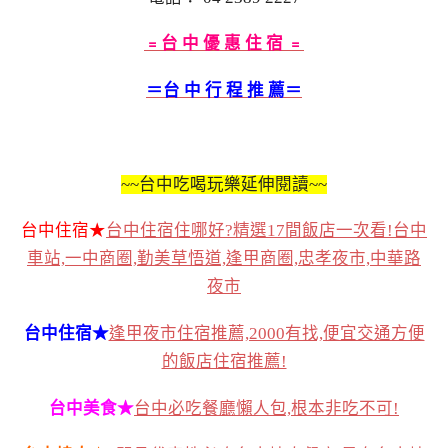
﹦台 中 優 惠 住 宿 ﹦
＝台 中
行 程 推 薦＝
~~台中吃喝玩樂延伸閱讀~~
台中住宿★
台中住宿住哪好?精選17間飯店一次看!台中
車站,一中商圈,勤美草悟道,逢甲商圈,忠孝夜市,中華路
夜市
台中住宿★
逢甲夜市住宿推薦,2000有找,便宜交通方便
的飯店住宿推薦!
台中美食★
台中必吃餐廳懶人包,根本非吃不可!