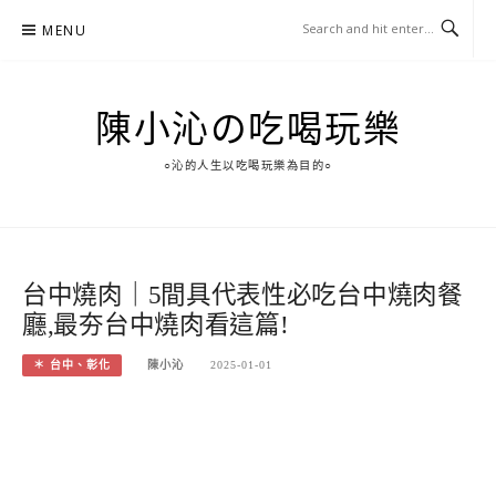
Skip
MENU
to
content
陳小沁の吃喝玩樂
○沁的人生以吃喝玩樂為目的○
台中燒肉｜5間具代表性必吃台中燒肉餐
廳,最夯台中燒肉看這篇!
＊ 台中、彰化
陳小沁
2025-01-01