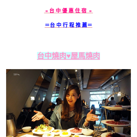
﹦台 中 優 惠 住 宿 ﹦
＝台 中
行 程 推 薦＝
台中燒肉♥屋馬燒肉