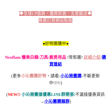
◆全球CP值高、優質民宿、五星飯店◆
推薦訂房網站點我
●好物團購中●
Neoflam 爆美白鍋/刀具/廚房用品
!常態團!
詳細介紹
/
購
買連結
(更多
小沁團購好物
，請看-
小沁揪團購
-不斷更新
中!!!!!)
(
NEW!!
小沁揪團搶優惠LINE群開張!
不漏接優惠資訊
→
小沁團購賴群
)