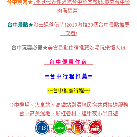
台中燒肉★
5間具代表性必吃台中燒肉餐廳,最夯台中燒
肉看這篇!
台中景點★
沒去過落伍了!2019激推30個台中景點推薦
一次看!
台中玩耍必備★
美食景點住宿推薦吃喝玩樂懶人包
﹦台 中 優 惠 住 宿 ﹦
＝台 中 行 程 推 薦＝
~~台中推薦行程~~
台中機場、火車站、高鐵站到清境民宿共乘接送服務
台中高美濕地、彩虹眷村、逢甲夜市半日遊
清境 － 日月潭 共乘接送服務
小歐洲莊園清境農場慢活之旅