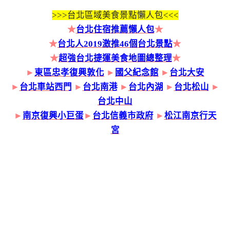
>>>
台北區域美食景點懶人包<<<
★
台北住宿推薦懶人包
★
★
台北人2019激推46個台北景點
★
★
超強台北捷運美食地圖總整理
★
►
東區忠孝復興敦化
►
國父紀念館
►
台北大安
►
台北車站西門
►
台北南港
►
台北內湖
►
台北松山
►
台北中山
►
南京復興小巨蛋
►
台北信義市政府
►
松江南京行天
宮