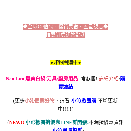
◆全球CP值高、優質民宿、五星飯店◆
推薦訂房網站點我
●好物團購中●
Neoflam 爆美白鍋/刀具/廚房用品
!常態團!
詳細介紹
/
購
買連結
(更多
小沁團購好物
，請看-
小沁揪團購
-不斷更新
中!!!!!)
(
NEW!!
小沁揪團搶優惠LINE群開張!
不漏接優惠資訊
→
小沁團購賴群
)