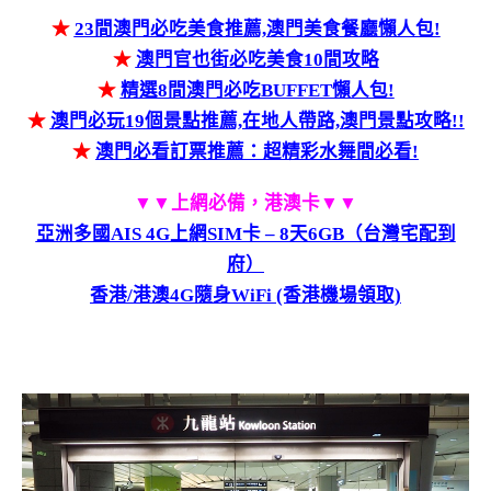
★
23間澳門必吃美食推薦,澳門美食餐廳懶人包!
★
澳門官也街必吃美食10間攻略
★
精選8間澳門必吃BUFFET懶人包!
★
澳門必玩19個景點推薦,在地人帶路,澳門景點攻略!!
★
澳門必看訂票推薦：超精彩水舞間必看!
▼▼上網必備，港澳卡▼▼
亞洲多國AIS 4G上網SIM卡 – 8天6GB（台灣宅配到
府）
香港/港澳4G隨身WiFi (香港機場領取)