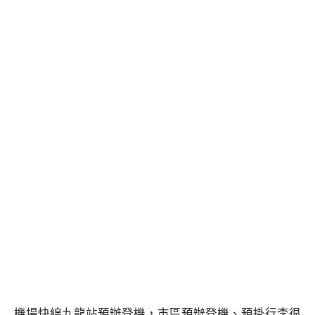
機場快線九龍站預辦登機，市區預辦登機、預掛行李很