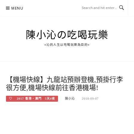
Skip
MENU
to
content
陳小沁の吃喝玩樂
○沁的人生以吃喝玩樂為目的○
【機場快線】九龍站預辦登機,預掛行李
很方便,機場快線前往香港機場!
♡ 2017 香港‧澳門 5天4夜
陳小沁
2018-09-07