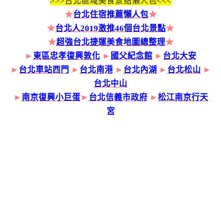
>>>
台北區域美食景點懶人包<<<
★
台北住宿推薦懶人包
★
★
台北人2019激推46個台北景點
★
★
超強台北捷運美食地圖總整理
★
►
東區忠孝復興敦化
►
國父紀念館
►
台北大安
►
台北車站西門
►
台北南港
►
台北內湖
►
台北松山
►
台北中山
►
南京復興小巨蛋
►
台北信義市政府
►
松江南京行天
宮