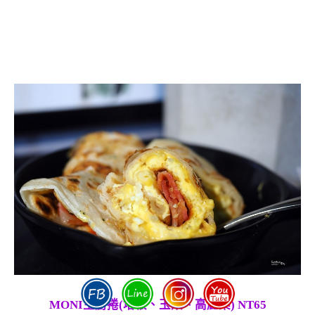
MONI主廚捲(培根、玉米、高麗菜) NT65