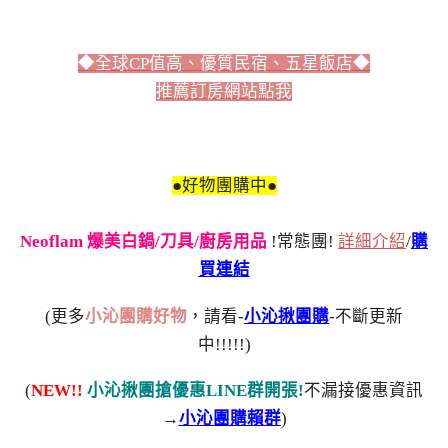
◆全球CP值高、優質民宿、五星飯店◆
推薦訂房網站點我
●好物團購中●
Neoflam 爆美白鍋/刀具/廚房用品
!常態團!
詳細介紹
/
購
買連結
(更多
小沁團購好物
，請看-
小沁揪團購
-不斷更新
中!!!!!)
(
NEW!!
小沁揪團搶優惠LINE群開張!
不漏接優惠資訊
→
小沁團購賴群
)