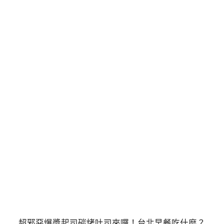
超邪惡爆漿起司碳烤吐司來囉！台北早餐吃什麼？