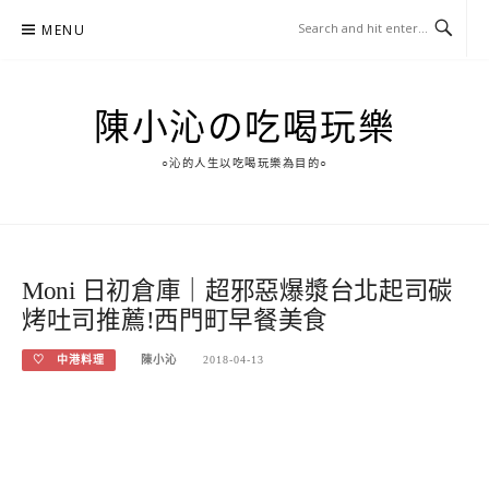
Skip
MENU
to
content
陳小沁の吃喝玩樂
○沁的人生以吃喝玩樂為目的○
Moni 日初倉庫｜超邪惡爆漿台北起司碳
烤吐司推薦!西門町早餐美食
♡ 中港料理
陳小沁
2018-04-13