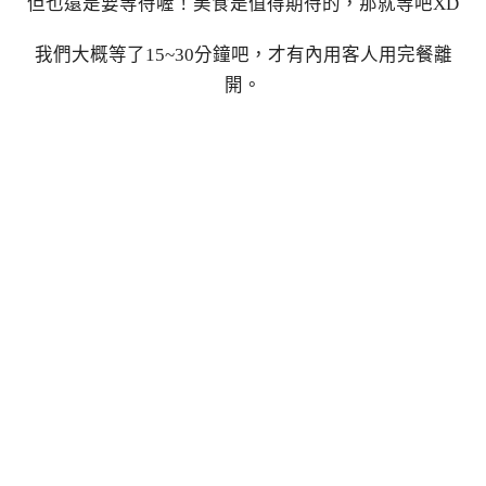
但也還是要等待喔！美食是值得期待的，那就等吧XD
我們大概等了15~30分鐘吧，才有內用客人用完餐離
開。