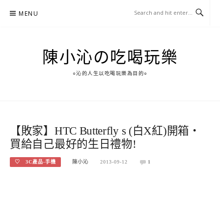
Skip
MENU
to
content
陳小沁の吃喝玩樂
○沁的人生以吃喝玩樂為目的○
【敗家】HTC Butterfly s (白X紅)開箱‧
買給自己最好的生日禮物!
♡ 3C產品-手機
陳小沁
2013-09-12
1