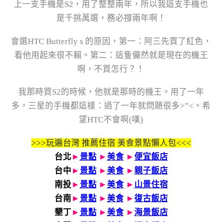
上一支手機是S2，用了整整兩年，所以我這支手機也
是千挑萬選，務必撐兩年啊！
會選HTC Butterfly s 的原因，第一：阿三先買了紅色，
看他用起來很不賴。第二：這隻儼然就是現在的機王
啊，不買怎行？！
我那時買S2的時候，他就是那時的機王。用了一年
多，三星的手機都這樣：過了一年就問題很多>”<。希
望HTC不會啊(嘆)
>>>玩遍台灣 推薦住宿 美食景點懶人包<<<
台北
►
景點
►
美食
►
便宜飯店
台中
►
景點
►
美食
►
親子飯店
南投
►
景點
►
美食
►
山景住宿
台南
►
景點
►
美食
►
復古飯店
墾丁
►
景點
►
美食
►
海景飯店