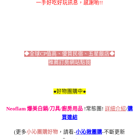
一手好吃好玩訊息，感謝喲!!
◆全球CP值高、優質民宿、五星飯店◆
推薦訂房網站點我
●好物團購中●
Neoflam 爆美白鍋/刀具/廚房用品
!常態團!
詳細介紹
/
購
買連結
(更多
小沁團購好物
，請看-
小沁揪團購
-不斷更新