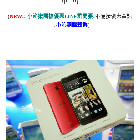
中!!!!!)
(
NEW!!
小沁揪團搶優惠LINE群開張!
不漏接優惠資訊
→
小沁團購賴群
)