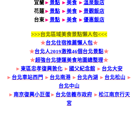
宜蘭
►
景點
►
美食
►
溫泉飯店
花蓮
►
景點
►
美食
►
景觀飯店
台東
►
景點
►
美食
►
優惠飯店
>>>
台北區域美食景點懶人包<<<
★
台北住宿推薦懶人包
★
★
台北人2019激推46個台北景點
★
★
超強台北捷運美食地圖總整理
★
►
東區忠孝復興敦化
►
國父紀念館
►
台北大安
►
台北車站西門
►
台北南港
►
台北內湖
►
台北松山
►
台北中山
►
南京復興小巨蛋
►
台北信義市政府
►
松江南京行天
宮