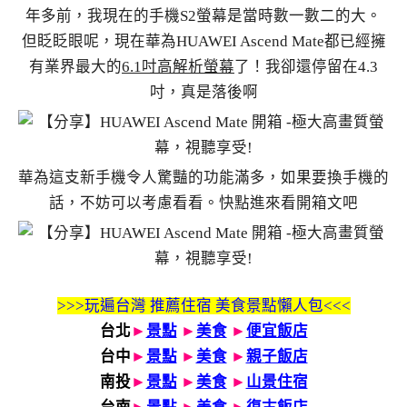
年多前，我現在的手機S2螢幕是當時數一數二的大。
但眨眨眼呢，現在華為HUAWEI Ascend Mate都已經擁
有業界最大的
6.1吋高解析螢幕
了！我卻還停留在4.3
吋，真是落後啊
華為這支新手機令人驚豔的功能滿多，如果要換手機的
話，不妨可以考慮看看。快點進來看開箱文吧
>>>玩遍台灣 推薦住宿 美食景點懶人包<<<
台北
►
景點
►
美食
►
便宜飯店
台中
►
景點
►
美食
►
親子飯店
南投
►
景點
►
美食
►
山景住宿