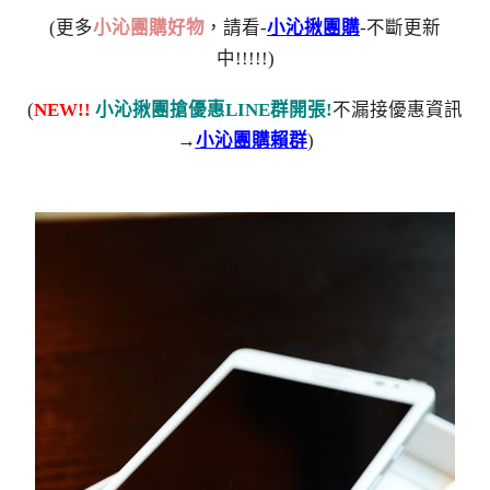
(更多
小沁團購好物
，請看-
小沁揪團購
-不斷更新
中!!!!!)
(
NEW!!
小沁揪團搶優惠LINE群開張!
不漏接優惠資訊
→
小沁團購賴群
)