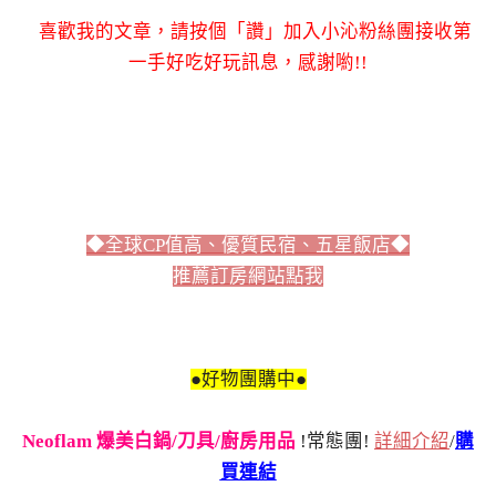
喜歡我的文章，請按個「讚」加入小沁粉絲團接收第
一手好吃好玩訊息，感謝喲!!
◆全球CP值高、優質民宿、五星飯店◆
推薦訂房網站點我
●好物團購中●
Neoflam 爆美白鍋/刀具/廚房用品
!常態團!
詳細介紹
/
購
買連結