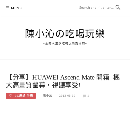
Skip
MENU
to
content
陳小沁の吃喝玩樂
○沁的人生以吃喝玩樂為目的○
【分享】HUAWEI Ascend Mate 開箱 -極
大高畫質螢幕，視聽享受!
♡ 3C產品-手機
陳小沁
2013-05-30
1