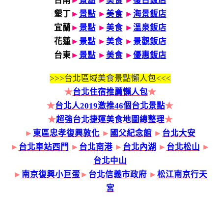
台南
►
景點
►
美食
►
復古飯店
墾丁
►
景點
►
美食
►
海景飯店
宜蘭
►
景點
►
美食
►
溫泉飯店
花蓮
►
景點
►
美食
►
景觀飯店
台東
►
景點
►
美食
►
優惠飯店
>>>
台北區域美食景點懶人包<<<
★
台北住宿推薦懶人包
★
★
台北人2019激推46個台北景點
★
★
超強台北捷運美食地圖總整理
★
►
東區忠孝復興敦化
►
國父紀念館
►
台北大安
►
台北車站西門
►
台北南港
►
台北內湖
►
台北松山
►
台北中山
►
南京復興小巨蛋
►
台北信義市政府
►
松江南京行天
宮