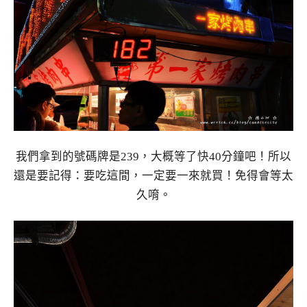
我們拿到的號碼牌是239，大概等了快40分鐘吧！所以
還是要記得：要吃這間，一定要一來就買！免得會等太
久唷。