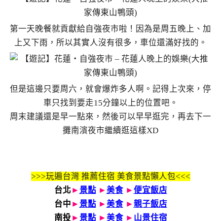
第一天晚餐就貢獻給自強夜市啦！因為是周五晚上、加
上又下雨，所以其實人沒有很多，車位還滿好找的。
但是這邊只要周六，就會爆炸多人啊。記得上次來，停
車只找到要走15分鐘以上的位置吧。
周末建議還是早一點來，然後可以早早逛完，再去下一
攤南濱夜市繼續逛這樣XD
>>>玩遍台灣 推薦住宿 美食景點懶人包<<<
台北
►
景點
►
美食
►
便宜飯店
台中
►
景點
►
美食
►
親子飯店
南投
►
景點
►
美食
►
山景住宿