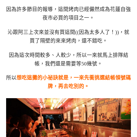
因為許多節目的報導，這間烤肉已經儼然成為花蓮自強
夜市必買的項目之一。
沁跟阿三上次來並沒有買這間((因為太多人了！))，就
買了隔壁的來來烤肉，還不錯吃。
因為這次時間較多、人較少，所以一來就馬上排隊結
帳，我們還是需要等50幾號。
所以
想吃這攤的小祕訣就是，一來先衝挑選結帳領號碼
牌，再去吃別的。