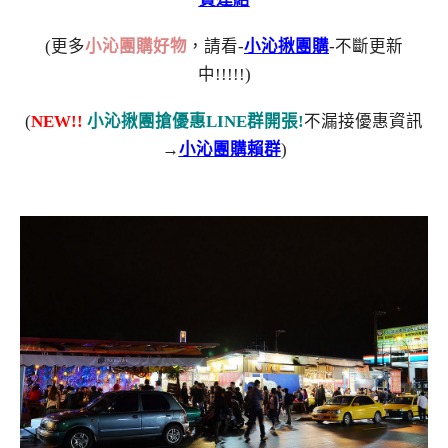
(更多
小沁團購好物
，請看-
小沁揪團購
-不斷更新
中!!!!!)
(
NEW!!
小沁揪團搶優惠LINE群開張!
不漏接優惠資訊
→
小沁團購賴群
)