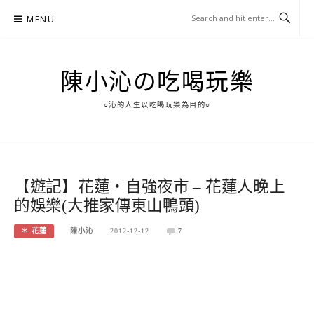
Skip
MENU
to
content
陳小沁の吃喝玩樂
○沁的人生以吃喝玩樂為目的○
【遊記】花蓮‧自強夜市 – 花蓮人晚上
的娛樂(大推家傳東山鴨頭)
＊ 花蓮
陳小沁
2012-12-12
7