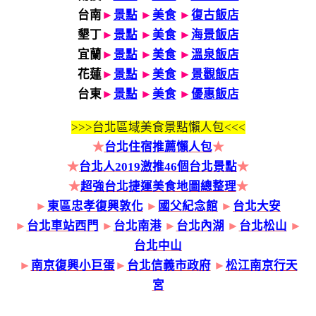
台南
►
景點
►
美食
►
復古飯店
墾丁
►
景點
►
美食
►
海景飯店
宜蘭
►
景點
►
美食
►
溫泉飯店
花蓮
►
景點
►
美食
►
景觀飯店
台東
►
景點
►
美食
►
優惠飯店
>>>
台北區域美食景點懶人包<<<
★
台北住宿推薦懶人包
★
★
台北人2019激推46個台北景點
★
★
超強台北捷運美食地圖總整理
★
►
東區忠孝復興敦化
►
國父紀念館
►
台北大安
►
台北車站西門
►
台北南港
►
台北內湖
►
台北松山
►
台北中山
►
南京復興小巨蛋
►
台北信義市政府
►
松江南京行天
宮