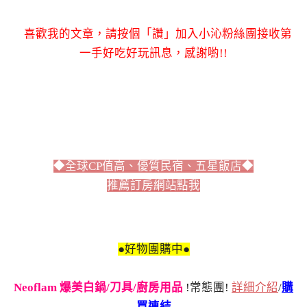
喜歡我的文章，請按個「讚」加入小沁粉絲團接收第
一手好吃好玩訊息，感謝喲!!
◆全球CP值高、優質民宿、五星飯店◆
推薦訂房網站點我
●好物團購中●
Neoflam 爆美白鍋/刀具/廚房用品
!常態團!
詳細介紹
/
購
買連結