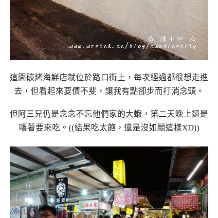
這間碳烤海鮮店就位於路口街上，每次經過都很想走進
去，但看起來要價不斐，讓我有點卻步而打消念頭。
但阿三兄仍是念念不忘他們家的大蝦，第二天晚上還是
嚷著要來吃。((結果吃太飽，還是沒如願這樣XD))