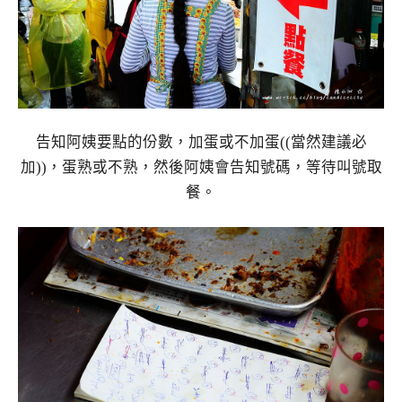
告知阿姨要點的份數，加蛋或不加蛋((當然建議必
加))，蛋熟或不熟，然後阿姨會告知號碼，等待叫號取
餐。