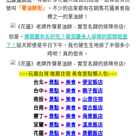
號叫
「蔥油餅街」
。不少的店家都有在銷售花蓮美食指
標之一的蔥油餅！
但是，
哪間最有名好吃？看到最多人排隊的那間就是
了！
這天即使是平日下午，我也硬生生地排了半個多小
時吧！真的很夯。
>>>玩遍台灣 推薦住宿 美食景點懶人包<<<
台北
►
景點
►
美食
►
便宜飯店
台中
►
景點
►
美食
►
親子飯店
南投
►
景點
►
美食
►
山景住宿
台南
►
景點
►
美食
►
復古飯店
墾丁
►
景點
►
美食
►
海景飯店
宜蘭
►
景點
►
美食
►
溫泉飯店
花蓮
►
景點
►
美食
►
景觀飯店