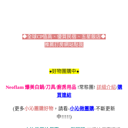
◆全球CP值高、優質民宿、五星飯店◆
推薦訂房網站點我
●好物團購中●
Neoflam 爆美白鍋/刀具/廚房用品
!常態團!
詳細介紹
/
購
買連結
(更多
小沁團購好物
，請看-
小沁揪團購
-不斷更新
中!!!!!)