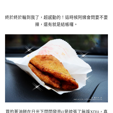
終於終於輪到我了，超感動的！這時候阿姨會問要不要
辣，還有就是結帳囉。
買的蔥油餅在日光下閃閃發亮((是誇張了無誤XD))，真