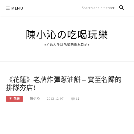
Skip
MENU
to
content
陳小沁の吃喝玩樂
○沁的人生以吃喝玩樂為目的○
《花蓮》老牌炸彈蔥油餅 – 實至名歸的
排隊夯店!
＊ 花蓮
陳小沁
2012-12-07
12