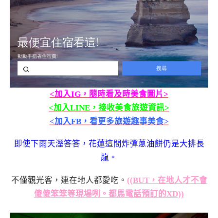
<加入IG，隨時看及時美食圖片>
<加入LINE，接收美食旅遊資訊>
<加入FB，看更多旅遊趣事美食>
即使下雨天溼答答，花蓮這間炸彈蔥油餅仍是大排長
龍。
不僅觀光客，連在地人都愛吃。
((BUT，在地人才不會
傻傻笨笨等現場咧。都馬電話預訂的XD))