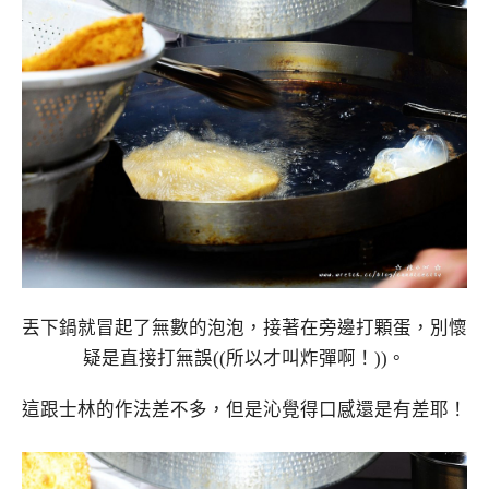
丟下鍋就冒起了無數的泡泡，接著在旁邊打顆蛋，別懷
疑是直接打無誤((所以才叫炸彈啊！))。
這跟士林的作法差不多，但是沁覺得口感還是有差耶！