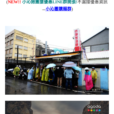
(
NEW!!
小沁揪團搶優惠LINE群開張!
不漏接優惠資訊
→
小沁團購賴群
)