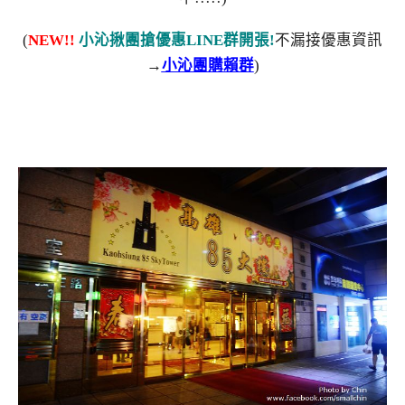
(
NEW!!
小沁揪團搶優惠LINE群開張!
不漏接優惠資訊
→
小沁團購賴群
)