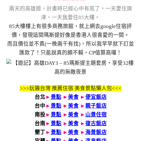
兩天的高雄遊，計畫時已經心中有底了。一天要住旗
津，一天我要住85大樓。
85大樓樓上有很多商務旅館，就上網去google住宿評
價，發現這間瑪斯提好像是香港人很喜愛的一間。
而且價位並不貴(一晚兩千有找)，所以我早早就下訂並
匯款了！只能說真的頗不賴，CP值算高囉！
>>>玩遍台灣 推薦住宿 美食景點懶人包<<<
台北
►
景點
►
美食
►
便宜飯店
台中
►
景點
►
美食
►
親子飯店
南投
►
景點
►
美食
►
山景住宿
台南
►
景點
►
美食
►
復古飯店
墾丁
►
景點
►
美食
►
海景飯店