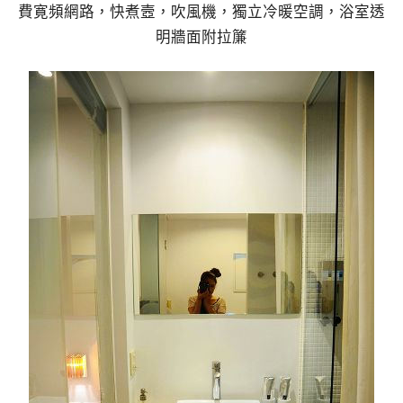
費寛頻網路，快煮壼，吹風機，獨立冷暖空調，浴室透
明牆面附拉簾