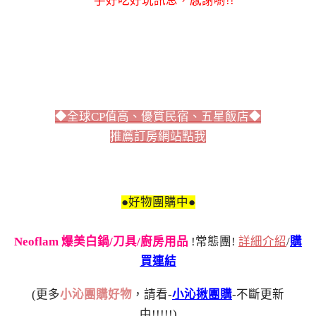
一手好吃好玩訊息，感謝喲!!
◆全球CP值高、優質民宿、五星飯店◆
推薦訂房網站點我
●好物團購中●
Neoflam 爆美白鍋/刀具/廚房用品
!常態團!
詳細介紹
/
購
買連結
(更多
小沁團購好物
，請看-
小沁揪團購
-不斷更新
中!!!!!)