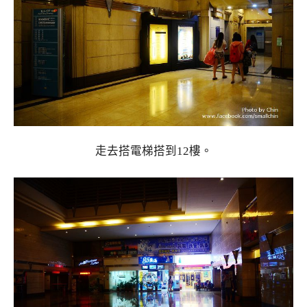
走去搭電梯搭到12樓。