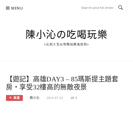
Skip
MENU
to
content
陳小沁の吃喝玩樂
○沁的人生以吃喝玩樂為目的○
【遊記】高雄DAY3 – 85瑪斯提主題套
房‧享受32樓高的無敵夜景
＊ 高雄
陳小沁
2013-07-22
2