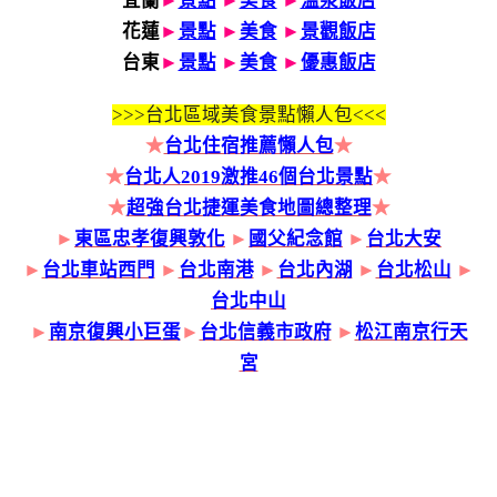
宜蘭
►
景點
►
美食
►
溫泉飯店
花蓮
►
景點
►
美食
►
景觀飯店
台東
►
景點
►
美食
►
優惠飯店
>>>
台北區域美食景點懶人包<<<
★
台北住宿推薦懶人包
★
★
台北人2019激推46個台北景點
★
★
超強台北捷運美食地圖總整理
★
►
東區忠孝復興敦化
►
國父紀念館
►
台北大安
►
台北車站西門
►
台北南港
►
台北內湖
►
台北松山
►
台北中山
►
南京復興小巨蛋
►
台北信義市政府
►
松江南京行天
宮