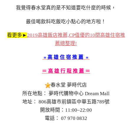
我覺得春水堂真的是不知道要吃什麼的時候，
最佳喝飲料吃飯吃小點心的地方啦！
看更多►
2019高雄飯店推薦,CP值優的10間高雄住宿推
薦總整理!
﹦高 雄 住 宿 推 薦 ﹦
＝ 高 雄 行 程 推 薦 ＝
春水堂 夢時代店
所在地點： 夢時代購物中心 Dream Mall
地址： 806高雄市前鎮區中華五路789號
開放時間：11:00–22:00
電話： 07 970 0832