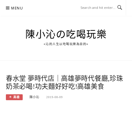
Skip
MENU
to
content
陳小沁の吃喝玩樂
○沁的人生以吃喝玩樂為目的○
春水堂 夢時代店｜高雄夢時代餐廳,珍珠
奶茶必喝!功夫麵好好吃!高雄美食
＊ 高雄
陳小沁
2019-08-09