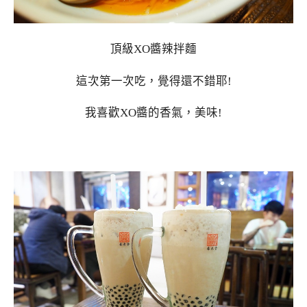
頂級XO醬辣拌麵
這次第一次吃，覺得還不錯耶!
我喜歡XO醬的香氣，美味!