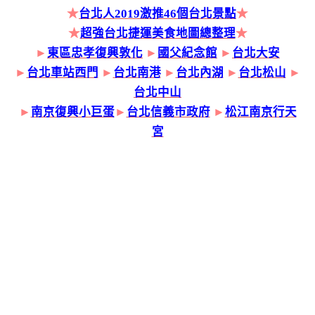
★
台北人2019激推46個台北景點
★
★
超強台北捷運美食地圖總整理
★
►
東區忠孝復興敦化
►
國父紀念館
►
台北大安
►
台北車站西門
►
台北南港
►
台北內湖
►
台北松山
►
台北中山
►
南京復興小巨蛋
►
台北信義市政府
►
松江南京行天
宮