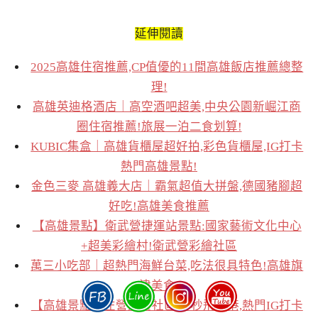
延伸閱讀
2025高雄住宿推薦,CP值優的11間高雄飯店推薦總整
理!
高雄英迪格酒店｜高空酒吧超美,中央公園新崛江商
圈住宿推薦!旅展一泊二食划算!
KUBIC集盒｜高雄貨櫃屋超好拍,彩色貨櫃屋,IG打卡
熱門高雄景點!
金色三麥 高雄義大店｜霸氣超值大拼盤,德國豬腳超
好吃!高雄美食推薦
【高雄景點】衛武營捷運站景點:國家藝術文化中心
+超美彩繪村!衛武營彩繪社區
萬三小吃部｜超熱門海鮮台菜,吃法很具特色!高雄旗
津美食!
【高雄景點】左營果貿社區,一秒飛香港,熱門IG打卡