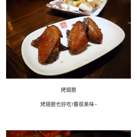
烤翅膀
烤翅膀也好吃!醬很美味~