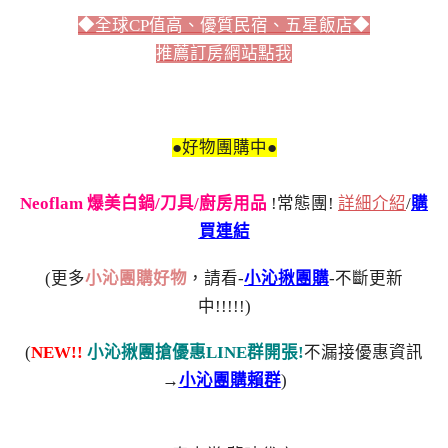
◆全球CP值高、優質民宿、五星飯店◆
推薦訂房網站點我
●好物團購中●
Neoflam 爆美白鍋/刀具/廚房用品
!常態團!
詳細介紹
/
購
買連結
(更多
小沁團購好物
，請看-
小沁揪團購
-不斷更新
中!!!!!)
(
NEW!!
小沁揪團搶優惠LINE群開張!
不漏接優惠資訊
→
小沁團購賴群
)