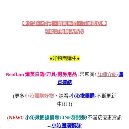
◆全球CP值高、優質民宿、五星飯店◆
推薦訂房網站點我
●好物團購中●
Neoflam 爆美白鍋/刀具/廚房用品
!常態團!
詳細介紹
/
購
買連結
(更多
小沁團購好物
，請看-
小沁揪團購
-不斷更新
中!!!!!)
(
NEW!!
小沁揪團搶優惠LINE群開張!
不漏接優惠資訊
→
小沁團購賴群
)