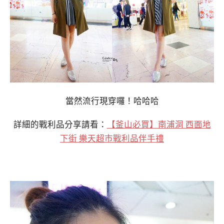
當然流行現穿囉！哈哈哈
詳細的戰利品分享請看：
【釜山必買】南浦洞 西面地
下街 樂天超市戰利品伴手禮