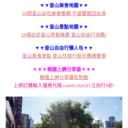
▼▼釜山美食地圖
▼▼
30間釜山必吃美食推薦 不留遺憾回台灣
▼▼釜山景點地圖
▼▼
20個必訪釜山景點推薦 釜山自由行攻略!
▼▼釜山自由行懶人包
▼▼
釜山美食景點 釜山住宿行程花費總整理
▼▼▼韓國上網分享器▼▼▼
韓國上網分享器吃到飽
上網訂購輸入優惠代碼 candycityGO 立刻打9折!