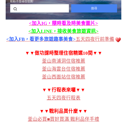
<加入IG，隨時看及時美食圖片>
<加入LINE，接收美食旅遊資訊>
<加入FB，看更多旅遊趣事美食>
五天四夜行前準備
▼▼做功課時整理住宿精選10間▼▼
釜山南浦洞住宿推薦
釜山海雲台住宿推薦
釜山西面站住宿推薦
▼▼行程表來囉▼▼
五天四夜行程表
▼▼戰利品買什麼▼▼
釜山必買■買好買滿 戰利品伴手禮