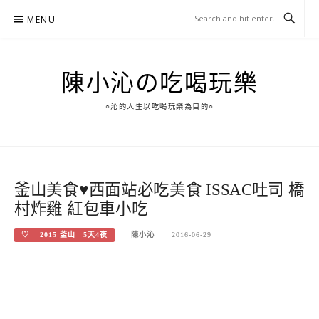
Skip
MENU
to
content
陳小沁の吃喝玩樂
○沁的人生以吃喝玩樂為目的○
釜山美食♥西面站必吃美食 ISSAC吐司 橋
村炸雞 紅包車小吃
♡ 2015 釜山 5天4夜
陳小沁
2016-06-29