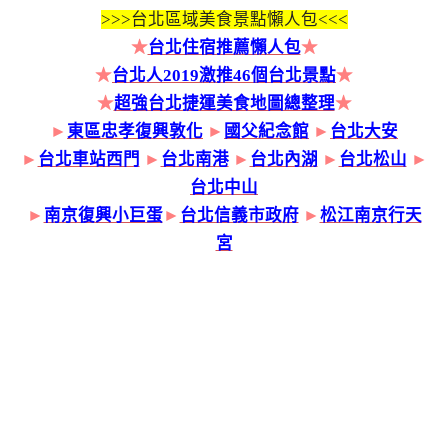
>>>
台北區域美食景點懶人包<<<
★
台北住宿推薦懶人包
★
★
台北人2019激推46個台北景點
★
★
超強台北捷運美食地圖總整理
★
►
東區忠孝復興敦化
►
國父紀念館
►
台北大安
►
台北車站西門
►
台北南港
►
台北內湖
►
台北松山
►
台北中山
►
南京復興小巨蛋
►
台北信義市政府
►
松江南京行天
宮