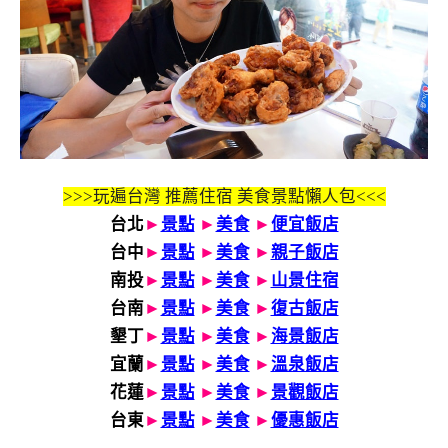
>>>玩遍台灣 推薦住宿 美食景點懶人包<<<
台北
►
景點
►
美食
►
便宜飯店
台中
►
景點
►
美食
►
親子飯店
南投
►
景點
►
美食
►
山景住宿
台南
►
景點
►
美食
►
復古飯店
墾丁
►
景點
►
美食
►
海景飯店
宜蘭
►
景點
►
美食
►
溫泉飯店
花蓮
►
景點
►
美食
►
景觀飯店
台東
►
景點
►
美食
►
優惠飯店