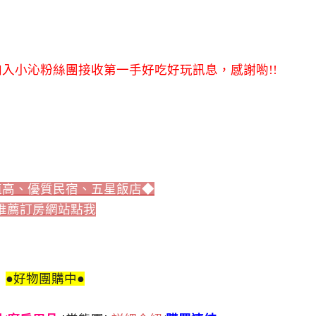
入小沁粉絲團接收第一手好吃好玩訊息，感謝喲!!
值高、優質民宿、五星飯店◆
推薦訂房網站點我
●好物團購中●