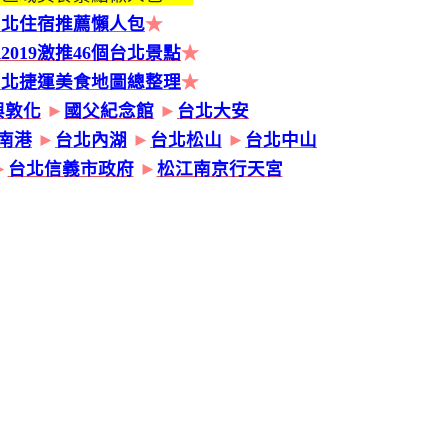
台北住宿推薦懶人包
★
2019激推46個台北景點
★
台北捷運美食地圖總整理
★
興敦化
►
國父紀念館
►
台北大安
南港
►
台北內湖
►
台北松山
►
台北中山
►
台北信義市政府
►
松江南京行天宮