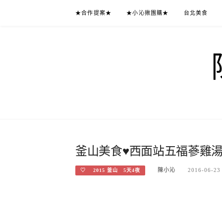
Skip
★合作提案★
★小沁揪團購★
台北美食
to
content
釜山美食♥西面站五福蔘雞湯
陳小沁
2016-06-23
♡ 2015 釜山 5天4夜