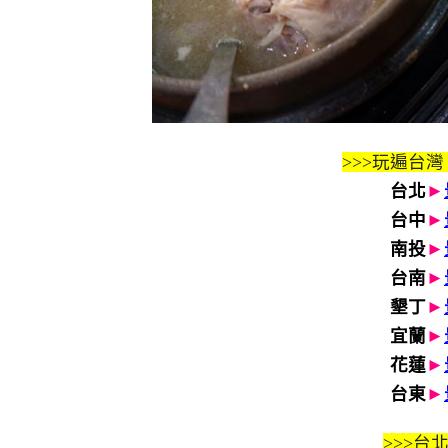
>>>玩遍台灣
台北
►
台中
►
南投
►
台南
►
墾丁
►
宜蘭
►
花蓮
►
台東
►
>>>
台北