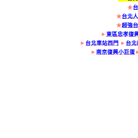
★
★
台北人
★
超強
►
東區忠孝復
►
台北車站西門
►
台北
►
南京復興小巨蛋