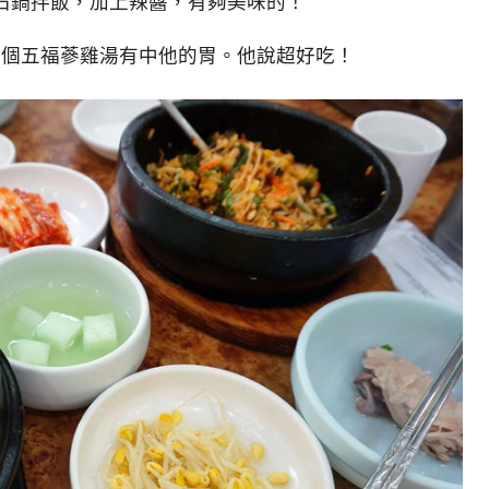
石鍋拌飯，加上辣醬，有夠美味的！
這個五福蔘雞湯有中他的胃。他說超好吃！