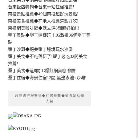
台東飯店特輯◆台東車站住宿推薦!
南投景點推薦◆49個南投超好玩景點!
南投美食推薦◆在地人推薦這些好吃!
南投網美咖啡廳◆就去這8間超好拍!!!
墾丁景點◆墾丁這樣玩！IG激推36個墾丁景
點
墾丁沙灘◆絕美墾丁秘境玩水沙灘
墾丁美食◆不吃落伍了!墾丁必吃32間美食
推薦!
墾丁美食◆這8間IG爆紅網美咖啡廳!
墾丁住宿◆海景住宿12間,無邊泳池+沙灘!
超詳盡行程安排◆住宿推薦◆美食景點懶
人包