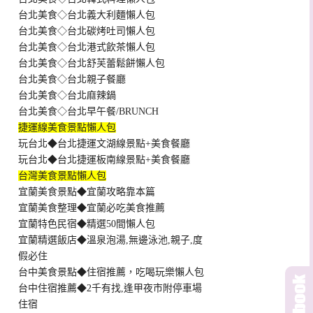
台北美食◇台北義大利麵懶人包
台北美食◇台北碳烤吐司懶人包
台北美食◇台北港式飲茶懶人包
台北美食◇台北舒芙蕾鬆餅懶人包
台北美食◇台北親子餐廳
台北美食◇台北麻辣鍋
台北美食◇台北早午餐/BRUNCH
捷運線美食景點懶人包
玩台北◆台北捷運文湖線景點+美食餐廳
玩台北◆台北捷運板南線景點+美食餐廳
台灣美食景點懶人包
宜蘭美食景點◆宜蘭攻略靠本篇
宜蘭美食整理◆宜蘭必吃美食推薦
宜蘭特色民宿◆精選50間懶人包
宜蘭精選飯店◆溫泉泡湯,無邊泳池,親子,度
假必住
台中美食景點◆住宿推薦，吃喝玩樂懶人包
台中住宿推薦◆2千有找,逢甲夜市附停車場
住宿