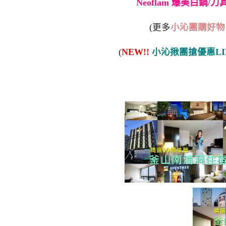
Neoflam 爆美白鍋/
(更多
小沁團購好物
(
NEW!!
小沁揪團搶優惠LI