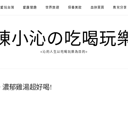
愛玩台灣
愛露營趣
世界旅遊
保養美妝
血拚買買
育兒分享
陳小沁の吃喝玩
○沁的人生以吃喝玩樂為目的○
 濃郁雞湯超好喝!