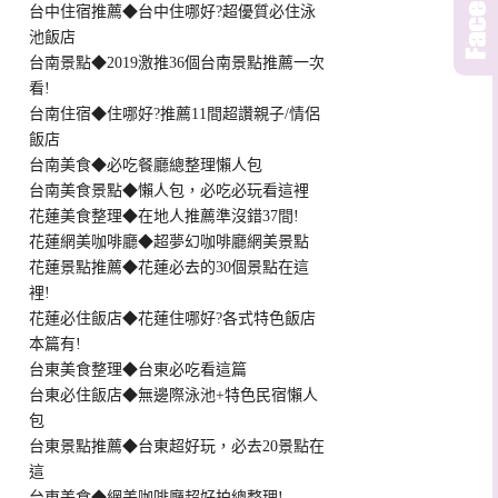
台中住宿推薦◆台中住哪好?超優質必住泳
池飯店
台南景點◆2019激推36個台南景點推薦一次
看!
台南住宿◆住哪好?推薦11間超讚親子/情侶
飯店
台南美食◆必吃餐廳總整理懶人包
台南美食景點◆懶人包，必吃必玩看這裡
花蓮美食整理◆在地人推薦準沒錯37間!
花蓮網美咖啡廳◆超夢幻咖啡廳網美景點
花蓮景點推薦◆花蓮必去的30個景點在這
裡!
花蓮必住飯店◆花蓮住哪好?各式特色飯店
本篇有!
台東美食整理◆台東必吃看這篇
台東必住飯店◆無邊際泳池+特色民宿懶人
包
台東景點推薦◆台東超好玩，必去20景點在
這
台東美食◆網美咖啡廳超好拍總整理!