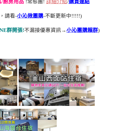
刀具/廚房用品
!常態團!
詳細介紹
/
購買連結
，請看-
小沁揪團購
-不斷更新中!!!!!)
NE群開張!
不漏接優惠資訊→
小沁團購賴群
)