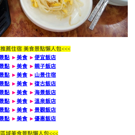
 推薦住宿 美食景點懶人包<<<
景點
►
美食
►
便宜飯店
景點
►
美食
►
親子飯店
景點
►
美食
►
山景住宿
景點
►
美食
►
復古飯店
景點
►
美食
►
海景飯店
景點
►
美食
►
溫泉飯店
景點
►
美食
►
景觀飯店
景點
►
美食
►
優惠飯店
區域美食景點懶人包<<<