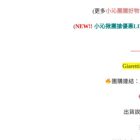
(更多
小沁團購好物
(
NEW!!
小沁揪團搶優惠LI
—
Giar
團購連結：
出貨說