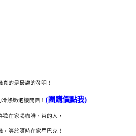
機真的是最讚的發明！
(團購價點我)
全自動冷熱奶泡機開團！
喜歡在家喝咖啡、茶的人，
機，等於隨時在家星巴克！