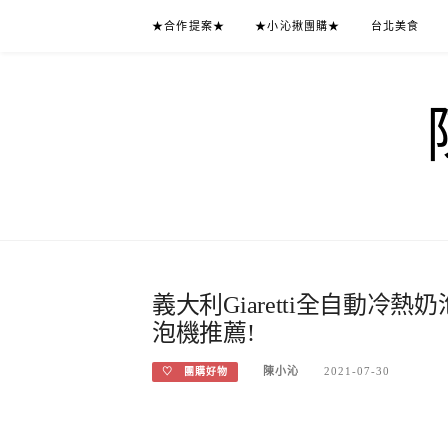
Skip
★合作提案★
★小沁揪團購★
台北美食
to
content
義大利Giaretti全自動
泡機推薦!
陳小沁
2021-07-30
♡ 團購好物