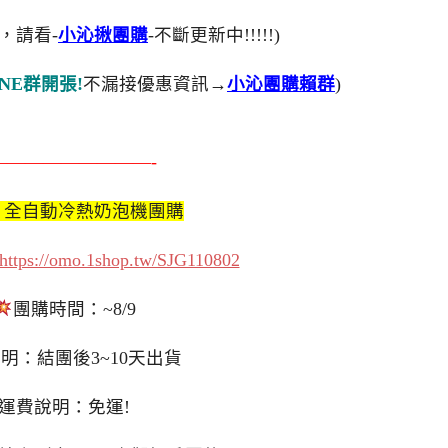
，請看-
小沁揪團購
-不斷更新中!!!!!)
NE群開張!
不漏接優惠資訊→
小沁團購賴群
)
—————————-
etti 全自動冷熱奶泡機團購
https://omo.1shop.tw/SJG110802
團購時間：~8/9
明：結團後3~10天出貨
運費說明：免運!