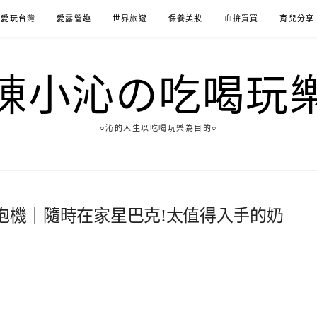
愛玩台灣
愛露營趣
世界旅遊
保養美妝
血拚買買
育兒分享
陳小沁の吃喝玩
○沁的人生以吃喝玩樂為目的○
冷熱奶泡機｜隨時在家星巴克!太值得入手的奶