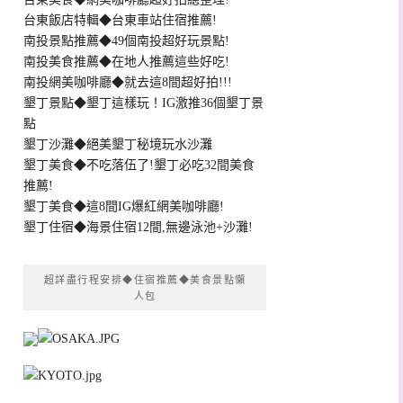
台東飯店特輯◆台東車站住宿推薦!
南投景點推薦◆49個南投超好玩景點!
南投美食推薦◆在地人推薦這些好吃!
南投網美咖啡廳◆就去這8間超好拍!!!
墾丁景點◆墾丁這樣玩！IG激推36個墾丁景
點
墾丁沙灘◆絕美墾丁秘境玩水沙灘
墾丁美食◆不吃落伍了!墾丁必吃32間美食
推薦!
墾丁美食◆這8間IG爆紅網美咖啡廳!
墾丁住宿◆海景住宿12間,無邊泳池+沙灘!
超詳盡行程安排◆住宿推薦◆美食景點懶
人包