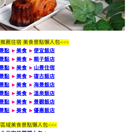
 推薦住宿 美食景點懶人包<<<
景點
►
美食
►
便宜飯店
景點
►
美食
►
親子飯店
景點
►
美食
►
山景住宿
景點
►
美食
►
復古飯店
景點
►
美食
►
海景飯店
景點
►
美食
►
溫泉飯店
景點
►
美食
►
景觀飯店
景點
►
美食
►
優惠飯店
區域美食景點懶人包<<<