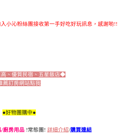
入小沁粉絲團接收第一手好吃好玩訊息，感謝喲!!
值高、優質民宿、五星飯店◆
推薦訂房網站點我
●好物團購中●
刀具/廚房用品
!常態團!
詳細介紹
/
購買連結