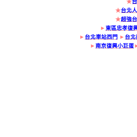
★
★
台北人
★
超強
►
東區忠孝復
►
台北車站西門
►
台北
►
南京復興小巨蛋