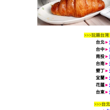
>>>玩遍台灣
台北
►
台中
►
南投
►
台南
►
墾丁
►
宜蘭
►
花蓮
►
台東
►
>>>
台北