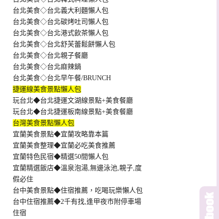
台北美食◇台北義大利麵懶人包
台北美食◇台北碳烤吐司懶人包
台北美食◇台北港式飲茶懶人包
台北美食◇台北舒芙蕾鬆餅懶人包
台北美食◇台北親子餐廳
台北美食◇台北麻辣鍋
台北美食◇台北早午餐/BRUNCH
捷運線美食景點懶人包
玩台北◆台北捷運文湖線景點+美食餐廳
玩台北◆台北捷運板南線景點+美食餐廳
台灣美食景點懶人包
宜蘭美食景點◆宜蘭攻略靠本篇
宜蘭美食整理◆宜蘭必吃美食推薦
宜蘭特色民宿◆精選50間懶人包
宜蘭精選飯店◆溫泉泡湯,無邊泳池,親子,度
假必住
台中美食景點◆住宿推薦，吃喝玩樂懶人包
台中住宿推薦◆2千有找,逢甲夜市附停車場
住宿