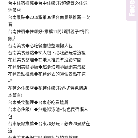
台中住宿推薦◆台中住哪好?超優質必住泳
池飯店
台南景點◆2019激推36個台南景點推薦一次
看!
台南住宿◆住哪好?推薦11間超讚親子/情侶
飯店
台南美食◆必吃餐廳總整理懶人包
台南美食景點◆懶人包，必吃必玩看這裡
花蓮美食整理◆在地人推薦準沒錯37間!
花蓮網美咖啡廳◆超夢幻咖啡廳網美景點
花蓮景點推薦◆花蓮必去的30個景點在這
裡!
花蓮必住飯店◆花蓮住哪好?各式特色飯店
本篇有!
台東美食整理◆台東必吃看這篇
台東必住飯店◆無邊際泳池+特色民宿懶人
包
台東景點推薦◆台東超好玩，必去20景點在
這
台東美食◆網美咖啡廳超好拍總整理!