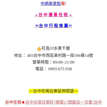
中網美景點
喔!
﹦台 中 優 惠 住 宿 ﹦
＝台 中
行 程 推 薦＝
花鳥川水果千層
地址： 403台中市西區美村路一段596巷14號
營業時間：09:00–21:00
電話： 0905 675 038
~~台中吃喝玩樂延伸閱讀~~
台中住宿★
台中住宿住哪好?精選17間飯店一次看!台中