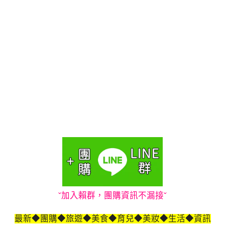
ˇ加入賴群，團購資訊不漏接ˇ
最新◆團購◆旅遊◆美食◆育兒◆美妝◆生活◆資訊