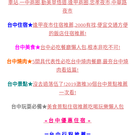
車站,一中商圈,勤美草悟道,逢甲商圈,忠孝夜市,中華路
夜市
台中住宿★
逢甲夜市住宿推薦,2000有找,便宜交通方便
的飯店住宿推薦!
台中美食★
台中必吃餐廳懶人包,根本非吃不可!
台中燒肉★
5間具代表性必吃台中燒肉餐廳,最夯台中燒
肉看這篇!
台中景點★
沒去過落伍了!2019激推30個台中景點推薦
一次看!
台中玩耍必備★
美食景點住宿推薦吃喝玩樂懶人包
﹦台 中 優 惠 住 宿 ﹦
＝台 中 行 程 推 薦＝