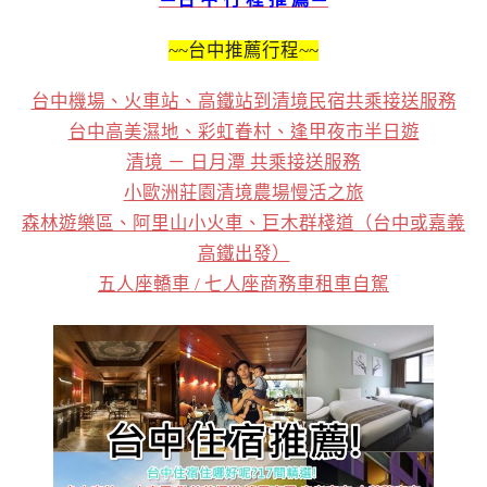
~~台中推薦行程~~
台中機場、火車站、高鐵站到清境民宿共乘接送服務
台中高美濕地、彩虹眷村、逢甲夜市半日遊
清境 － 日月潭 共乘接送服務
小歐洲莊園清境農場慢活之旅
森林遊樂區、阿里山小火車、巨木群棧道（台中或嘉義
高鐵出發）
五人座轎車 / 七人座商務車租車自駕