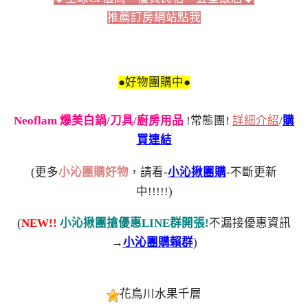
推薦訂房網站點我
●好物團購中●
Neoflam 爆美白鍋/刀具/廚房用品
!常態團!
詳細介紹
/
購
買連結
(更多
小沁團購好物
，請看-
小沁揪團購
-不斷更新
中!!!!!)
(
NEW!!
小沁揪團搶優惠LINE群開張!
不漏接優惠資訊
→
小沁團購賴群
)
花鳥川水果千層