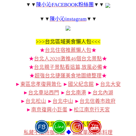
▼▼
陳小沁FACEBOOK粉絲團
▼▼
▼▼
陳小沁instagram
▼▼
>>>
台北區域美食懶人包<<<
★
台北住宿推薦懶人包
★
★
台北人2020激推46個台北景點
★
★
台北親子景點看這篇,放風必備
★
★
超強台北捷運美食地圖總整理
★
►
東區忠孝復興敦化
►
國父紀念館
►
台北大安
►
台北車站西門
►
台北南港
►
台北內湖
►
台北松山
►
台北中山
►
台北信義市政府
►
南京復興小巨蛋
►
松江南京行天宮
>>>
台北類型美食懶人包<<<
私藏不限時咖啡廳
◆
無菜單&日本料理