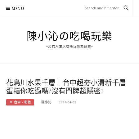
Skip
MENU
to
content
陳小沁の吃喝玩樂
○沁的人生以吃喝玩樂為目的○
花鳥川水果千層｜台中超夯小清新千層
蛋糕你吃過嗎?沒有門牌超隱密!
＊ 台中、彰化
陳小沁
2021-04-03