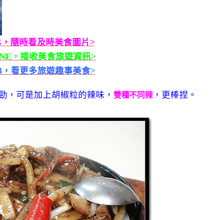
G，隨時看及時美食圖片>
INE，接收美食旅遊資訊>
B，看更多旅遊趣事美食>
勁，可是加上胡椒粒的辣味，
，更棒捏。
雙種不同辣