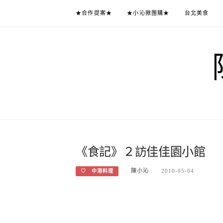
Skip
★合作提案★
★小沁揪團購★
台北美食
to
content
《食記》２訪佳佳園小館
陳小沁
2010-05-04
♡ 中港料理