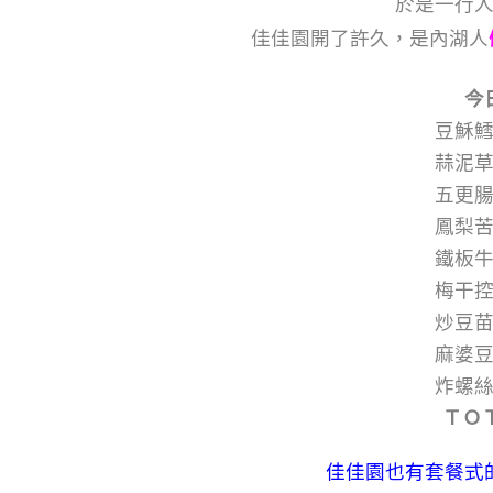
於是一行
佳佳園開了許久，是內湖人
今
豆穌
蒜泥
五更
鳳梨
鐵板
梅干
炒豆
麻婆
炸螺
ＴＯ
佳佳園也有套餐式