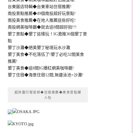
台東飯店特輯◆台東車站住宿推薦!
南投景點推薦◆49個南投超好玩景點!
南投美食推薦◆在地人推薦這些好吃!
南投網美咖啡廳◆就去這8間超好拍!!!
墾丁景點◆墾丁這樣玩！IG激推36個墾丁景
點
墾丁沙灘◆絕美墾丁秘境玩水沙灘
墾丁美食◆不吃落伍了!墾丁必吃32間美食
推薦!
墾丁美食◆這8間IG爆紅網美咖啡廳!
墾丁住宿◆海景住宿12間,無邊泳池+沙灘!
超詳盡行程安排◆住宿推薦◆美食景點懶
人包