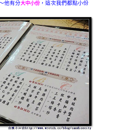
～他有分
，這次我們都點小份
大中小份