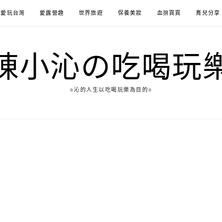
愛玩台灣
愛露營趣
世界旅遊
保養美妝
血拚買買
育兒分享
陳小沁の吃喝玩
○沁的人生以吃喝玩樂為目的○