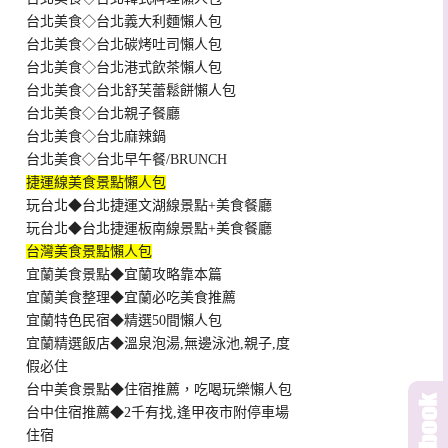
台北美食◇台北義大利麵懶人包
台北美食◇台北碳烤吐司懶人包
台北美食◇台北港式飲茶懶人包
台北美食◇台北舒芙蕾鬆餅懶人包
台北美食◇台北親子餐廳
台北美食◇台北麻辣鍋
台北美食◇台北早午餐/BRUNCH
捷運線美食景點懶人包
玩台北◆台北捷運文湖線景點+美食餐廳
玩台北◆台北捷運板南線景點+美食餐廳
台灣美食景點懶人包
宜蘭美食景點◆宜蘭攻略靠本篇
宜蘭美食整理◆宜蘭必吃美食推薦
宜蘭特色民宿◆精選50間懶人包
宜蘭精選飯店◆溫泉泡湯,無邊泳池,親子,度
假必住
台中美食景點◆住宿推薦，吃喝玩樂懶人包
台中住宿推薦◆2千有找,逢甲夜市附停車場
住宿