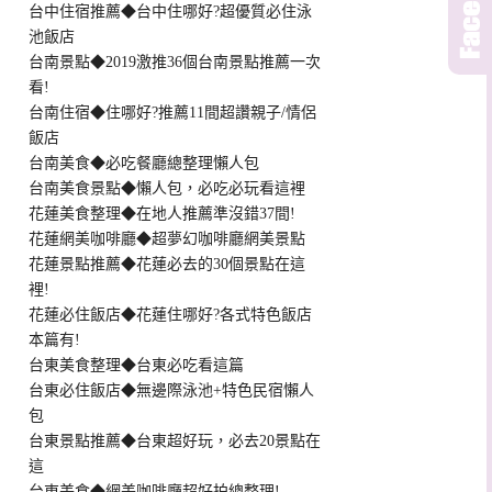
台中住宿推薦◆台中住哪好?超優質必住泳
池飯店
台南景點◆2019激推36個台南景點推薦一次
看!
台南住宿◆住哪好?推薦11間超讚親子/情侶
飯店
台南美食◆必吃餐廳總整理懶人包
台南美食景點◆懶人包，必吃必玩看這裡
花蓮美食整理◆在地人推薦準沒錯37間!
花蓮網美咖啡廳◆超夢幻咖啡廳網美景點
花蓮景點推薦◆花蓮必去的30個景點在這
裡!
花蓮必住飯店◆花蓮住哪好?各式特色飯店
本篇有!
台東美食整理◆台東必吃看這篇
台東必住飯店◆無邊際泳池+特色民宿懶人
包
台東景點推薦◆台東超好玩，必去20景點在
這
台東美食◆網美咖啡廳超好拍總整理!