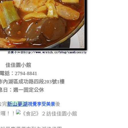
佳佳園小館
電話：2794-8841
內湖區成功路四段203號1樓
息日：週一固定公休
去完
新山夢湖
後
視覺享受美景
食囉！！