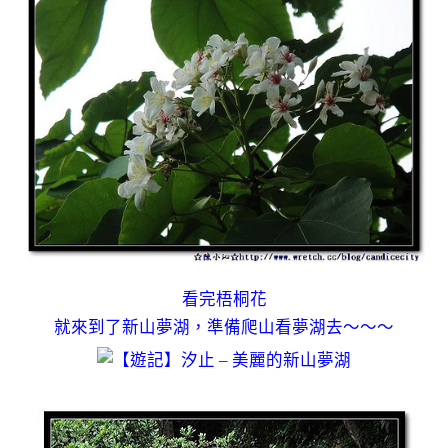
看完梧桐花
就來到了新山夢湖，準備爬山看夢湖去～～～