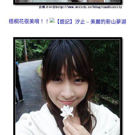
梧桐花很美唷！！