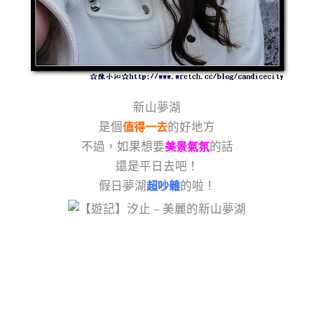
新山夢湖
是個
的好地方
值得一去
不過，如果想要
的話
美景氣氛
還是平日去吧！
假日夢湖
的啦！
超吵雜