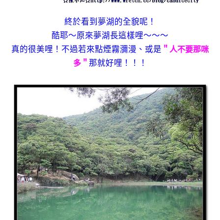
終於看到夢湖的全貌呢！
酷耶～原來夢湖長這樣哩～～～
真的很美哩！不過若來點煙霧瀰漫、或是
＂人不要那咪
那就好哩！！！
多＂