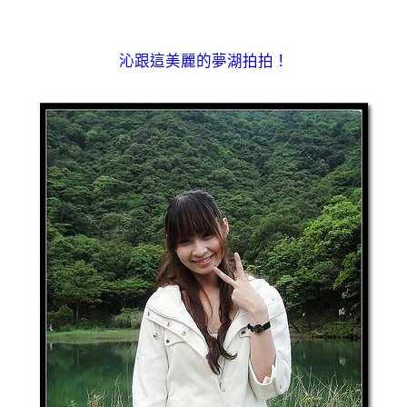
沁跟這美麗的夢湖拍拍！