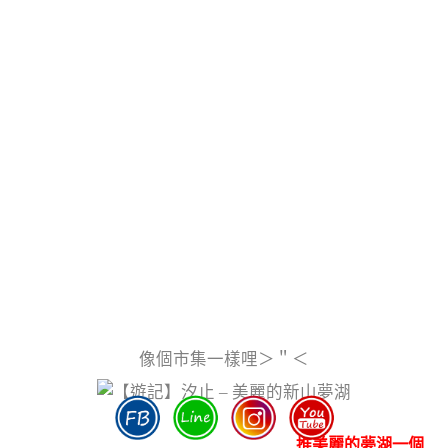
像個市集一樣哩＞＂＜
推美麗的夢湖一個