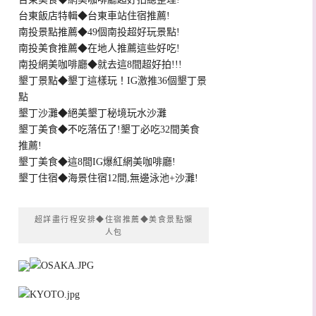
台東飯店特輯◆台東車站住宿推薦!
南投景點推薦◆49個南投超好玩景點!
南投美食推薦◆在地人推薦這些好吃!
南投網美咖啡廳◆就去這8間超好拍!!!
墾丁景點◆墾丁這樣玩！IG激推36個墾丁景
點
墾丁沙灘◆絕美墾丁秘境玩水沙灘
墾丁美食◆不吃落伍了!墾丁必吃32間美食
推薦!
墾丁美食◆這8間IG爆紅網美咖啡廳!
墾丁住宿◆海景住宿12間,無邊泳池+沙灘!
超詳盡行程安排◆住宿推薦◆美食景點懶
人包