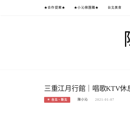
Skip
★合作提案★
★小沁揪團購★
台北美食
to
content
三重江月行館｜唱歌KTV休息一次
陳小沁
2021-01-07
＊ 台北、新北