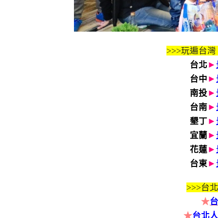
>>>玩遍台灣
台北
►
台中
►
南投
►
台南
►
墾丁
►
宜蘭
►
花蓮
►
台東
►
>>>
台北
★
★
台北人