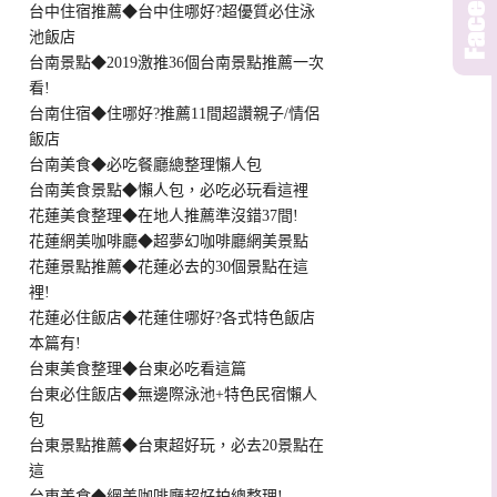
台中住宿推薦◆台中住哪好?超優質必住泳
池飯店
台南景點◆2019激推36個台南景點推薦一次
看!
台南住宿◆住哪好?推薦11間超讚親子/情侶
飯店
台南美食◆必吃餐廳總整理懶人包
台南美食景點◆懶人包，必吃必玩看這裡
花蓮美食整理◆在地人推薦準沒錯37間!
花蓮網美咖啡廳◆超夢幻咖啡廳網美景點
花蓮景點推薦◆花蓮必去的30個景點在這
裡!
花蓮必住飯店◆花蓮住哪好?各式特色飯店
本篇有!
台東美食整理◆台東必吃看這篇
台東必住飯店◆無邊際泳池+特色民宿懶人
包
台東景點推薦◆台東超好玩，必去20景點在
這
台東美食◆網美咖啡廳超好拍總整理!