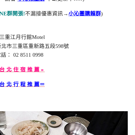
NE群開張!
不漏接優惠資訊→
小沁團購賴群
)
三重江月行館Motel
1新北市三重區重新路五段598號
話： 02 8511 0998
台 北 住 宿 推 薦﹦
台 北 行 程 推 薦＝