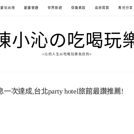
愛玩台灣
愛露營趣
世界旅遊
保養美妝
血拚買買
育兒分享
陳小沁の吃喝玩
○沁的人生以吃喝玩樂為目的○
達成,台北party hotel旅館最讚推薦!