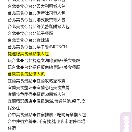
台北美食◇台北義大利麵懶人包
台北美食◇台北碳烤吐司懶人包
台北美食◇台北港式飲茶懶人包
台北美食◇台北舒芙蕾鬆餅懶人包
台北美食◇台北親子餐廳
台北美食◇台北麻辣鍋
台北美食◇台北早午餐/BRUNCH
捷運線美食景點懶人包
玩台北◆台北捷運文湖線景點+美食餐廳
玩台北◆台北捷運板南線景點+美食餐廳
台灣美食景點懶人包
宜蘭美食景點◆宜蘭攻略靠本篇
宜蘭美食整理◆宜蘭必吃美食推薦
宜蘭特色民宿◆精選50間懶人包
宜蘭精選飯店◆溫泉泡湯,無邊泳池,親子,度
假必住
台中美食景點◆住宿推薦，吃喝玩樂懶人包
台中住宿推薦◆2千有找,逢甲夜市附停車場
住宿