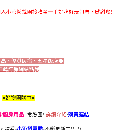
入小沁粉絲團接收第一手好吃好玩訊息，感謝喲!!
值高、優質民宿、五星飯店◆
推薦訂房網站點我
●好物團購中●
刀具/廚房用品
!常態團!
詳細介紹
/
購買連結
，請看-
小沁揪團購
-不斷更新中!!!!!)