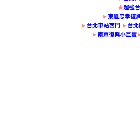
★
超強
►
東區忠孝復
►
台北車站西門
►
台北
►
南京復興小巨蛋