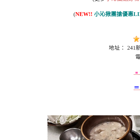
(
NEW!!
小沁揪團搶優惠LI
地址： 24
電
﹦
＝