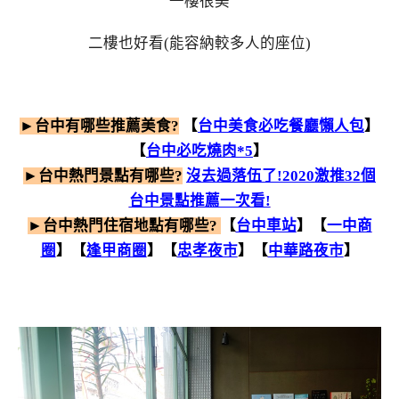
一樓很美
二樓也好看(能容納較多人的座位)
►台中有哪些推薦美食?
【
台中美食必吃餐廳懶人包
】
【
台中必吃燒肉*5
】
►台中熱門景點有哪些?
沒去過落伍了!2020激推32個
台中景點推薦一次看!
►
台中
熱門住宿地點有哪些?
【
台中車站
】【
一中商
圈
】【
逢甲商圈
】【
忠孝夜市
】【
中華路夜市
】