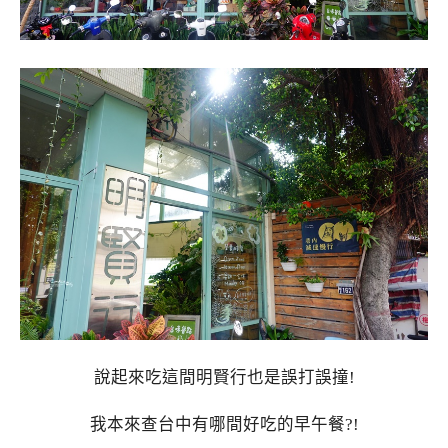
說起來吃這間明賢行也是誤打誤撞!
我本來查台中有哪間好吃的早午餐?!