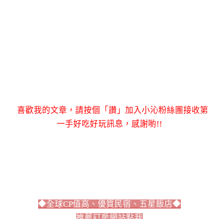
喜歡我的文章，請按個「讚」加入小沁粉絲團接收第
一手好吃好玩訊息，感謝喲!!
◆全球CP值高、優質民宿、五星飯店◆
推薦訂房網站點我