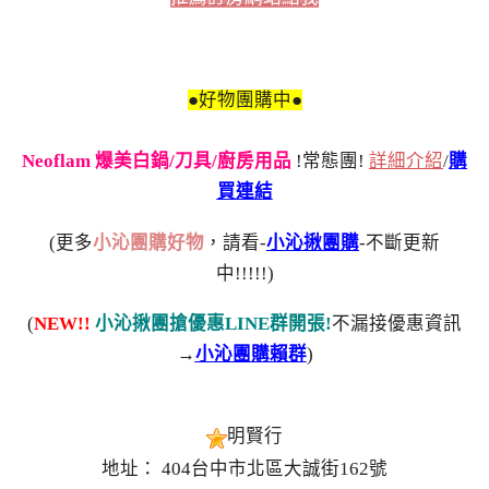
●好物團購中●
Neoflam 爆美白鍋/刀具/廚房用品
!常態團!
詳細介紹
/
購
買連結
(更多
小沁團購好物
，請看-
小沁揪團購
-不斷更新
中!!!!!)
(
NEW!!
小沁揪團搶優惠LINE群開張!
不漏接優惠資訊
→
小沁團購賴群
)
明賢行
地址： 404台中市北區大誠街162號