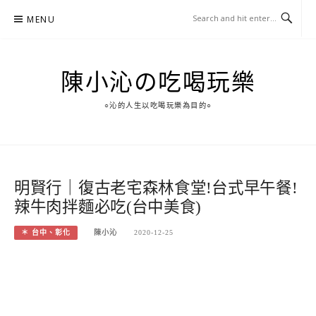
Skip
MENU
to
content
陳小沁の吃喝玩樂
○沁的人生以吃喝玩樂為目的○
明賢行｜復古老宅森林食堂!台式早午餐!
辣牛肉拌麵必吃(台中美食)
＊ 台中、彰化
陳小沁
2020-12-25