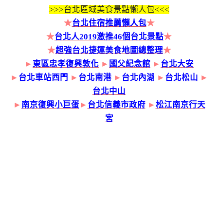
>>>
台北區域美食景點懶人包<<<
★
台北住宿推薦懶人包
★
★
台北人2019激推46個台北景點
★
★
超強台北捷運美食地圖總整理
★
►
東區忠孝復興敦化
►
國父紀念館
►
台北大安
►
台北車站西門
►
台北南港
►
台北內湖
►
台北松山
►
台北中山
►
南京復興小巨蛋
►
台北信義市政府
►
松江南京行天
宮