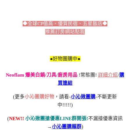
◆全球CP值高、優質民宿、五星飯店◆
推薦訂房網站點我
●好物團購中●
Neoflam 爆美白鍋/刀具/廚房用品
!常態團!
詳細介紹
/
購
買連結
(更多
小沁團購好物
，請看-
小沁揪團購
-不斷更新
中!!!!!)
(
NEW!!
小沁揪團搶優惠LINE群開張!
不漏接優惠資訊
→
小沁團購賴群
)