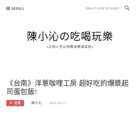
Skip
MENU
to
content
陳小沁の吃喝玩樂
○沁的人生以吃喝玩樂為目的○
《台南》洋蔥咖哩工房 超好吃的爆漿起
司蛋包飯!
＊ 台南
陳小沁
2015-04-27