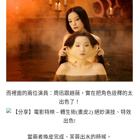
而裡面的兩位演員：周迅跟趙薇，實在把角色詮釋的太
出色了！
當兩者換皮完成、芙蓉出水的時候，