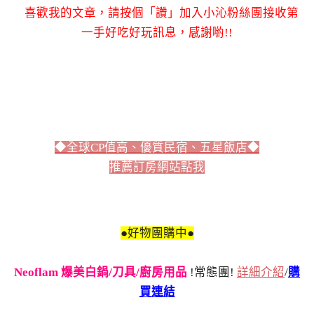
喜歡我的文章，請按個「讚」加入小沁粉絲團接收第
一手好吃好玩訊息，感謝喲!!
◆全球CP值高、優質民宿、五星飯店◆
推薦訂房網站點我
●好物團購中●
Neoflam 爆美白鍋/刀具/廚房用品
!常態團!
詳細介紹
/
購
買連結