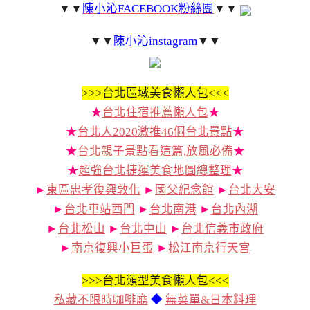
▼▼
陳小沁FACEBOOK粉絲團
▼▼
▼▼
陳小沁instagram
▼▼
>>>
台北區域美食懶人包<<<
★
台北住宿推薦懶人包
★
★
台北人2020激推46個台北景點
★
★
台北親子景點看這篇,放風必備
★
★
超強台北捷運美食地圖總整理
★
►
東區忠孝復興敦化
►
國父紀念館
►
台北大安
►
台北車站西門
►
台北南港
►
台北內湖
►
台北松山
►
台北中山
►
台北信義市政府
►
南京復興小巨蛋
►
松江南京行天宮
>>>
台北類型美食懶人包<<<
私藏不限時咖啡廳
◆
無菜單&日本料理