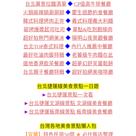
台北厲害拉麵清單
◆
CP值高牛排餐廳
火鍋麻辣鍋涮涮鍋
◆
慶生過節約會餐廳
韓式料理烤肉正夯
◆
義式料理義大利麵
碳烤爆漿起司吐司
◆
單點&吃到飽燒肉
超好拍熱門網美冰
◆
陽明山夜景觀餐廳
台北TOP泰式料理
◆
內行人推薦中餐廳
最好吃滷肉飯特輯
◆
老饕級牛肉麵在此
道地香港飲茶餐廳
◆
超夢幻舒芙蕾鬆餅
台北親子餐廳特輯
◆
超好拍網美咖啡廳
台北捷運線美食景點一日遊
►
台北捷運景點一次看
►
台北捷運文湖線景點 文湖線美食餐廳
►
台北捷運板南線景點 板南線美食餐廳
台灣各地美食景點懶人包
【宜蘭】
特色民宿50間
★
必住飯店整理