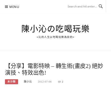
Skip
MENU
to
content
陳小沁の吃喝玩樂
○沁的人生以吃喝玩樂為目的○
【分享】電影特映 – 轉生術(畫皮2) 絕妙
演技、特效出色!
未分類
陳小沁
2012-07-06
2