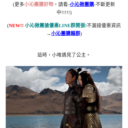
(更多
小沁團購好物
，請看-
小沁揪團購
-不斷更新
中!!!!!)
(
NEW!!
小沁揪團搶優惠LINE群開張!
不漏接優惠資訊
→
小沁團購賴群
)
這時，小唯遇見了公主。