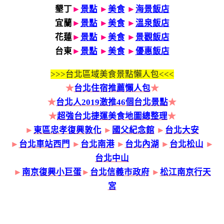
墾丁
►
景點
►
美食
►
海景飯店
宜蘭
►
景點
►
美食
►
溫泉飯店
花蓮
►
景點
►
美食
►
景觀飯店
台東
►
景點
►
美食
►
優惠飯店
>>>
台北區域美食景點懶人包<<<
★
台北住宿推薦懶人包
★
★
台北人2019激推46個台北景點
★
★
超強台北捷運美食地圖總整理
★
►
東區忠孝復興敦化
►
國父紀念館
►
台北大安
►
台北車站西門
►
台北南港
►
台北內湖
►
台北松山
►
台北中山
►
南京復興小巨蛋
►
台北信義市政府
►
松江南京行天
宮