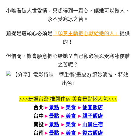
小唯看破人世愛情，只想得到一顆心，讓她可以做人、
永不受寒冰之苦。
前提是這顆心必須是
「願意主動把心獻給她的人」
提供
的！
但借問，誰會願意把心給她？自己卻必須忍受寒冰侵體
之苦呢？
>>>玩遍台灣 推薦住宿 美食景點懶人包<<<
台北
►
景點
►
美食
►
便宜飯店
台中
►
景點
►
美食
►
親子飯店
南投
►
景點
►
美食
►
山景住宿
台南
►
景點
►
美食
►
復古飯店