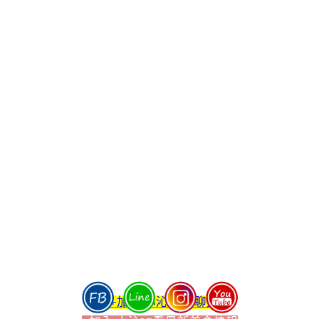
+加入 小沁FB聊聊天