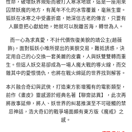
性命，破壞妖界規矩而被打入寒冰地獄，這是一座用來
囚禁妖魔的地方，有萬年不化的冰雪覆蓋，毫無生靈。
狐妖在冰寒之中受盡折磨，她深信古老的傳言，只要有
人願意把心獻給她，她就可以脫離苦海，轉世為人。
而一心為求真愛，不計代價恢復美貌的靖公主(趙薇
飾)，面對狐妖小唯所提出的美貌交易，難抵誘惑，決
定用自己的心交換一套美麗的皮囊，人與妖雙雙轉而重
生。但這人妖交易卻成為一場人魔大戰的導火線，而交
雜其中的愛恨情仇，也將在戰火綿延的世界找到解答。
本片融合奇幻與武俠，打造東方影壇獨有的電影類型，
前作《畫皮》靈感源於經典名著【聊齋誌異】，此次再
將故事延伸，將人、妖世界的糾葛推演至不可碰觸的禁
忌神話，浩大奇幻的戰爭場面頗有東方版《魔戒》之
感。