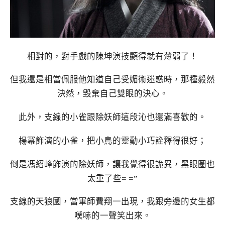
相對的，對手戲的陳坤演技顯得就有薄弱了！
但我還是相當佩服他知道自己受媚術迷惑時，那種毅然
決然，毀棄自己雙眼的決心。
此外，支線的小雀跟除妖師這段沁也還滿喜歡的。
楊冪飾演的小雀，把小鳥的靈動小巧詮釋得很好；
倒是馮紹峰飾演的除妖師，讓我覺得很詭異，黑眼圈也
太重了些= =”
支線的天狼國，當軍師費翔一出現，我跟旁邊的女生都
噗哧的一聲笑出來。