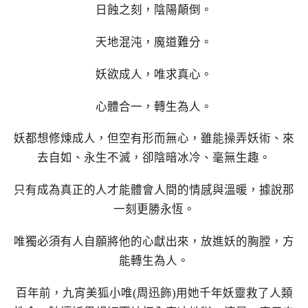
日蝕之刻，陰陽顛倒。
天地混沌，魔道難分。
妖欲成人，唯求真心。
心體合一，轉生為人。
妖都想修煉成人，但空有形而無心，雖能操弄妖術、來
去自如、永生不滅，卻陰暗冰冷、毫無生趣。
只有成為真正的人才能體會人間的情感與溫暖，據說那
一刻更勝永恆。
唯獨必須有人自願將他的心獻出來，放進妖的胸膛，方
能轉生為人。
百年前，九宵美狐小唯(周迅飾)用她千年妖靈救了人類