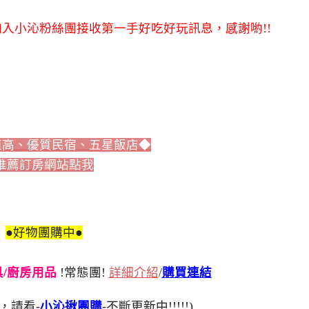
入小沁粉絲團接收第一手好吃好玩訊息，感謝喲!!
值高、優質民宿、五星飯店◆
推薦訂房網站點我
●好物團購中●
刀具/廚房用品
!常態團!
詳細介紹
/
購買連結
，請看-
小沁揪團購
-不斷更新中!!!!!)