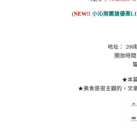
(
NEW!!
小沁揪團搶優惠LI
地址： 20
開放時間：
電
★本
★美食是很主觀的，文
﹦
＝