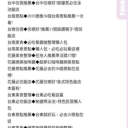
台中住宿推薦◆台中住哪好?超優質必住泳
池飯店
台南景點◆2019激推36個台南景點推薦一次
看!
台南住宿◆住哪好?推薦11間超讚親子/情侶
飯店
台南美食◆必吃餐廳總整理懶人包
台南美食景點◆懶人包，必吃必玩看這裡
花蓮美食整理◆在地人推薦準沒錯37間!
花蓮網美咖啡廳◆超夢幻咖啡廳網美景點
花蓮景點推薦◆花蓮必去的30個景點在這
裡!
花蓮必住飯店◆花蓮住哪好?各式特色飯店
本篇有!
台東美食整理◆台東必吃看這篇
台東必住飯店◆無邊際泳池+特色民宿懶人
包
台東景點推薦◆台東超好玩，必去20景點在
這
台東美食◆網美咖啡廳超好拍總整理!