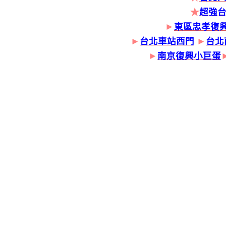
★
超強
►
東區忠孝復
►
台北車站西門
►
台北
►
南京復興小巨蛋