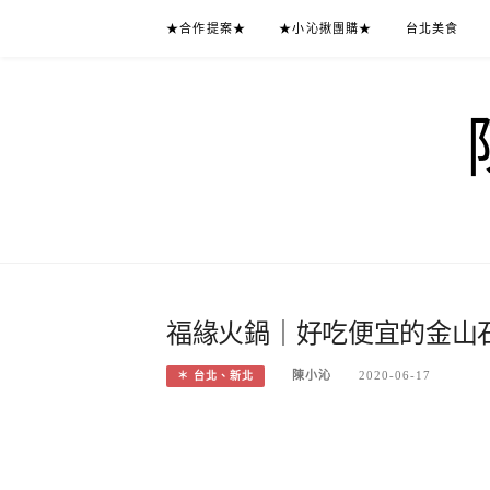
Skip
★合作提案★
★小沁揪團購★
台北美食
to
content
福緣火鍋｜好吃便宜的金山石
陳小沁
2020-06-17
＊ 台北、新北