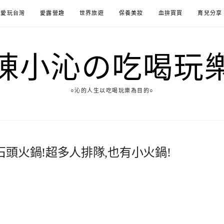
愛玩台灣
愛露營趣
世界旅遊
保養美妝
血拚買買
育兒分享
陳小沁の吃喝玩
○沁的人生以吃喝玩樂為目的○
頭火鍋!超多人排隊,也有小火鍋!