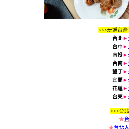
>>>玩遍台灣
台北
►
台中
►
南投
►
台南
►
墾丁
►
宜蘭
►
花蓮
►
台東
►
>>>
台北
★
★
台北人