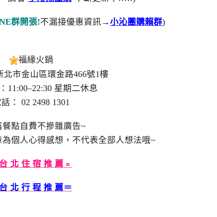
NE群開張!
不漏接優惠資訊→
小沁團購賴群
)
福緣火鍋
8新北市金山區環金路466號1樓
11:00–22:30 星期二休息
話： 02 2498 1301
篇餐點自費不摻雜廣告~
章為個人心得感想，不代表全部人想法哦~
台 北 住 宿 推 薦﹦
台 北 行 程 推 薦＝