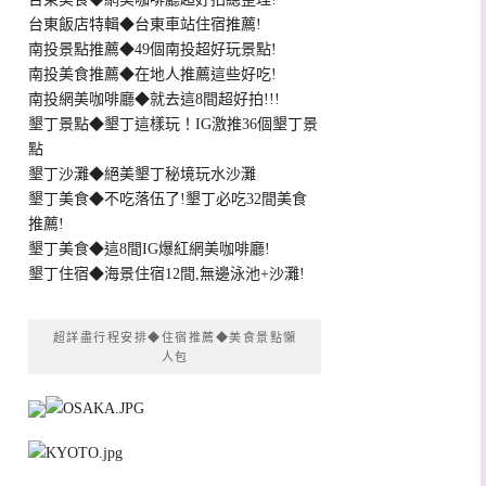
台東飯店特輯◆台東車站住宿推薦!
南投景點推薦◆49個南投超好玩景點!
南投美食推薦◆在地人推薦這些好吃!
南投網美咖啡廳◆就去這8間超好拍!!!
墾丁景點◆墾丁這樣玩！IG激推36個墾丁景
點
墾丁沙灘◆絕美墾丁秘境玩水沙灘
墾丁美食◆不吃落伍了!墾丁必吃32間美食
推薦!
墾丁美食◆這8間IG爆紅網美咖啡廳!
墾丁住宿◆海景住宿12間,無邊泳池+沙灘!
超詳盡行程安排◆住宿推薦◆美食景點懶
人包