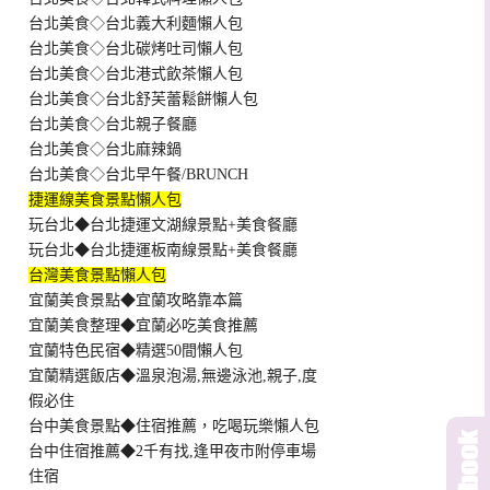
台北美食◇台北義大利麵懶人包
台北美食◇台北碳烤吐司懶人包
台北美食◇台北港式飲茶懶人包
台北美食◇台北舒芙蕾鬆餅懶人包
台北美食◇台北親子餐廳
台北美食◇台北麻辣鍋
台北美食◇台北早午餐/BRUNCH
捷運線美食景點懶人包
玩台北◆台北捷運文湖線景點+美食餐廳
玩台北◆台北捷運板南線景點+美食餐廳
台灣美食景點懶人包
宜蘭美食景點◆宜蘭攻略靠本篇
宜蘭美食整理◆宜蘭必吃美食推薦
宜蘭特色民宿◆精選50間懶人包
宜蘭精選飯店◆溫泉泡湯,無邊泳池,親子,度
假必住
台中美食景點◆住宿推薦，吃喝玩樂懶人包
台中住宿推薦◆2千有找,逢甲夜市附停車場
住宿