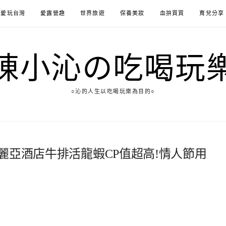
愛玩台灣
愛露營趣
世界旅遊
保養美妝
血拚買買
育兒分享
陳小沁の吃喝玩
○沁的人生以吃喝玩樂為目的○
維多麗亞酒店牛排活龍蝦CP值超高!情人節用