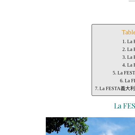
Tabl
La
La
La
La
La F
La
La FESTA義
La F