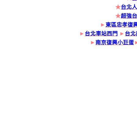
★
台北人
★
超強
►
東區忠孝復
►
台北車站西門
►
台北
►
南京復興小巨蛋