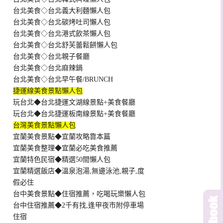
台北美食◇台北義大利麵懶人包
台北美食◇台北碳烤吐司懶人包
台北美食◇台北港式飲茶懶人包
台北美食◇台北舒芙蕾鬆餅懶人包
台北美食◇台北親子餐廳
台北美食◇台北麻辣鍋
台北美食◇台北早午餐/BRUNCH
捷運線美食景點懶人包
玩台北◆台北捷運文湖線景點+美食餐廳
玩台北◆台北捷運板南線景點+美食餐廳
台灣美食景點懶人包
宜蘭美食景點◆宜蘭攻略靠本篇
宜蘭美食整理◆宜蘭必吃美食推薦
宜蘭特色民宿◆精選50間懶人包
宜蘭精選飯店◆溫泉泡湯,無邊泳池,親子,度
假必住
台中美食景點◆住宿推薦，吃喝玩樂懶人包
台中住宿推薦◆2千有找,逢甲夜市附停車場
住宿