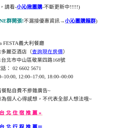
，請看-
小沁揪團購
-不斷更新中!!!!!)
NE群開張!
不漏接優惠資訊→
小沁團購賴群
)
la FESTA義大利餐廳
維多麗亞酒店（
查詢現在房價
）
91台北市中山區敬業四路168號
話： 02 6602 5671
:00, 12:00–17:00, 18:00–00:00
篇餐點自費不摻雜廣告~
章為個人心得感想，不代表全部人想法哦~
台 北 住 宿 推 薦﹦
台 北 行 程 推 薦＝