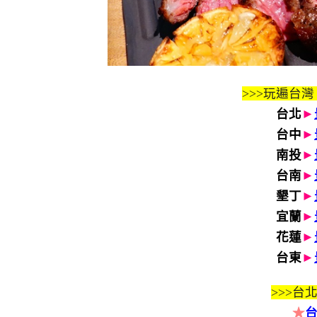
>>>玩遍台灣
台北
►
台中
►
南投
►
台南
►
墾丁
►
宜蘭
►
花蓮
►
台東
►
>>>
台北
★