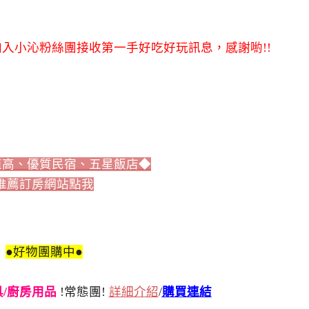
入小沁粉絲團接收第一手好吃好玩訊息，感謝喲!!
值高、優質民宿、五星飯店◆
推薦訂房網站點我
●好物團購中●
刀具/廚房用品
!常態團!
詳細介紹
/
購買連結