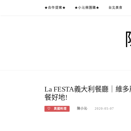
Skip
★合作提案★
★小沁揪團購★
台北美食
to
content
La FESTA義大利餐廳｜
餐好地!
陳小沁
2020-05-07
♡ 異國料理