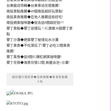
台東飯店特輯◆台東車站住宿推薦!
南投景點推薦◆49個南投超好玩景點!
南投美食推薦◆在地人推薦這些好吃!
南投網美咖啡廳◆就去這8間超好拍!!!
墾丁景點◆墾丁這樣玩！IG激推36個墾丁景
點
墾丁沙灘◆絕美墾丁秘境玩水沙灘
墾丁美食◆不吃落伍了!墾丁必吃32間美食
推薦!
墾丁美食◆這8間IG爆紅網美咖啡廳!
墾丁住宿◆海景住宿12間,無邊泳池+沙灘!
超詳盡行程安排◆住宿推薦◆美食景點懶
人包