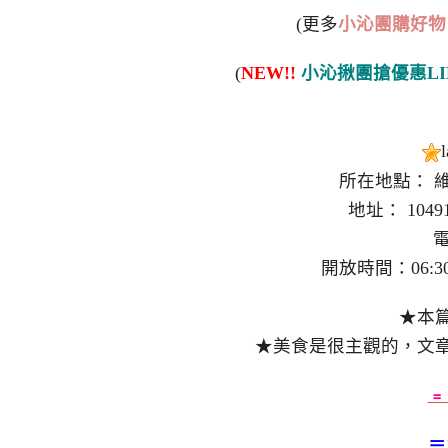
(更多
小沁團購好物
(
NEW!!
小沁揪團搶優惠LI
所在地點： 
地址： 104
電
開放時間：06:30–10
★本
★美食是很主觀的，文
﹦
＝