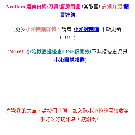
Neoflam 爆美白鍋/刀具/廚房用品
!常態團!
詳細介紹
/
購
買連結
(更多
小沁團購好物
，請看-
小沁揪團購
-不斷更新
中!!!!!)
(
NEW!!
小沁揪團搶優惠LINE群開張!
不漏接優惠資訊
→
小沁團購賴群
)
喜歡我的文章，請按個「讚」加入陳小沁粉絲團接收第
一手好吃好玩訊息，感謝喲!!