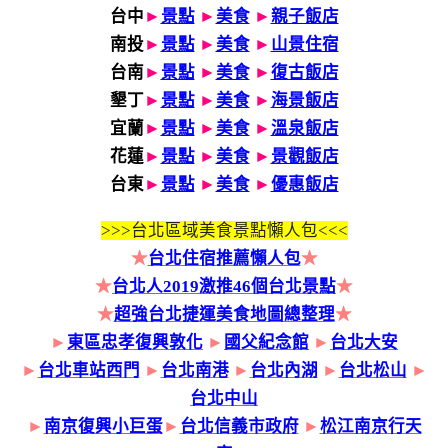
台中
►
景點
►
美食
►
親子飯店
南投
►
景點
►
美食
►
山景住宿
台南
►
景點
►
美食
►
復古飯店
墾丁
►
景點
►
美食
►
海景飯店
宜蘭
►
景點
►
美食
►
溫泉飯店
花蓮
►
景點
►
美食
►
景觀飯店
台東
►
景點
►
美食
►
優惠飯店
>>>
台北區域美食景點懶人包<<<
★
台北住宿推薦懶人包
★
★
台北人2019激推46個台北景點
★
★
超強台北捷運美食地圖總整理
★
►
東區忠孝復興敦化
►
國父紀念館
►
台北大安
►
台北車站西門
►
台北南港
►
台北內湖
►
台北松山
►
台北中山
►
南京復興小巨蛋
►
台北信義市政府
►
松江南京行天