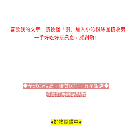
喜歡我的文章，請按個「讚」加入小沁粉絲團接收第
一手好吃好玩訊息，感謝喲!!
◆全球CP值高、優質民宿、五星飯店◆
推薦訂房網站點我
●好物團購中●