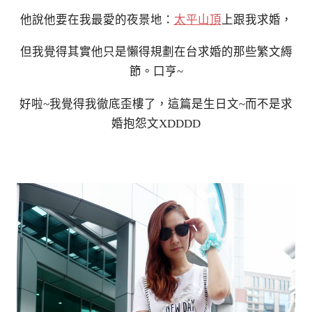
他說他要在我最愛的夜景地：
太平山頂
上跟我求婚，
但我覺得其實他只是懶得規劃在台求婚的那些繁文縟
節。口亨~
好啦~我覺得我徹底歪樓了，這篇是生日文~而不是求
婚抱怨文XDDDD