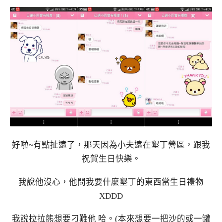
好啦~有點扯遠了，那天因為小夫遠在墾丁營區，跟我
祝賀生日快樂。
我說他沒心，他問我要什麼墾丁的東西當生日禮物
XDDD
我說拉拉熊想要刁難他 哈。(本來想要一把沙的或一罐