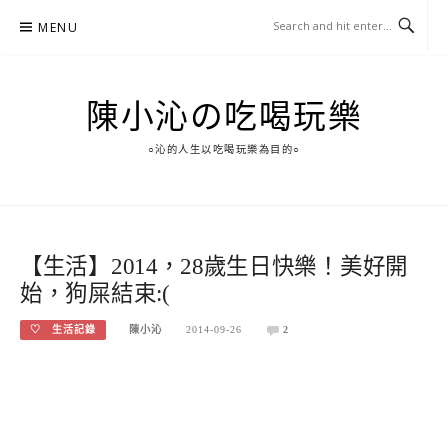
Skip
MENU
to
content
陳小沁の吃喝玩樂
○沁的人生以吃喝玩樂為目的○
【生活】2014，28歲生日快樂！美好開
始，狗屎結束:(
♡ 生活記錄
陳小沁
2014-09-26
2