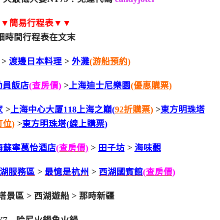
▼▼簡易行程表▼▼
細時間行程表在文末
>
渡邊日本料理
>
外灘
(游船預約)
動員飯店
(查房價)
>
上海迪士尼樂園
(優惠購票)
家
>
上海中心大厦118上海之巔
(
92折購票
)
>
東方明珠塔
訂位
)
>
東方明珠塔
(
線上購票
)
海蘇寧萬怡酒店
(查房價)
>
田子坊
>
海味觀
湖服務區
>
最憶是杭州
>
西湖國賓館
(查房價)
塔景區 > 西湖遊船 > 那時新疆