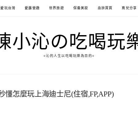
愛玩台灣
愛露營趣
世界旅遊
保養美妝
血拚買買
育兒分享
陳小沁の吃喝玩
○沁的人生以吃喝玩樂為目的○
懂怎麼玩上海迪士尼(住宿,FP,APP)