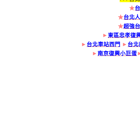
★
★
台北人
★
超強
►
東區忠孝復
►
台北車站西門
►
台北
►
南京復興小巨蛋