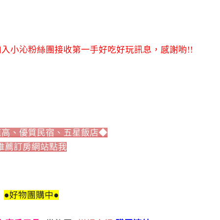
入小沁粉絲團接收第一手好吃好玩訊息，感謝喲!!
值高、優質民宿、五星飯店◆
推薦訂房網站點我
●好物團購中●