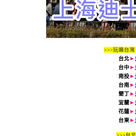
>>>玩遍台灣
台北
►
台中
►
南投
►
台南
►
墾丁
►
宜蘭
►
花蓮
►
台東
►
>>>
台北