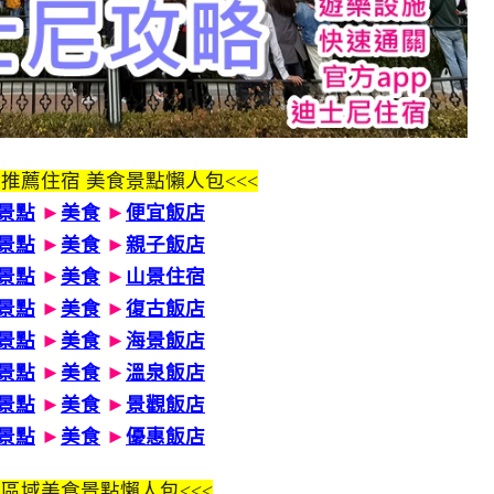
 推薦住宿 美食景點懶人包<<<
景點
►
美食
►
便宜飯店
景點
►
美食
►
親子飯店
景點
►
美食
►
山景住宿
景點
►
美食
►
復古飯店
景點
►
美食
►
海景飯店
景點
►
美食
►
溫泉飯店
景點
►
美食
►
景觀飯店
景點
►
美食
►
優惠飯店
區域美食景點懶人包<<<