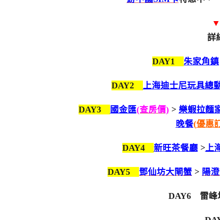
詳
DAY1
朱家角鎮
DAY2
上海迪士尼玩具總
DAY3
國金匯
(查房價)
>
樂蝦拉麵
晚餐
(
優惠
DAY4
新旺茶餐廳
>
上
DAY5
鄧仙坊大閘蟹
>
陽澄
DAY6 雷峰