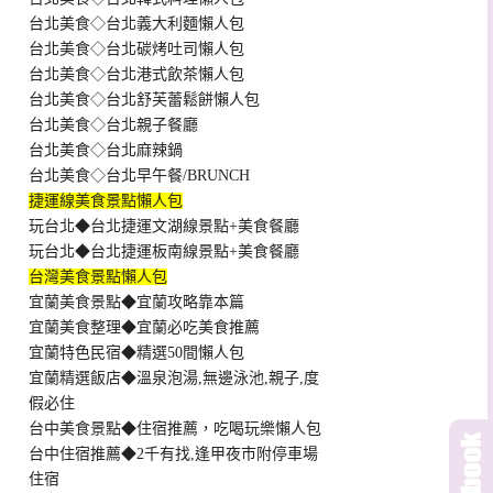
台北美食◇台北義大利麵懶人包
台北美食◇台北碳烤吐司懶人包
台北美食◇台北港式飲茶懶人包
台北美食◇台北舒芙蕾鬆餅懶人包
台北美食◇台北親子餐廳
台北美食◇台北麻辣鍋
台北美食◇台北早午餐/BRUNCH
捷運線美食景點懶人包
玩台北◆台北捷運文湖線景點+美食餐廳
玩台北◆台北捷運板南線景點+美食餐廳
台灣美食景點懶人包
宜蘭美食景點◆宜蘭攻略靠本篇
宜蘭美食整理◆宜蘭必吃美食推薦
宜蘭特色民宿◆精選50間懶人包
宜蘭精選飯店◆溫泉泡湯,無邊泳池,親子,度
假必住
台中美食景點◆住宿推薦，吃喝玩樂懶人包
台中住宿推薦◆2千有找,逢甲夜市附停車場
住宿