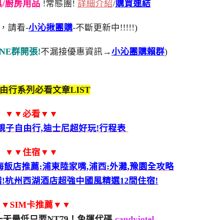
刀具/廚房用品
!常態團!
詳細介紹
/
購買連結
，請看-
小沁揪團購
-不斷更新中!!!!!)
NE群開張!
不漏接優惠資訊→
小沁團購賴群
)
由行系列必看文章LIST
▼▼必看▼▼
親子自由行,迪士尼超好玩!行程表
▼▼住宿▼▼
飯店推薦:浦東陸家嘴,浦西:外灘,豫園全攻略
!杭州西湖酒店超強中國風精選12間住宿!
▼SIM卡推薦▼▼
天最低只要NT79！免運代碼
candyjotel