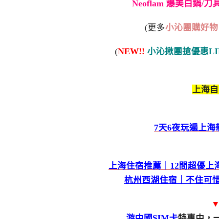
Neoflam 爆美白鍋/
(更多
小沁團購好物
(
NEW!!
小沁揪團搶優惠LI
上海自
7天6夜玩遍上海
上海住宿推薦｜12間超優上海
杭州西湖住宿｜不住可惜
▼
游中國SIM卡
特惠中，一