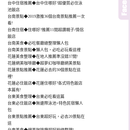
台中住宿推薦◆台中住哪好?超優質必住泳
池飯店
台南景點◆2019激推36個台南景點推薦一次
看!
台南住宿◆住哪好?推薦11間超讚親子/情侶
飯店
台南美食◆必吃餐廳總整理懶人包
台南美食景點◆懶人包，必吃必玩看這裡
花蓮美食整理◆在地人推薦準沒錯37間!
花蓮網美咖啡廳◆超夢幻咖啡廳網美景點
花蓮景點推薦◆花蓮必去的30個景點在這
裡!
花蓮必住飯店◆花蓮住哪好?各式特色飯店
本篇有!
台東美食整理◆台東必吃看這篇
台東必住飯店◆無邊際泳池+特色民宿懶人
包
台東景點推薦◆台東超好玩，必去20景點在
這
台東美食◆網美咖啡廳超好拍總整理!