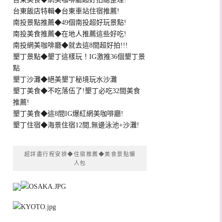
台東飯店特輯◆台東車站住宿推薦!
南投景點推薦◆49個南投超好玩景點!
南投美食推薦◆在地人推薦這些好吃!
南投網美咖啡廳◆就去這8間超好拍!!!
墾丁景點◆墾丁這樣玩！IG激推36個墾丁景
點
墾丁沙灘◆絕美墾丁秘境玩水沙灘
墾丁美食◆不吃落伍了!墾丁必吃32間美食
推薦!
墾丁美食◆這8間IG爆紅網美咖啡廳!
墾丁住宿◆海景住宿12間,無邊泳池+沙灘!
超詳盡行程安排◆住宿推薦◆美食景點懶
人包