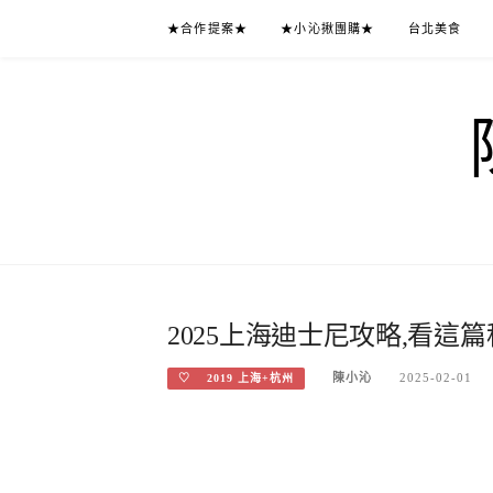
Skip
★合作提案★
★小沁揪團購★
台北美食
to
content
2025上海迪士尼攻略,看這篇秒
陳小沁
2025-02-01
♡ 2019 上海+杭州