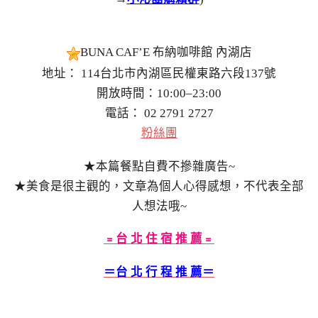
BUNA CAF’E 布納咖啡館 內湖店
地址： 114台北市內湖區民權東路六段137號
開放時間：10:00–23:00
電話： 02 2791 2727
粉絲團
★本篇餐點自費不摻雜廣告~
★美食是很主觀的，文章為個人心得感想，不代表全部
人想法哦~
﹦台 北 住 宿 推 薦﹦
＝台 北 行 程 推 薦＝