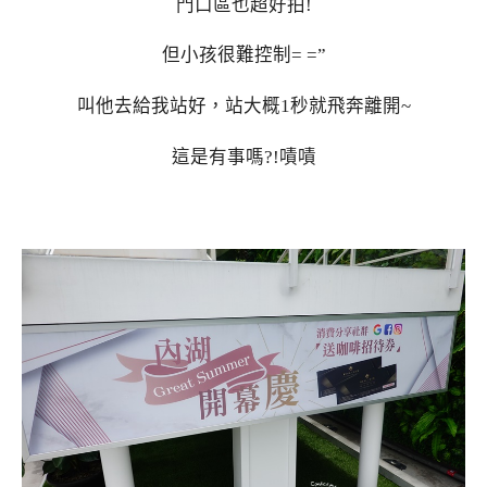
門口區也超好拍!
但小孩很難控制= =”
叫他去給我站好，站大概1秒就飛奔離開~
這是有事嗎?!嘖嘖