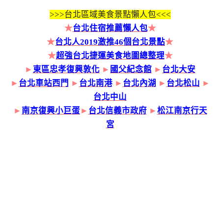
>>>
台北區域美食景點懶人包<<<
★
台北住宿推薦懶人包
★
★
台北人2019激推46個台北景點
★
★
超強台北捷運美食地圖總整理
★
►
東區忠孝復興敦化
►
國父紀念館
►
台北大安
►
台北車站西門
►
台北南港
►
台北內湖
►
台北松山
►
台北中山
►
南京復興小巨蛋
►
台北信義市政府
►
松江南京行天
宮