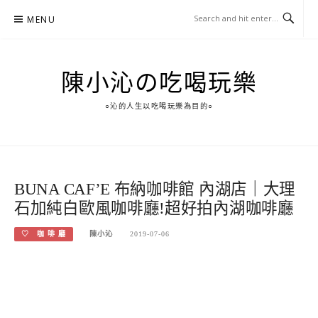
Skip
MENU
to
content
陳小沁の吃喝玩樂
○沁的人生以吃喝玩樂為目的○
BUNA CAF’E 布納咖啡館 內湖店｜大理
石加純白歐風咖啡廳!超好拍內湖咖啡廳
♡ 咖 啡 廳
陳小沁
2019-07-06