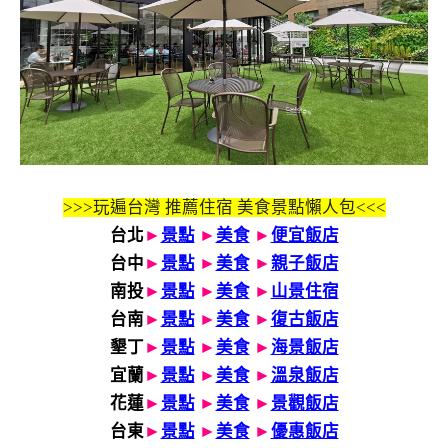
>>>玩遍台灣 推薦住宿 美食景點懶人包<<<
台北
►
景點
►
美食
►
便宜飯店
台中
►
景點
►
美食
►
親子飯店
南投
►
景點
►
美食
►
山景住宿
台南
►
景點
►
美食
►
復古飯店
墾丁
►
景點
►
美食
►
海景飯店
宜蘭
►
景點
►
美食
►
溫泉飯店
花蓮
►
景點
►
美食
►
景觀飯店
台東
►
景點
►
美食
►
優惠飯店