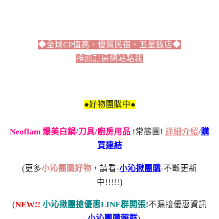
◆全球CP值高、優質民宿、五星飯店◆
推薦訂房網站點我
●好物團購中●
Neoflam 爆美白鍋/刀具/廚房用品
!常態團!
詳細介紹
/
購
買連結
(更多
小沁團購好物
，請看-
小沁揪團購
-不斷更新
中!!!!!)
(
NEW!!
小沁揪團搶優惠LINE群開張!
不漏接優惠資訊
→
小沁團購賴群
)