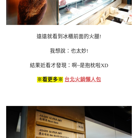
遠遠就看到冰櫃前面的火腿!
我想說：也太妙!
結果近看才發現：啊~是抱枕啦XD
※看更多※
台北火鍋懶人包