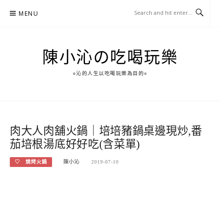
Skip
MENU
to
content
陳小沁の吃喝玩樂
○沁的人生以吃喝玩樂為目的○
肉大人肉舖火鍋｜培培豬鍋桌邊現炒,番
茄培根湯底好好吃(含菜單)
♡ 燒烤火鍋
陳小沁
2019-07-10