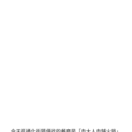
今天逛通化街隨便找的餐廳是「肉大人肉舖火鍋」