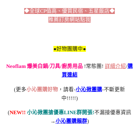
◆全球CP值高、優質民宿、五星飯店◆
推薦訂房網站點我
●好物團購中●
Neoflam 爆美白鍋/刀具/廚房用品
!常態團!
詳細介紹
/
購
買連結
(更多
小沁團購好物
，請看-
小沁揪團購
-不斷更新
中!!!!!)
(
NEW!!
小沁揪團搶優惠LINE群開張!
不漏接優惠資訊
→
小沁團購賴群
)