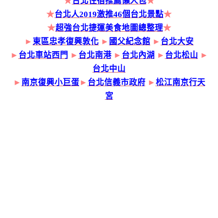
★
台北住宿推薦懶人包
★
★
台北人2019激推46個台北景點
★
★
超強台北捷運美食地圖總整理
★
►
東區忠孝復興敦化
►
國父紀念館
►
台北大安
►
台北車站西門
►
台北南港
►
台北內湖
►
台北松山
►
台北中山
►
南京復興小巨蛋
►
台北信義市政府
►
松江南京行天
宮