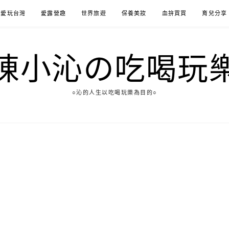
愛玩台灣
愛露營趣
世界旅遊
保養美妝
血拚買買
育兒分享
陳小沁の吃喝玩
○沁的人生以吃喝玩樂為目的○