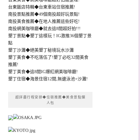
台東飯店特輯◆台東車站住宿推薦!
南投景點推薦◆49個南投超好玩景點!
南投美食推薦◆在地人推薦這些好吃!
南投網美咖啡廳◆就去這8間超好拍!!!
墾丁景點◆墾丁這樣玩！IG激推36個墾丁景
點
墾丁沙灘◆絕美墾丁秘境玩水沙灘
墾丁美食◆不吃落伍了!墾丁必吃32間美食
推薦!
墾丁美食◆這8間IG爆紅網美咖啡廳!
墾丁住宿◆海景住宿12間,無邊泳池+沙灘!
超詳盡行程安排◆住宿推薦◆美食景點懶
人包