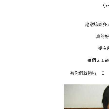
小
謝謝這咪多
真的
還有
這個２１
有你們就夠啦 Ｉ