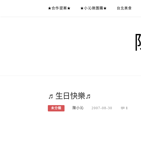
Skip
★合作提案★
★小沁揪團購★
台北美食
to
content
♬生日快樂♬
陳小沁
2007-08-30
1
未分類