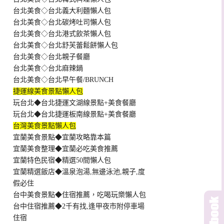
台北美食◇台北義大利麵懶人包
台北美食◇台北碳烤吐司懶人包
台北美食◇台北港式飲茶懶人包
台北美食◇台北舒芙蕾鬆餅懶人包
台北美食◇台北親子餐廳
台北美食◇台北麻辣鍋
台北美食◇台北早午餐/BRUNCH
捷運線美食景點懶人包
玩台北◆台北捷運文湖線景點+美食餐廳
玩台北◆台北捷運板南線景點+美食餐廳
台灣美食景點懶人包
宜蘭美食景點◆宜蘭攻略靠本篇
宜蘭美食整理◆宜蘭必吃美食推薦
宜蘭特色民宿◆精選50間懶人包
宜蘭精選飯店◆溫泉泡湯,無邊泳池,親子,度
假必住
台中美食景點◆住宿推薦，吃喝玩樂懶人包
台中住宿推薦◆2千有找,逢甲夜市附停車場
住宿