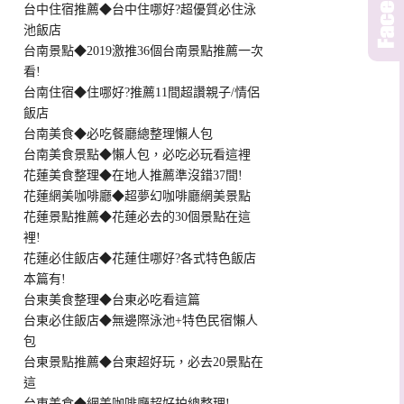
台中住宿推薦◆台中住哪好?超優質必住泳
池飯店
台南景點◆2019激推36個台南景點推薦一次
看!
台南住宿◆住哪好?推薦11間超讚親子/情侶
飯店
台南美食◆必吃餐廳總整理懶人包
台南美食景點◆懶人包，必吃必玩看這裡
花蓮美食整理◆在地人推薦準沒錯37間!
花蓮網美咖啡廳◆超夢幻咖啡廳網美景點
花蓮景點推薦◆花蓮必去的30個景點在這
裡!
花蓮必住飯店◆花蓮住哪好?各式特色飯店
本篇有!
台東美食整理◆台東必吃看這篇
台東必住飯店◆無邊際泳池+特色民宿懶人
包
台東景點推薦◆台東超好玩，必去20景點在
這
台東美食◆網美咖啡廳超好拍總整理!