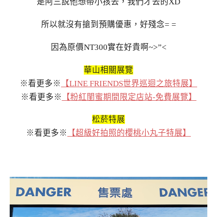
是阿三說他想帶小孩去，我們才去的XD
所以就沒有搶到預購優惠，好殘念= =
因為原價NT300實在好貴啊~>”<
華山相關展覽
※看更多※
【LINE FRIENDS世界巡迴之旅特展】
※看更多※
【粉紅閨蜜期間限定店站-免費展覽】
松菸特展
※看更多※
【超級好拍照的櫻桃小丸子特展】