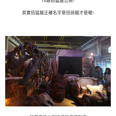
16跟迅猛龍合照!
其實迅猛龍正確名字是迅掠龍才是喔!