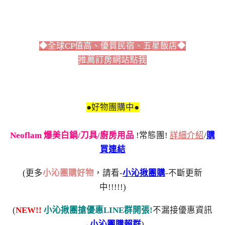
◆全球CP值高、優質民宿、五星飯店◆
推薦訂房網站點我
●好物團購中●
Neoflam 爆美白鍋/刀具/廚房用品
!常態團!
詳細介紹
/
購
買連結
(更多
小沁團購好物
，請看-
小沁揪團購
-不斷更新
中!!!!!)
(
NEW!!
小沁揪團搶優惠LINE群開張!
不漏接優惠資訊
→
小沁團購賴群
)