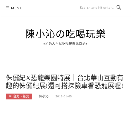
Skip
MENU
to
content
陳小沁の吃喝玩樂
○沁的人生以吃喝玩樂為目的○
侏儸紀X恐龍樂園特展｜台北華山互動有
趣的侏儸紀展!還可搭探險車看恐龍展喔!
＊ 台北、新北
陳小沁
2019-01-05