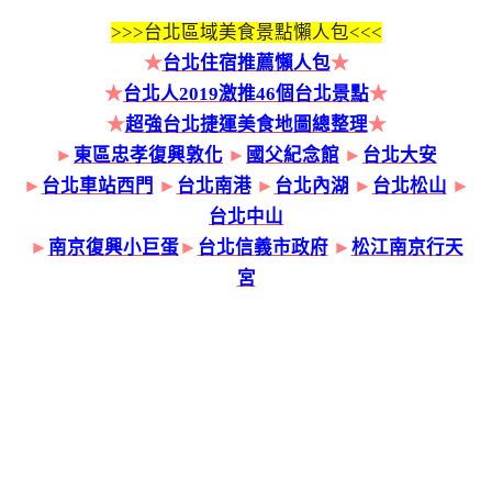
>>>
台北區域美食景點懶人包<<<
★
台北住宿推薦懶人包
★
★
台北人2019激推46個台北景點
★
★
超強台北捷運美食地圖總整理
★
►
東區忠孝復興敦化
►
國父紀念館
►
台北大安
►
台北車站西門
►
台北南港
►
台北內湖
►
台北松山
►
台北中山
►
南京復興小巨蛋
►
台北信義市政府
►
松江南京行天
宮