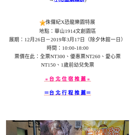
侏儸紀X恐龍樂園特展
地點：華山1914文創園區
展期：12月26日－2019年3月17日（除夕休館一日）
時間：10:00-18:00
票價在此：全票NT300、優惠票NT260、愛心票
NT150、1歲前幼兒免票
﹦台 北 住 宿 推 薦﹦
＝台 北 行 程 推 薦＝