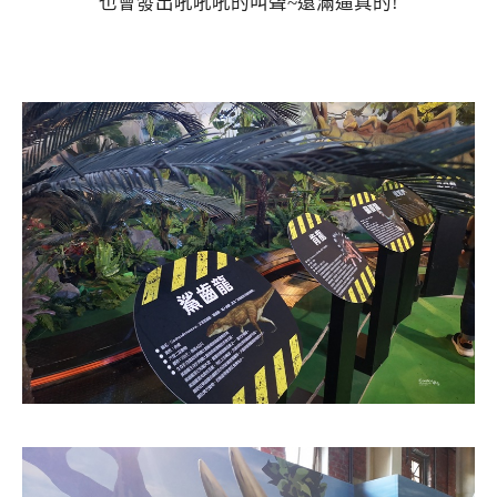
也會發出吼吼吼的叫聲~還滿逼真的!