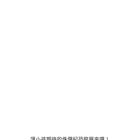
讓小孩期待的侏儸紀恐龍展來囉！